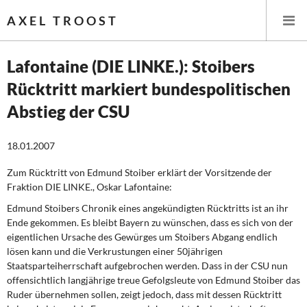
AXEL TROOST
Lafontaine (DIE LINKE.): Stoibers
Rücktritt markiert bundespolitischen
Startseite
Abstieg der CSU
Themen
18.01.2007
Memo-Gruppe
Zum Rücktritt von Edmund Stoiber erklärt der Vorsitzende der
Fraktion DIE LINKE., Oskar Lafontaine:
Institut Solidarische Moderne
Edmund Stoibers Chronik eines angekündigten Rücktritts ist an ihr
Ende gekommen. Es bleibt Bayern zu wünschen, dass es sich von der
Rosa-Luxemburg-Stiftung
eigentlichen Ursache des Gewürges um Stoibers Abgang endlich
lösen kann und die Verkrustungen einer 50jährigen
Über mich
Staatsparteiherrschaft aufgebrochen werden. Dass in der CSU nun
offensichtlich langjährige treue Gefolgsleute von Edmund Stoiber das
Kontakt
Ruder übernehmen sollen, zeigt jedoch, dass mit dessen Rücktritt