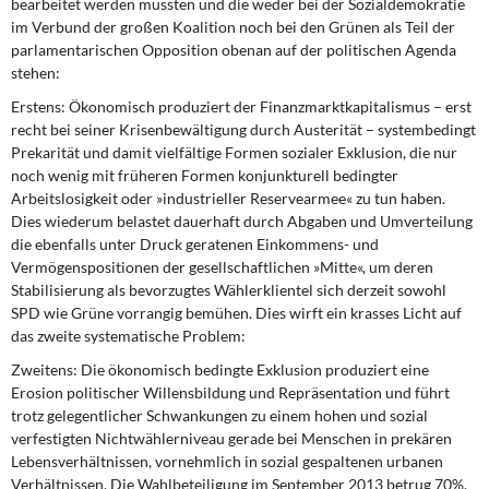
bearbeitet werden müssten und die weder bei der Sozialdemokratie
im Verbund der großen Koalition noch bei den Grünen als Teil der
parlamentarischen Opposition obenan auf der politischen Agenda
stehen:
Erstens: Ökonomisch produziert der Finanzmarktkapitalismus
– erst
recht bei seiner Krisenbewältigung durch Austerität – systembedingt
Prekarität und damit vielfältige Formen sozialer Exklusion, die nur
noch wenig mit früheren Formen konjunkturell bedingter
Arbeitslosigkeit oder »industrieller Reservearmee« zu tun haben.
Dies wiederum belastet dauerhaft durch Abgaben und Umverteilung
die ebenfalls unter Druck geratenen Einkommens- und
Vermögenspositionen der gesellschaftlichen »Mitte«, um deren
Stabilisierung als bevorzugtes Wählerklientel sich derzeit sowohl
SPD wie Grüne vorrangig bemühen. Dies wirft ein krasses Licht auf
das zweite systematische Problem:
Zweitens: Die ökonomisch bedingte Exklusion
produziert eine
Erosion politischer Willensbildung und Repräsentation und führt
trotz gelegentlicher Schwankungen zu einem hohen und sozial
verfestigten Nichtwählerniveau gerade bei Menschen in prekären
Lebensverhältnissen, vornehmlich in sozial gespaltenen urbanen
Verhältnissen. Die Wahlbeteiligung im September 2013 betrug 70%.