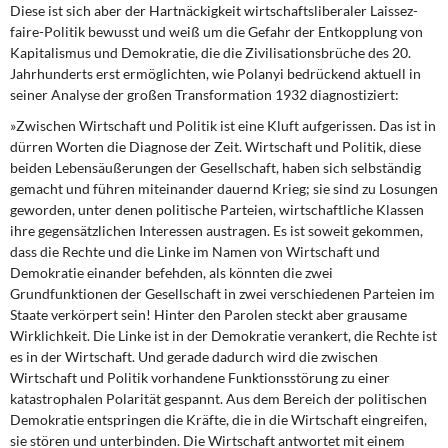
Diese ist sich aber der Hartnäckigkeit
wirtschaftsliberaler Laissez-
faire-Politik bewusst und weiß um die Gefahr der Entkopplung von
Kapitalismus und Demokratie, die die Zivilisationsbrüche des 20.
Jahrhunderts erst ermöglichten, wie Polanyi bedrückend aktuell in
seiner Analyse der großen Transformation 1932 diagnostiziert:
»Zwischen Wirtschaft und Politik ist eine Kluft
aufgerissen. Das ist in
dürren Worten die Diagnose der Zeit. Wirtschaft und Politik, diese
beiden Lebensäußerungen der Gesellschaft, haben sich selbständig
gemacht und führen miteinander dauernd Krieg; sie sind zu Losungen
geworden, unter denen politische Parteien, wirtschaftliche Klassen
ihre gegensätzlichen Interessen austragen. Es ist soweit gekommen,
dass die Rechte und die Linke im Namen von Wirtschaft und
Demokratie einander befehden, als könnten die zwei
Grundfunktionen der Gesellschaft in zwei verschiedenen Parteien im
Staate verkörpert sein! Hinter den Parolen steckt aber grausame
Wirklichkeit. Die Linke
ist
in der Demokratie verankert, die Rechte
ist
es in der Wirtschaft. Und gerade dadurch wird die zwischen
Wirtschaft und Politik vorhandene Funktionsstörung zu einer
katastrophalen Polarität gespannt. Aus dem Bereich der politischen
Demokratie entspringen die Kräfte, die in die Wirtschaft eingreifen,
sie stören und unterbinden. Die Wirtschaft antwortet mit einem