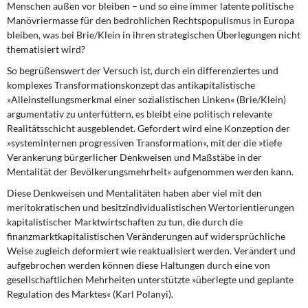
Menschen außen vor bleiben – und so eine immer latente politische
Manövriermasse für den bedrohlichen Rechtspopulismus in Europa
bleiben, was bei Brie/Klein in ihren strategischen Überlegungen nicht
thematisiert wird?
So begrüßenswert der Versuch ist,
durch ein differenziertes und
komplexes Transformationskonzept das antikapitalistische
»Alleinstellungsmerkmal einer sozialistischen Linken« (Brie/Klein)
argumentativ zu unterfüttern, es bleibt eine politisch relevante
Realitätsschicht ausgeblendet. Gefordert wird eine Konzeption der
»systeminternen progressiven Transformation«, mit der die »tiefe
Verankerung bürgerlicher Denkweisen und Maßstäbe in der
Mentalität der Bevölkerungsmehrheit« aufgenommen werden kann.
Diese Denkweisen und Mentalitäten
haben aber viel mit den
meritokratischen und besitzindividualistischen Wertorientierungen
kapitalistischer Marktwirtschaften zu tun, die durch die
finanzmarktkapitalistischen Veränderungen auf widersprüchliche
Weise zugleich deformiert wie reaktualisiert werden. Verändert und
aufgebrochen werden können diese Haltungen durch eine von
gesellschaftlichen Mehrheiten unterstützte »überlegte und geplante
Regulation des Marktes« (Karl Polanyi).