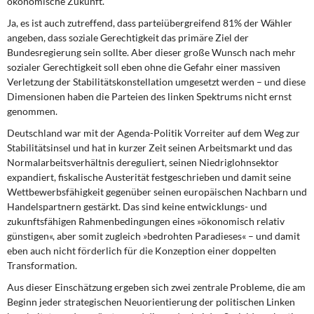
ökonomische Zukunft.
Ja, es ist auch zutreffend,
dass parteiübergreifend 81% der Wähler
angeben, dass soziale Gerechtigkeit das primäre Ziel der
Bundesregierung sein sollte. Aber dieser große Wunsch nach mehr
sozialer Gerechtigkeit soll eben ohne die Gefahr einer massiven
Verletzung der Stabilitätskonstellation umgesetzt werden – und diese
Dimensionen haben die Parteien des linken Spektrums nicht ernst
genommen.
Deutschland war mit der Agenda-Politik
Vorreiter auf dem Weg zur
Stabilitätsinsel und hat in kurzer Zeit seinen Arbeitsmarkt und das
Normalarbeitsverhältnis dereguliert, seinen Niedriglohnsektor
expandiert, fiskalische Austerität festgeschrieben und damit seine
Wettbewerbsfähigkeit gegenüber seinen europäischen Nachbarn und
Handelspartnern gestärkt. Das sind keine entwicklungs- und
zukunftsfähigen Rahmenbedingungen eines »ökonomisch relativ
günstigen«, aber somit zugleich »bedrohten Paradieses« – und damit
eben auch nicht förderlich für die Konzeption einer doppelten
Transformation.
Aus dieser Einschätzung ergeben sich
zwei zentrale Probleme, die am
Beginn jeder strategischen Neuorientierung der politischen Linken