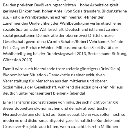
Bei den prekären Bevölkerungsschichten – hohe Arbeitslosigkeit,
geringes Einkommen, hoher Anteil von Sozialtransfers, Bildungsferne
u.a. – ist die Wahlbeteiligung extrem niedrig: »Hinter der
zunehmenden Ungleichheit der Wahlbeteiligung verbirgt sich eine
soziale Spaltung der Wählerschaft. Deutschland ist längst zu einer
sozial gespaltenen Demokratie der oberen zwei Drittel unserer
Gesellschaft geworden.« (Armin Schäfer/Robert Vehrkamp/Jérémie
Felix Gagné: Prekäre Wahlen. Milieus und soziale Selektivität der
Wahlbeteiligung bei der Bundestagswahl 2013, Bertelsmann-Stiftung,
Gütersloh 2013)
Damit wird auch hierzulande
trotz »relativ günstiger« (Brie/Klein)
ökonomischer Situation »Demokratie zu einer exklusiven
Veranstaltung für Menschen aus den mittleren und oberen
Sozialmilieus der Gesellschaft, während die sozial prekären Milieus
deutlich unterrepräsentiert bleiben.« (ebenda)
Eine Transformationsstrategie von links,
die sich nicht vorrangig
dieser doppelten ökonomischen und demokratiepolitischen
Herausforderung stellt, ist auf Sand gebaut. Denn was sollen noch so
moderne und diskursmächtige zivilgesellschaftliche Bündnis- und
Crossover-Projekte ausrichten, wenn ca. acht bis zehn Millionen