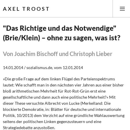
AXEL TROOST
"Das Richtige und das Notwendige"
(Brie/Klein) – ohne zu sagen, was ist?
Startseite
Themen
Von Joachim Bischoff und Christoph Lieber
Leitlinien linker Wirtschafts- und Finanzpolitik
14.01.2014 / sozialismus.de, vom 12.01.2014
»Die große Frage auf dem linken Flügel des Parteienspektrums
Wirtschaftspolitik
lautet: Wie schafft man in den nächsten vier Jahren aus einer bisher
bloß arithmetischen Mehrheit für Rot-Rot-Grün erst eine
Steuer- und Finanzpolitik
gesellschaftliche und dann auch eine politische Mehrheit?« Mit
dieser These versuchte Albrecht von Lucke (Merkelland: Die
Öffentliche Infrastruktur und Daseinsvorsorge
blockierte Demokratie, in: Blätter für deutsche und internationale
Politik, 10/2013) dem Verzicht auf eine gründliche Wahlauswertung
Eurokrise und Griechenland
seitens der politischen Linken gegenzusteuern und eine
Strategiedebatte anzustoßen.