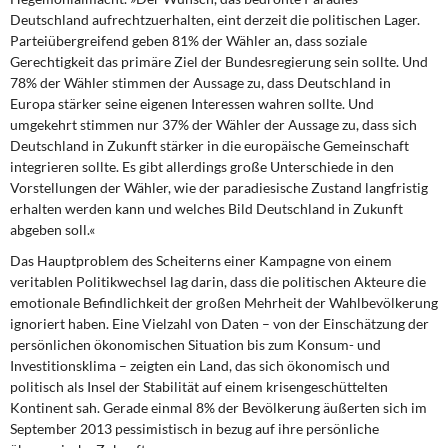
Deutschland aufrechtzuerhalten, eint derzeit die politischen Lager.
Parteiübergreifend geben 81% der Wähler an, dass soziale
Gerechtigkeit das primäre Ziel der Bundesregierung sein sollte. Und
78% der Wähler stimmen der Aussage zu, dass Deutschland in
Europa stärker seine eigenen Interessen wahren sollte. Und
umgekehrt stimmen nur 37% der Wähler der Aussage zu, dass sich
Deutschland in Zukunft stärker in die europäische Gemeinschaft
integrieren sollte. Es gibt allerdings große Unterschiede in den
Vorstellungen der Wähler, wie der paradiesische Zustand langfristig
erhalten werden kann und welches Bild Deutschland in Zukunft
abgeben soll.«
Das Hauptproblem des Scheitern
s einer Kampagne von einem
veritablen Politikwechsel lag darin, dass die politischen Akteure die
emotionale Befindlichkeit der großen Mehrheit der Wahlbevölkerung
ignoriert haben. Eine Vielzahl von Daten – von der Einschätzung der
persönlichen ökonomischen Situation bis zum Konsum- und
Investitionsklima – zeigten ein Land, das sich ökonomisch und
politisch als Insel der Stabilität auf einem krisengeschüttelten
Kontinent sah. Gerade einmal 8% der Bevölkerung äußerten sich im
September 2013 pessimistisch in bezug auf ihre persönliche