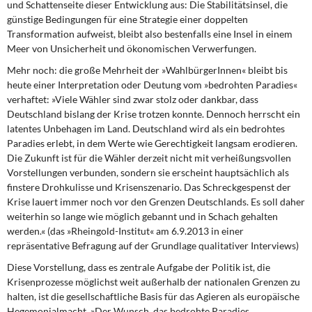
und Schattenseite dieser Entwicklung aus: Die Stabilitätsinsel, die
günstige Bedingungen für eine Strategie einer doppelten
Transformation aufweist, bleibt also bestenfalls eine Insel in einem
Meer von Unsicherheit und ökonomischen Verwerfungen.
Mehr noch: die große Mehrheit der »WahlbürgerInnen«
bleibt bis
heute einer Interpretation oder Deutung vom »bedrohten Paradies«
verhaftet: »Viele Wähler sind zwar stolz oder dankbar, dass
Deutschland bislang der Krise trotzen konnte. Dennoch herrscht ein
latentes Unbehagen im Land. Deutschland wird als ein bedrohtes
Paradies erlebt, in dem Werte wie Gerechtigkeit langsam erodieren.
Die Zukunft ist für die Wähler derzeit nicht mit verheißungsvollen
Vorstellungen verbunden, sondern sie erscheint hauptsächlich als
finstere Drohkulisse und Krisenszenario. Das Schreckgespenst der
Krise lauert immer noch vor den Grenzen Deutschlands. Es soll daher
weiterhin so lange wie möglich gebannt und in Schach gehalten
werden.« (das »Rheingold-Institut« am 6.9.2013 in einer
repräsentative Befragung auf der Grundlage qualitativer Interviews)
Diese Vorstellung, dass es zentrale Aufgabe
der Politik ist, die
Krisenprozesse möglichst weit außerhalb der nationalen Grenzen zu
halten, ist die gesellschaftliche Basis für das Agieren als europäische
Hegemonialmacht. »Der Wunsch, das bedrohte Paradies