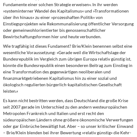
Fundamente einer solchen Strategie erweisen«. In ihr werden
»systeminterner Wandel des Kapitalismus« und »Transformationen
über ihn hinaus« zu einer »prozesshaften Politik« von
Einstiegsprojekten wie Rekommunalisierung öffentlicher Versorgung
oder gemeinwohlorientierter bis genossenschaftlicher
Bewirtschaftungsformen hier und heute verbunden.
Wie tragfähig ist dieses Fundament?
Brie/Klein benennen selbst eine
wesentliche Voraussetzung: »Gerade weil die Wirtschaftslage der
Bundesrepublik im Vergleich zum übrigen Europa relativ günstig ist,
könnte die Bundesrepublik einen besonderen Beitrag zum Einstieg in
eine Transformation des gegenwärtigen neoliberalen und
finanzmarktgetriebenen Kapitalismus hin zu einer sozial und
ökologisch regulierten bürgerlich-kapitalistischen Gesellschaft
leisten.«
Es kann nicht bestritten werden,
dass Deutschland die große Krise
seit 2007 gerade im Unterschied zu den andern westeuropäischen
Metropolen Frankreich und Italien und erst recht den
südeuropäischen Ländern ohne größere ökonomische Verwerfungen
oder gar Einbrüche bewältigt hat. Aber – so unser kritischer Einwand
– Brie/Klein blenden bei ihrer Bewertung »relativ günstig« die Kehr-