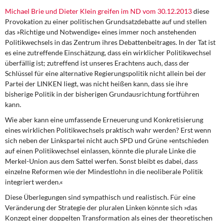
DIE LINKE
Michael Brie und Dieter Klein greifen im ND vom 30.12.2013
diese
Provokation zu einer politischen Grundsatzdebatte auf und stellen
Weitere Themen
das »Richtige und Notwendige« eines immer noch anstehenden
Politikwechsels in das Zentrum ihres Debattenbeitrages. In der Tat ist
Memo-Gruppe
es eine zutreffende Einschätzung, dass ein wirklicher Politikwechsel
überfällig ist; zutreffend ist unseres Erachtens auch, dass der
Schlüssel für eine alternative Regierungspolitik nicht allein bei der
Institut Solidarische Moderne
Partei der LINKEN liegt, was nicht heißen kann, dass sie ihre
bisherige Politik in der bisherigen Grundausrichtung fortführen
Rosa-Luxemburg-Stiftung
kann.
Wie aber kann eine umfassende Erneuerung
und Konkretisierung
Über mich
eines wirklichen Politikwechsels praktisch wahr werden? Erst wenn
sich neben der Linkspartei nicht auch SPD und Grüne »entschieden
Kontakt
auf einen Politikwechsel einlassen, könnte die plurale Linke die
Merkel-Union aus dem Sattel werfen. Sonst bleibt es dabei, dass
einzelne Reformen wie der Mindestlohn in die neoliberale Politik
integriert werden.«
Diese Überlegungen sind sympathisch
und realistisch. Für eine
Veränderung der Strategie der pluralen Linken könnte sich »das
Konzept einer doppelten Transformation als eines der theoretischen