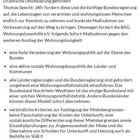
Drastische Umsteuerung gefordert
Thomas Specht: „Wir fordern diese und die künftige Bundesregierung
auf, die Lebenslagen von verarmten und wohnungslosen Menschen
endlich zur Kenntnis zu nehmen und konkrete Maßnahmen zur
Verbesserung auf den Weg zu bringen. Deswegen fordert die BAG
Wohnungslosenhilfe e.V. folgende Sofort-Maßnahmen gegen den
weiteren Anstieg der Wohnungslosigkeit:
eine feste Verankerung der Wohnungspolitik auf der Ebene des
Bundes
eine aktive soziale Wohnungsbaupolitik der Länder und
Kommunen
alle Länderregierungen und die Bundesregierung sind gefordert,
umgehend eine Wohnungsnotfallstatistik einzuführen. Das
Bundesland Nordrhein-Westfalen ist das einzige Bundesland mit
einer solchen Wohnungsnotfallstatistik. Andere Bundesländer
können dieses Modell sofort übernehmen.
verbindliche Kriterien zur Festlegung der Mietobergrenzen -
keine Pauschalierung der Kosten der Unterkunft; eine
sozialräumliche Differenzierung dieser Mietobergrenzen sowie
Einzelfallprüfungen zur Angemessenheit der Miete und die
Übernahme von Schulden für Unterkunft und Heizung auch als
Beihilfe im SGB II