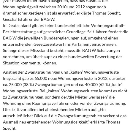
„Wir müssen leider davon ausgehen, dass das Ausmaß der
DIE LINKE
Wohnungslosigkeit zwischen 2010 und 2012 sogar noch
dramatischer gestiegen ist als erwartet“, erklärte Thomas Specht,
Weitere Themen
Geschäftsführer der BAG W.
In Deutschland gibt es keine bundeseinheitliche Wohnungsnotfall-
Memo-Gruppe
Berichterstattung auf gesetzlicher Grundlage. Seit Jahren fordert die
BAG W die jeweiligen Bundesregierungen auf, umgehend einen
entsprechenden Gesetzesentwurf ins Parlament einzubringen.
Institut Solidarische Moderne
Solange dieser Missstand besteht, muss die BAG W Schätzungen
vornehmen, um überhaupt zu einer bundesweiten Bewertung der
Rosa-Luxemburg-Stiftung
Situation kommen zu können.
Anstieg der Zwangsräumungen und „kalten“ Wohnungsverluste
Über mich
Insgesamt gab es 65.000 neue Wohnungsverluste in 2012, darunter
ca. 25.000 (38 %) Zwangsräumungen und ca. 40.000 (62 %) „kalte“
Kontakt
Wohnungsverluste. Bei „kalten“ Wohnungsverlusten kommt es nicht
zu Zwangsräumungen, sondern der/die Mieter „verlassen“ die
Wohnung ohne Räumungsverfahren oder vor der Zwangsräumung.
Dies tritt vor allem bei alleinstehenden Mietern auf. „Ein
ausschließlicher Blick auf die Zwangsräumungszahlen verkennt das
Ausmaß neu entstehender Wohnungslosigkeit“, erklärte Thomas
Specht.