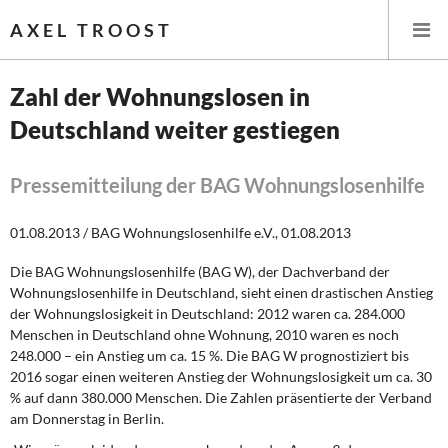
AXEL TROOST
Zahl der Wohnungslosen in
Deutschland weiter gestiegen
Startseite
Themen
Pressemitteilung der BAG Wohnungslosenhilfe
Leitlinien linker Wirtschafts- und Finanzpolitik
01.08.2013 / BAG Wohnungslosenhilfe e.V., 01.08.2013
Die BAG Wohnungslosenhilfe (BAG W), der Dachverband der
Wirtschaftspolitik
Wohnungslosenhilfe in Deutschland, sieht einen drastischen Anstieg
der Wohnungslosigkeit in Deutschland: 2012 waren ca. 284.000
Steuer- und Finanzpolitik
Menschen in Deutschland ohne Wohnung, 2010 waren es noch
248.000 – ein Anstieg um ca. 15 %. Die BAG W prognostiziert bis
Öffentliche Infrastruktur und Daseinsvorsorge
2016 sogar einen weiteren Anstieg der Wohnungslosigkeit um ca. 30
% auf dann 380.000 Menschen. Die Zahlen präsentierte der Verband
Eurokrise und Griechenland
am Donnerstag in Berlin.