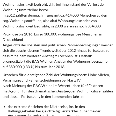
Wohnungslosigkeit bedroht, d. h. bei ihnen stand der Verlust der
Wohnung unmittelbar bevor.
In 2012 zählten demnach insgesamt ca. 414.000 Menschen zu den
sog. Wohnungsnotfällen, also akut Wohnungslose oder von
Wohnungslosigkeit Bedrohte, in 2008 waren es noch 354.000.
Prognose bis 2016: bis zu 380.000 wohnungslose Menschen in
Deutschland
Angesichts der sozialen und politischen Rahmenbedingungen werden
sich die beschriebenen Trends weit über 2012 hinaus fortsetzen, so
dass mit einem weiteren Anstieg zu rechnen ist. Deshalb
prognostiziert die BAG W einen Anstieg der Wohnungslosenzahlen
auf 380.000 (+33 %) bis zum Jahr 2016.
Ursachen für die steigende Zahl der Wohnungslosen: Hohe Mieten,
Verarmung und Fehlentscheidungen bei Hartz IV
Nach Meinung der BAG W sind im Wesentlichen fünf Faktoren
maßgeblich für den dramatischen Anstieg der Wohnungslosenzahlen
und dessen Fortsetzung in den kommenden Jahren:
das
extreme Anziehen der Mietpreise
, ins. in den
Ballungsgebieten bei gleichzeitig verstärkter
Zunahme der
Verarmung
der unteren Einkommensgruppen