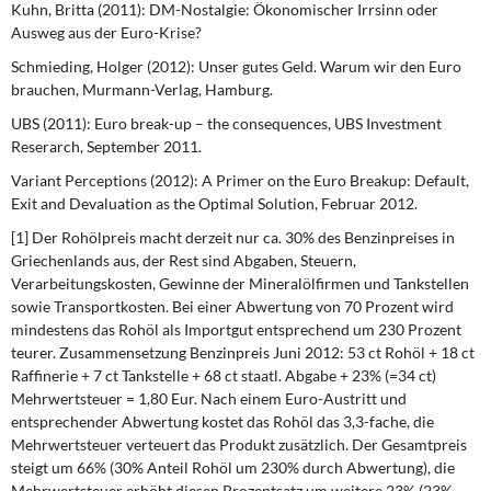
Kuhn, Britta (2011): DM-Nostalgie: Ökonomischer Irrsinn oder
Ausweg aus der Euro-Krise?
Schmieding, Holger (2012): Unser gutes Geld. Warum wir den Euro
brauchen, Murmann-Verlag, Hamburg.
UBS (2011): Euro break-up – the consequences, UBS Investment
Reserarch, September 2011.
Variant Perceptions (2012): A Primer on the Euro Breakup: Default,
Exit and Devaluation as the Optimal Solution, Februar 2012.
[1] Der Rohölpreis macht derzeit nur ca. 30% des Benzinpreises in
Griechenlands aus, der Rest sind Abgaben, Steuern,
Verarbeitungskosten, Gewinne der Mineralölfirmen und Tankstellen
sowie Transportkosten. Bei einer Abwertung von 70 Prozent wird
mindestens das Rohöl als Importgut entsprechend um 230 Prozent
teurer. Zusammensetzung Benzinpreis Juni 2012: 53 ct Rohöl + 18 ct
Raffinerie + 7 ct Tankstelle + 68 ct staatl. Abgabe + 23% (=34 ct)
Mehrwertsteuer = 1,80 Eur. Nach einem Euro-Austritt und
entsprechender Abwertung kostet das Rohöl das 3,3-fache, die
Mehrwertsteuer verteuert das Produkt zusätzlich. Der Gesamtpreis
steigt um 66% (30% Anteil Rohöl um 230% durch Abwertung), die
Mehrwertsteuer erhöht diesen Prozentsatz um weitere 23% (23%