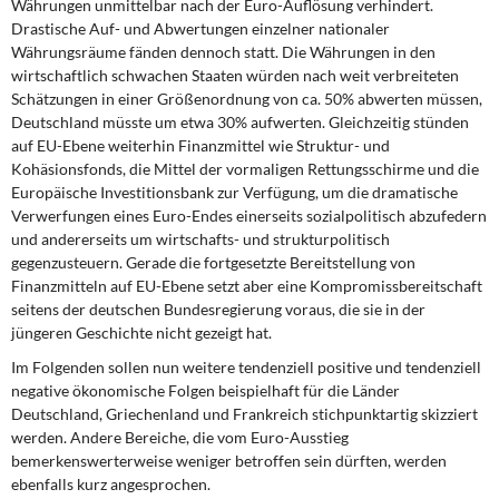
Währungen unmittelbar nach der Euro-Auflösung verhindert.
Drastische Auf- und Abwertungen einzelner nationaler
Währungsräume fänden dennoch statt. Die Währungen in den
wirtschaftlich schwachen Staaten würden nach weit verbreiteten
Schätzungen in einer Größenordnung von ca. 50% abwerten müssen,
Deutschland müsste um etwa 30% aufwerten. Gleichzeitig stünden
auf EU-Ebene weiterhin Finanzmittel wie Struktur- und
Kohäsionsfonds, die Mittel der vormaligen Rettungsschirme und die
Europäische Investitionsbank zur Verfügung, um die dramatische
Verwerfungen eines Euro-Endes einerseits sozialpolitisch abzufedern
und andererseits um wirtschafts- und strukturpolitisch
gegenzusteuern. Gerade die fortgesetzte Bereitstellung von
Finanzmitteln auf EU-Ebene setzt aber eine Kompromissbereitschaft
seitens der deutschen Bundesregierung voraus, die sie in der
jüngeren Geschichte nicht gezeigt hat.
Im Folgenden sollen nun weitere tendenziell positive und tendenziell
negative ökonomische Folgen beispielhaft für die Länder
Deutschland, Griechenland und Frankreich stichpunktartig skizziert
werden. Andere Bereiche, die vom Euro-Ausstieg
bemerkenswerterweise weniger betroffen sein dürften, werden
ebenfalls kurz angesprochen.