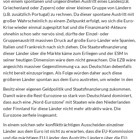
von einem spontanen und ungeordneten Austritt eines Landes(z.B.
Griechenland oder Zypern) oder einer kleinen Gruppe von Ländern
(z.B. zusätzlich Portugal) zu rechnen. Da dieser spontane Austritt mit
großer Wahrscheinlich zu einem Zeitpunkt erfolgt, wo sich die Euro-
Krise wieder einmal zugespitzt hat und die Finanzmarkt-Akteure
ohnehin schon sehr nervös sind, dürfte der Einzel- oder
Gruppenaustritt massiven Druck auf große Euro-Länder wie Spanien,
Italien und Frankreich nach sich ziehen. Die Staatsrefinanzierung
dieser Länder über die Märkte käme zum Erliegen und der ESM in
seiner heutigen Dimension wäre dem nicht gewachsen. Die EZB wäre
angesichts massiver Gegenstimmung v.a. aus Deutschlan debenfalls
nicht bereit einzuspringen. Als Folge würden daher auch diese
größeren Länder spontan aus dem Euro austreten, um wieder in den
Besitz einer eigenen Geldpolitik und Staatsfinanzierung zukommen.
Damit wäre die Rest-Eurozone so stark von Deutschland dominiert,
dass auch eine „Nord-Eurozone“ mit Staaten wie den Niederlanden
oder Finnland für diese Länder nicht mehr attraktiv wäre. Die
Eurozone zerfiele insgesamt.
In einem solchen sehr konfliktträchtigen Ausscheiden einzelner
Länder aus dem Euro ist nicht zu erwarten, dass die EU-Kommission
und die mächtigen EU-Länder den Austritts-Ländern über die EU-