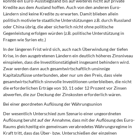
könnte ein Euro-Ausstiegsland bis auf weiteres nicht auf private
Kredite aus dem Ausland hoffen. Auch von den anderen Euro-
Ländern sind keine Kredite zu erwarten. Damit blieben allein
politisch motivierte staatliche Unterstützungen z.B. durch Russland
oder China übrig, die aber sicherlich nicht ohne politische
Gegenleistung erfolgen würden (z.B. politische Unterstützung in
Fragen wie Syrien etc.)
In der längeren Frist wird sich, auch nach Überwindung der tiefen
Krise, in den ausgetretenen Ländern ein deutlich höheres Zinsniveau
einspielen, dass die Investitionstätigkeit insgesamt behindern wird.
Zwar werden dann auch gesamtwirtschaftlich unsinnige
Kapitalzuflüsse unterbunden, aber nur um den Preis, dass viele
gesamtwirtschaftlich sinnvolle Investitionen unterbleiben, die nicht
die erforderlichen Erträge von 10, 11 oder 12 Prozent vor Zinsen
abwerfen, die zur Deckung der Zinskosten erforderlich wären.
Bei einer geordneten Auflösung der Währungsunion
Der wesentlich Unterschied zum Szenario einer ungeordneten
Auflösung beruht auf der Annahme, dass mit der Auflösung des Euro-
Raums gleichzeitig ein gemeinsam verabredetes Währungsregime in
Kraft tritt, dass das Über- bzw. Unterschießen der einzelnen