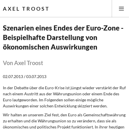
AXEL TROOST
Szenarien eines Endes der Euro-Zone -
Beispielhafte Darstellung von
Startseite
ökonomischen Auswirkungen
Themen
Von Axel Troost
Leitlinien linker Wirtschafts- und Finanzpolitik
02.07.2013 / 03.07.2013
Wirtschaftspolitik
In der Debatte über die Euro-Krise ist jüngst wieder verstärkt der Ruf
Steuer- und Finanzpolitik
nach einem Austritt aus der Währungsunion oder einem Ende des
Euro lautgeworden. Im Folgenden sollen einige mögliche
Öffentliche Infrastruktur und Daseinsvorsorge
Auswirkungen einer solchen Entwicklung skizziert werden.
Wir halten an unserem Ziel fest, den Euro als Gemeinschaftswährung
Eurokrise und Griechenland
zu erhalten und die Währungsunion so zu verändern, dass sie als
ökonomisches und politisches Projekt funktioniert. In ihrer heutigen