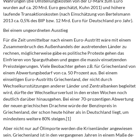
Währungen (die Umstellungskosten von der D-Mark zum Euro
wurden auf ca. 20 Mrd. Euro geschätzt, Kuhn 2011) und höhere
laufende Transaktionskosten (nach Einschätzung von Bertelsmann
2013 ca. 0,5% des BIP bzw. 12 Mrd. Euro für Deutschland pro Jahr).
Bei einem ungeordneten Ausstieg
Für die Zeit unmittelbar nach einem Euro-Austritt wäre mit einem
Zusammenbruch des Außenhandels der austretenden Länder zu
rechnen, möglicherweise gäbe es politische Proteste gehen das
Einfrieren von Sparguthaben und gegen die massiv einsetzenden
Preissteigerungen. Viele Beobachter gehen z.B. für Griechenland von
einem Abwertungsbedarf von ca. 50 Prozent aus. Bei einem
einseitigen Euro-Austritts Griechenland, der nicht durch
Wechselkursstützungen anderer Länder und Zentralbanken begleitet
wird, dürfte der Wechselkursverlust in den ersten Wochen noch
deutlich darüber hinausgehen. Bei einer 70-prozentigen Abwertung
der neuen griechischen Drachme würde der Benzinpreis in
Griechenland, der schon heute höher als in Deutschland liegt, um
mindestens weitere 80% steigen.[1]
Aber nicht nur auf Ölimporte werden die Krisenländer angewiesen
sein. Griechenland ist in den vergangenen Jahren in einem Maße de-