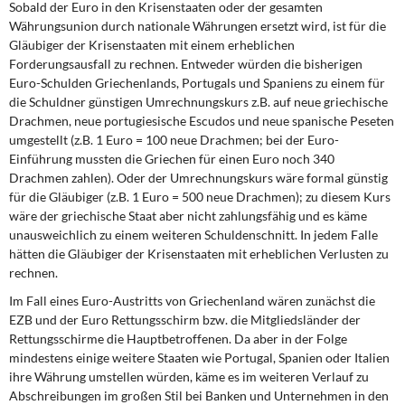
Sobald der Euro in den Krisenstaaten oder der gesamten
Währungsunion durch nationale Währungen ersetzt wird, ist für die
Gläubiger der Krisenstaaten mit einem erheblichen
Forderungsausfall zu rechnen. Entweder würden die bisherigen
Euro-Schulden Griechenlands, Portugals und Spaniens zu einem für
die Schuldner günstigen Umrechnungskurs z.B. auf neue griechische
Drachmen, neue portugiesische Escudos und neue spanische Peseten
umgestellt (z.B. 1 Euro = 100 neue Drachmen; bei der Euro-
Einführung mussten die Griechen für einen Euro noch 340
Drachmen zahlen). Oder der Umrechnungskurs wäre formal günstig
für die Gläubiger (z.B. 1 Euro = 500 neue Drachmen); zu diesem Kurs
wäre der griechische Staat aber nicht zahlungsfähig und es käme
unausweichlich zu einem weiteren Schuldenschnitt. In jedem Falle
hätten die Gläubiger der Krisenstaaten mit erheblichen Verlusten zu
rechnen.
Im Fall eines Euro-Austritts von Griechenland wären zunächst die
EZB und der Euro Rettungsschirm bzw. die Mitgliedsländer der
Rettungsschirme die Hauptbetroffenen. Da aber in der Folge
mindestens einige weitere Staaten wie Portugal, Spanien oder Italien
ihre Währung umstellen würden, käme es im weiteren Verlauf zu
Abschreibungen im großen Stil bei Banken und Unternehmen in den