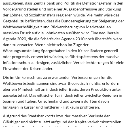
auszugehen, dass Zentralbank und Politik die Deflationsgefahr in den
Vordergrund stellen und mit einer Ausgabenoffensive und Stärkung
der Löhne und Sozialtransfers reagieren würde. Vielmehr wäre das
Gegenteil zu befürchten, dass die Bundesregierung zur Steigerung der
Wettbewerbsfähigkeit und Rückeroberung von Marktanteilen
massiven Druck auf die Lohnkosten ausüben wird.Eine neoliberale
Agenda 2020, die die Schärfe der Agenda 2010 noch überträfe, wäre
dann zu erwarten. Wenn nicht schon im Zuge der
Währungsumstellung Sparguthaben in den Krisenländern generell
oder progressiv entwertet würden, so führt spätestens der massive
Inflationsschub zu riesigen, zusätzlichen Verschlechterungen für viele
Einwohner der Krisenländer.
Die im Umkehrschluss zu erwartenden Verbesserungen für die
Wettbewerbsbedingungen sind zwar theoretisch richtig, erfordern
aber ein Mindestmaß an industrieller Basis, deren Produktion unter
ausgelastet ist. Das gilt sicher für industriell entwickelte Regionen in
Spanien und Italien. Griechenland und Zypern dürften davon
hingegen in kurzer und mittlerer Frist kaum profitieren.
Aufgrund des Staatsbankrotts bzw. der massiven Verluste der
Gläubiger und nicht zuletzt aufgrund der Kapitalverkehrskontrollen