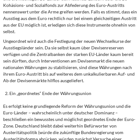
Kohäsions- und Sozialfonds zur Abfederung des Euro-Austritts
nennenswert unter die Arme greifen werden. Falls es stimmt, dass ein
Ausstieg aus dem Euro rechtlich nur bei einem gleichzeitigen Austritt
aus der EU möglich ist, erledigen sich diese Instrumente ohnehin von
selbst.
Ungeordnet wird auch die Festlegung der neuen Wechselkurse der
Ausstiegsländer sein. Da sie selbst kaum über Devisenreserven
verfügen und die Zentralbanken der starken EU-Länder kaum bereit
sein dürften, durch Interventionen am Devisenmarkt die neuen
nationalen Währungen zu stabilisieren, sind diese Währungen nach
ihrem Euro-Austritt bis auf weiteres dem unkalkulierbaren Auf- und
Ab der Devisenmärkte hilflos ausgeliefert.
Ein „geordnetes“ Ende der Währungsunion
Es erfolgt keine grundlegende Reform der Währungsunion und die
Euro-Länder – wahrscheinlich unter deutscher Dominanz –
beschließen ein bewusstes und möglichst geordnetes Ende der Euro-
Zone. Deutschland bleibt dabei weiterhin Befürworter von
Austeritätspolitik (würde die zukünftige Bundesregierung vom
Austeritätsdogma abrücken, würden zunächst Versuche einer