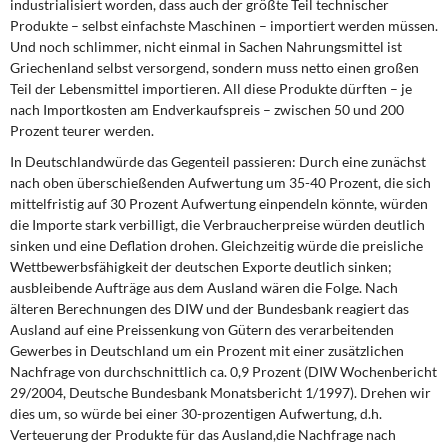
industrialisiert worden, dass auch der größte Teil technischer
Produkte – selbst einfachste Maschinen – importiert werden müssen.
Und noch schlimmer, nicht einmal in Sachen Nahrungsmittel ist
Griechenland selbst versorgend, sondern muss netto einen großen
Teil der Lebensmittel importieren. All diese Produkte dürften – je
nach Importkosten am Endverkaufspreis – zwischen 50 und 200
Prozent teurer werden.
In Deutschlandwürde das Gegenteil passieren: Durch eine zunächst
nach oben überschießenden Aufwertung um 35-40 Prozent, die sich
mittelfristig auf 30 Prozent Aufwertung einpendeln könnte, würden
die Importe stark verbilligt, die Verbraucherpreise würden deutlich
sinken und eine Deflation drohen. Gleichzeitig würde die preisliche
Wettbewerbsfähigkeit der deutschen Exporte deutlich sinken;
ausbleibende Aufträge aus dem Ausland wären die Folge. Nach
älteren Berechnungen des DIW und der Bundesbank reagiert das
Ausland auf eine Preissenkung von Gütern des verarbeitenden
Gewerbes in Deutschland um ein Prozent mit einer zusätzlichen
Nachfrage von durchschnittlich ca. 0,9 Prozent (DIW Wochenbericht
29/2004, Deutsche Bundesbank Monatsbericht 1/1997). Drehen wir
dies um, so würde bei einer 30-prozentigen Aufwertung, d.h.
Verteuerung der Produkte für das Ausland,die Nachfrage nach