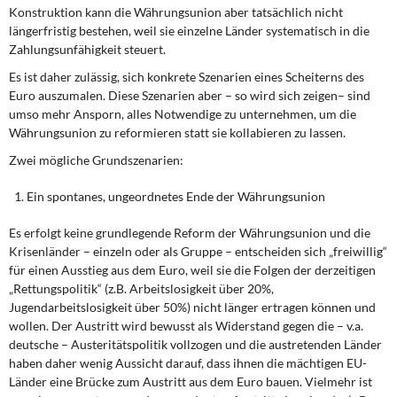
DIE LINKE
Konstruktion kann die Währungsunion aber tatsächlich nicht
längerfristig bestehen, weil sie einzelne Länder systematisch in die
Zahlungsunfähigkeit steuert.
Weitere Themen
Es ist daher zulässig, sich konkrete Szenarien eines Scheiterns des
Memo-Gruppe
Euro auszumalen. Diese Szenarien aber – so wird sich zeigen– sind
umso mehr Ansporn, alles Notwendige zu unternehmen, um die
Währungsunion zu reformieren statt sie kollabieren zu lassen.
Institut Solidarische Moderne
Zwei mögliche Grundszenarien:
Rosa-Luxemburg-Stiftung
Ein spontanes, ungeordnetes Ende der Währungsunion
Über mich
Es erfolgt keine grundlegende Reform der Währungsunion und die
Krisenländer – einzeln oder als Gruppe – entscheiden sich „freiwillig“
Kontakt
für einen Ausstieg aus dem Euro, weil sie die Folgen der derzeitigen
„Rettungspolitik“ (z.B. Arbeitslosigkeit über 20%,
Jugendarbeitslosigkeit über 50%) nicht länger ertragen können und
wollen. Der Austritt wird bewusst als Widerstand gegen die – v.a.
deutsche – Austeritätspolitik vollzogen und die austretenden Länder
haben daher wenig Aussicht darauf, dass ihnen die mächtigen EU-
Länder eine Brücke zum Austritt aus dem Euro bauen. Vielmehr ist