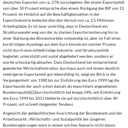
deutschen Exporten um ca. 27% zurückgehen. Bei einem Exportanteil
von über 50 Prozent entspräche dies einem Rückgang des BIP von 13
Prozent. Im Hinblick auf die Beschäftigtenzahlen in der
Exportindustrie bedeutet dies den Verlust von ca. 2,5 Millionen
Arbeitsplätze. Es ist zwar unstrittig, dass in Deutschland ein
Strukturwandel weg von der zu starken Exportorientierung hin zu
einer Stärkung des Binnenmarktes notwendig ist, aber im Fall eines
kurzfristigen Ausstiegs aus dem Euro könnte ein solcher Prozess
nicht durch eine mittelfristige Industrie- und Strukturpolitik
begleitet, unterstützt und sozial abgefedert werden, sondern er
würde schockartig ablaufen. Dass Deutschland bei entsprechend
geänderter Wirtschaftsstruktur durchaus auch mit einem deutlich
niedrigeren Exportanteil gut lebensfähig ist, zeigt ein Blick in die
Vergangenheit: von 1980 bis zur Einführung des Euro 1999 lag die
Exportquote der auch schon damals als exportstark angesehenen
Bundesrepublik[2]durchschnittlich bei knapp 24%, seit Einführung
des Euro 1999 bis 2012 kletterte sie auf durchschnittlich über 40
Prozent, mit schnell steigender Tendenz.
Angesicht der geldpolitischen Ausrichtung der Bundesbank und der
Arbeitsmarkt-, Wirtschafts- und Sozialpolitik der jüngeren
Bundesregierungen wäre in einem solchen Szenario nicht davon