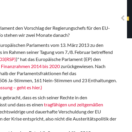
Solidarisches EUropa -
Mosaiklinke Perspektiven
lament den Vorschlag der Regierungschefs für den EU-
o stehen wir zwei Monate danach?
Europäischen Parlaments vom 13. März 2013 zu den
s im Rahmen seiner Tagung vom 7./8. Februar betreffend
03(RSP)
)" hat das Europäische Parlament (EP) den
n Finanzrahmen 2014 bis 2020
zurückgewiesen. Nach
alb der Parlamentsfraktionen fiel das
 506 Ja-Stimmen, 161 Nein-Stimmen und 23 Enthaltungen.
sung – geht es hier.)
ebracht, dass es sich seiner Rechte in den
sst und dass es einen
tragfähigen und zeitgemäßen
e rechtswidrige und dauerhafte Verschuldung der EU
er Krise entspricht, also nicht die Austeritätspolitik der