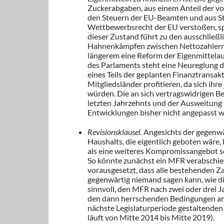
Zuckerabgaben, aus einem Anteil der v
den Steuern der EU-Beamten und aus S
Wettbewerbsrecht der EU verstoßen, sp
dieser Zustand führt zu den ausschließl
Hahnenkämpfen zwischen Nettozahlern 
längerem eine Reform der Eigenmittela
des Parlaments steht eine Neureglung 
eines Teils der geplanten Finanztransa
Mitgliedsländer profitieren, da sich ih
würden. Die an sich vertragswidrigen B
letzten Jahrzehnts und der Ausweitung 
Entwicklungen bisher nicht angepasst 
Revisionsklausel.
Angesichts der gegenwär
Haushalts, die eigentlich geboten wäre,
als eine weiteres Kompromissangebot se
So könnte zunächst ein MFR verabschied
vorausgesetzt, dass alle bestehenden 
gegenwärtig niemand sagen kann, wie die
sinnvoll, den MFR nach zwei oder drei J
den dann herrschenden Bedingungen anz
nächste Legislaturperiode gestaltende
läuft von Mitte 2014 bis Mitte 2019).