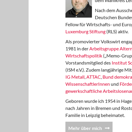
dem Wahlkreis Lei
Nach dem Aussche
Deutschen Bundest
Fellow für Wirtschafts- und Euro
Luxemburg Stiftung
(RLS) aktiv.
Als promovierter Volkswirt engag
1981 in der
Arbeitsgruppe Altern
Wirtschaftspolitik
(„Memo-Gruppe
Vorstandsmitglied des
Institut 
(ISM e.V.). Zudem langjährige Mit
IG Metall
,
ATTAC
,
Bund demokra
WissenschaftlerInnen
und
Förde
gewerkschaftliche Arbeitslosenar
Geboren wurde ich 1954 in Hage
nach Jahren in Bremen und Rost
Familie in Leipzig beheimatet.
Mehr über mich