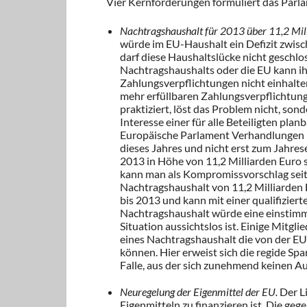
Vier Kernforderungen formuliert das Parl
Nachtragshaushalt für 2013 über 11,2 Mil
würde im EU-Haushalt ein Defizit zwisc
darf diese Haushaltslücke nicht geschlo
Nachtragshaushalts oder die EU kann 
Zahlungsverpflichtungen nicht einhalte
mehr erfüllbaren Zahlungsverpflichtunge
praktiziert, löst das Problem nicht, sond
Interesse einer für alle Beteiligten pla
Europäische Parlament Verhandlungen ü
dieses Jahres und nicht erst zum Jahre
2013 in Höhe von 11,2 Milliarden Euro s
kann man als Kompromissvorschlag seit
Nachtragshaushalt von 11,2 Milliarde
bis 2013 und kann mit einer qualifizier
Nachtragshaushalt würde eine einstimmi
Situation aussichtslos ist. Einige Mitglie
eines Nachtragshaushalt die von der EU
können. Hier erweist sich die regide Spa
Falle, aus der sich zunehmend keinen A
Neuregelung der Eigenmittel der EU.
Der Li
Eigenmitteln zu finanzieren ist. Die geg