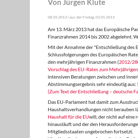
Von Jürgen Klute
08.05.2013 / aus: der Freitag, 03.05.2013
Am 13. März 2013 hat das Europäische Par
Finanzrahmen 2014 bis 2002 abgelehnt. W
Mit der Annahme der "Entschließung des 
Schlussfolgerungen des Europäischen Rate
den mehrjährigen Finanzrahmen (
2012/28
Vorschlag des EU-Rates zum Mehrjährige
intensiven Beratungen zwischen und innerh
Abstimmungsergebnis sehr eindeutig aus:
(Zum Text der Entschließung – deutsche Fas
Das EU-Parlament hat damit zum Ausdruck g
Haushaltsverhandlungen nicht berauben lä
Haushalt für die EU
will, der nicht auf ein
hinausläuft und der den Herausforderungen d
Mitgliedsstaaten ungebrochen fortsetzt.