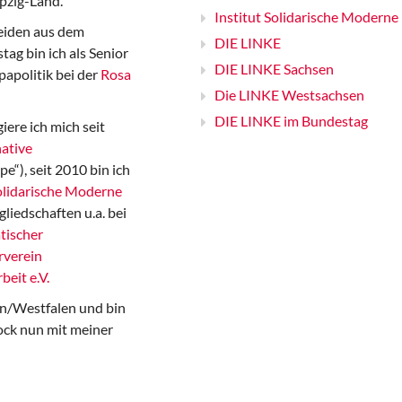
pzig-Land.
Institut Solidarische Moderne
iden aus dem
DIE LINKE
ag bin ich als Senior
DIE LINKE Sachsen
papolitik bei der
Rosa
Die LINKE Westsachsen
DIE LINKE im Bundestag
iere ich mich seit
ative
“), seit 2010 bin ich
Solidarische Moderne
gliedschaften u.a. bei
tischer
rverein
beit e.V.
n/Westfalen und bin
ock nun mit meiner