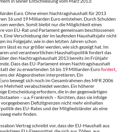
ament in seiner Entschließung vom März 2013:
liarden Euro.
Ohne einen Nachtragshaushalt für 2013
hen 16 und 19 Milliarden Euro entstehen. Durch Schulden
ssen werden. Somit bleibt nur die Möglichkeit eines
ihre von EU-Rat und Parlament gemeinsam beschlossenen
n. Eine Verschiebung der im laufenden Haushaltsjahr nicht
n ins Folgejahr, wie in den letzten Jahren schon
ern lässt es nur größer werden, wie sich gezeigt hat. Im
nbaren und verantwortlichen Haushaltspolitik fordert das
ber den Nachtragshaushalt 2013 bereits im Frühjahr
sende. Dass das EU-Parlament einen Nachtragshaushalt
tatt der zu erwartenden 16 bis 19 Milliarden Euro
fordert
,
ens der Abgeordneten interpretieren. Ein
n Euro bewegt sich noch im Gesamtrahmen des MFR 2006
ten Mehrheit verabschiedet werden. Ein höherer
ge Entscheidung erfordern, die in der gegenwärtigen
dsstaaten – u.a. Frankreich – fürchten, dass sie infolge
 vorgegebenen Defizitgrenzen nicht mehr einhalten
rpolitik des EU-Rates und der Mitgliedsländer als eine
usweg mehr finden.
ssabon Vertrag schreibt vor, dass der EU-Haushalt aus
enwärtigen EU-Eigenmittel, die sich aus Zöllen, aus