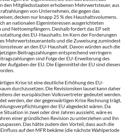
on den Mitgliedsstaaten erhobenen Mehrwertsteuer, aus
trafzahlungen von Unternehmen, die gegen das
eisen, decken nur knapp 25 % des Haushaltsvolumens.
ich an nationalen Eigeninteressen ausgerichteten
und Nettoempfängern. Deshalb fordert das EP seit
usstattung des EU-Haushalts. Im Kern der Forderungen
des Mehrwertsteueranteils und die Zuweisung zumindest
ktionssteuer an den EU-Haushalt. Davon würden auch die
re jetzigen Beitragszahlungen entsprechend verringern
eitragszahlungen sind Folge der EU-Erweiterung des
der Aufgaben der EU. Die Eigenmittel der EU sind diesen
worden.
tigen Krise ist eine deutliche Erhöhung des EU-
 kaum durchzusetzen. Die Revisionsken lausel kann daher
itens der europäischen Volksvertreter gedeutet werden.
et werden, der der gegenwärtigen Krise Rechnung trägt,
Zahlungsverpflichtungen der EU abgedeckt wären. Da
 Situation in zwei oder drei Jahren aussieht, wäre es
ahren einer gründlichen Revision zu unterziehen und ihn
upassen. Das hätte zudem den Vorteil, dass auch die
n Einfluss auf den MFR bekäme (die nächste Wahlperiode