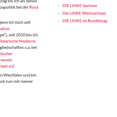
ag bin ich als Senior
DIE LINKE Sachsen
papolitik bei der
Rosa
Die LINKE Westsachsen
DIE LINKE im Bundestag
iere ich mich seit
ative
“), seit 2010 bin ich
Solidarische Moderne
gliedschaften u.a. bei
tischer
rverein
beit e.V.
n/Westfalen und bin
ock nun mit meiner