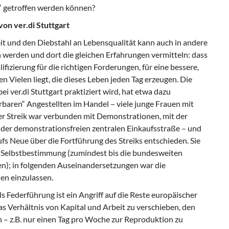
“ getroffen werden können?
on ver.di Stuttgart
t und den Diebstahl an Lebensqualität kann auch in andere
n werden und dort die gleichen Erfahrungen vermitteln: dass
lifizierung für die richtigen Forderungen, für eine bessere,
n Vielen liegt, die dieses Leben jeden Tag erzeugen. Die
bei ver.di Stuttgart praktiziert wird, hat etwa dazu
erbaren“ Angestellten im Handel – viele junge Frauen mit
er Streik war verbunden mit Demonstrationen, mit der
 der demonstrationsfreien zentralen Einkaufsstraße – und
fs Neue über die Fortführung des Streiks entschieden. Sie
 Selbstbestimmung (zumindest bis die bundesweiten
n); in folgenden Auseinandersetzungen war die
nen einzulassen.
s Federführung ist ein Angriff auf die Reste europäischer
as Verhältnis von Kapital und Arbeit zu verschieben, den
n – z.B. nur einen Tag pro Woche zur Reproduktion zu