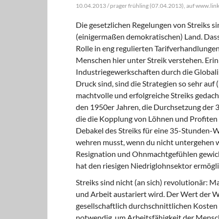
10.04.2013 / prager frühling (07.04.2013), auf www.lin
Die gesetzlichen Regelungen von Streiks si
(einigermaßen demokratischen) Land. Dass 
Rolle in eng regulierten Tarifverhandlungen
Menschen hier unter Streik verstehen. Eri
Industriegewerkschaften durch die Global
Druck sind, sind die Strategien so sehr au
machtvolle und erfolgreiche Streiks gedach
den 1950er Jahren, die Durchsetzung der 
die die Kopplung von Löhnen und Profiten e
Debakel des Streiks für eine 35-Stunden-W
wehren musst, wenn du nicht untergehen will
Resignation und Ohnmachtgefühlen gewic
hat den riesigen Niedriglohnsektor ermögli
Streiks sind nicht (an sich) revolutionär: Ma
und Arbeit austariert wird. Der Wert der W
gesellschaftlich durchschnittlichen Kosten 
notwendig, um Arbeitsfähigkeit der Mensche