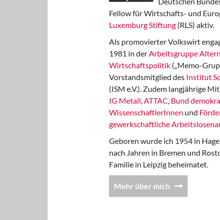
Deutschen Bundest
Fellow für Wirtschafts- und Euro
Luxemburg Stiftung
(RLS) aktiv.
Als promovierter Volkswirt engag
1981 in der
Arbeitsgruppe Altern
Wirtschaftspolitik
(„Memo-Gruppe
Vorstandsmitglied des
Institut 
(ISM e.V.). Zudem langjährige Mit
IG Metall
,
ATTAC
,
Bund demokra
WissenschaftlerInnen
und
Förde
gewerkschaftliche Arbeitslosenar
Geboren wurde ich 1954 in Hage
nach Jahren in Bremen und Rost
Familie in Leipzig beheimatet.
Mehr über mich