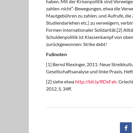
haben. Mit der Krisenpolitik sind Verweig
zahlen-nicht“-Bewegungen, etwa die Verw
Mautgebühren zu zahlen, und Aufrufe, die 
Studiendarlehen etc.) zu verweigern, verb
Formen internationaler Solidarität.[2] All
Schuldenpolitik ist Klassenkampf von oben
zurückgewonnen: Strike debt!
Fußnoten
[1] Bernd Riexinger, 2011: Neue Streikkultu
Gesellschaftsanalyse und linke Praxis, Heft 
[2] siehe etwa
http://bit.ly/RDsFah;
Griechi
2012, S. 34ff.