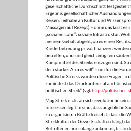
gesellschaftliche Durchschnitt festgestellt
Ergebnis gesellschaftlicher Aushandlungen
Reisen, Teilhabe an Kultur und Wissenspr
Massagen auf Rezept) – ohne das lässt es s
„sozialen Lohn“: soziale Infrastruktur, W
meinem Gehalt abgeht, ob es einen Rechtsa
Kinderbetreuung privat finanziert werden m
betreffen, und sind gleichzeitig fein säuber
Kampfmittel des Streiks entzogen sind. Strei
dein starker Arm es will“ – um für die Fo
Politische Streiks würden diese Fragen in d
zumindest das Druckpotenzial am höchsten
politischen Streik“ (vgl.
http://politischer-s
Mag Streik nicht an sich revolutionär sein, 
Interessen legitim sind; dass angebliche 
zu organisieren Kräfte freisetzt; dass die 
Streikkultur der Gewerkschaften hängt dann
Betroffenen nur solange ankommt, bis in d