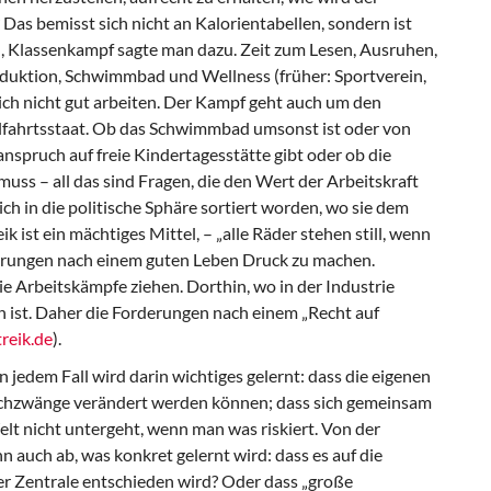
? Das bemisst sich nicht an Kalorientabellen, sondern ist
, Klassenkampf sagte man dazu. Zeit zum Lesen, Ausruhen,
oduktion, Schwimmbad und Wellness (früher: Sportverein,
ich nicht gut arbeiten. Der Kampf geht auch um den
ohlfahrtsstaat. Ob das Schwimmbad umsonst ist oder von
nspruch auf freie Kindertagesstätte gibt oder ob die
uss – all das sind Fragen, die den Wert der Arbeitskraft
lich in die politische Sphäre sortiert worden, wo sie dem
k ist ein mächtiges Mittel, – „alle Räder stehen still, wenn
rderungen nach einem guten Leben Druck zu machen.
ie Arbeitskämpfe ziehen. Dorthin, wo in der Industrie
 ist. Daher die Forderungen nach einem „Recht auf
treik.de
).
in jedem Fall wird darin wichtiges gelernt: dass die eigenen
Sachzwänge verändert werden können; dass sich gemeinsam
Welt nicht untergeht, wenn man was riskiert. Von der
 auch ab, was konkret gelernt wird: dass es auf die
er Zentrale entschieden wird? Oder dass „große