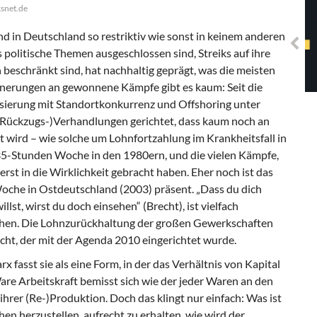
Solidarisches EUropa -
ksnet.de
Mosaiklinke Perspektiven
nd in Deutschland so restriktiv wie sonst in keinem anderen
politische Themen ausgeschlossen sind, Streiks auf ihre
 beschränkt sind, hat nachhaltig geprägt, was die meisten
nnerungen an gewonnene Kämpfe gibt es kaum: Seit die
isierung mit Standortkonkurrenz und Offshoring unter
f (Rückzugs-)Verhandlungen gerichtet, dass kaum noch an
t wird – wie solche um Lohnfortzahlung im Krankheitsfall in
35-Stunden Woche in den 1980ern, und die vielen Kämpfe,
rst in die Wirklichkeit gebracht haben. Eher noch ist das
oche in Ostdeutschland (2003) präsent. „Dass du dich
st, wirst du doch einsehen“ (Brecht), ist vielfach
hen. Die Lohnzurückhaltung der großen Gewerkschaften
cht, der mit der Agenda 2010 eingerichtet wurde.
rx fasst sie als eine Form, in der das Verhältnis von Kapital
are Arbeitskraft bemisst sich wie der jeder Waren an den
ihrer (Re-)Produktion. Doch das klingt nur einfach: Was ist
n herzustellen, aufrecht zu erhalten, wie wird der