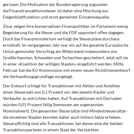
gerissen. Die Motivation der Bundesregierung zugunsten
derFinanztransaktionssteuer ist daher eine Mischung aus
Feigenblattfunktion und ernst gemeinter Einnahmequelle.
Zwar zeigen ihre konservativen Finanzpolitiker im Parlament wenig
Begeisterung für die Steuer und die FDP opponiert offen dagegen.
Doch das Finanzministerium verfolgt die Steuerpläne durchaus
ernsthaft. Im vergangenen Jahr war ein auf die gesamte Europäische
Union gemünzter Vorschlag am Widerstand insbesondere von
Großbritannien, Schweden und Tschechien gescheitert. Jetzt soll sie
in einer »Koalition der willigen Staaten« eingeführt werden. Mitte
Februar hat die EU-Kommission mit einem neuen Richtlinienentwurf
die Verhandlungsgrundlage vorgelegt.
Der Entwurf schlägt für Transaktionen mit Aktien und Anleihen
einen Steuersatz von 0,1 Prozent vor, den jeweils Käufer und
Verkäufer zu entrichten haben. Auf Transaktionen mit Derivaten
würden 0,01 Prozent fällig (bemessen am sogenannten
Nominalwert). Die genannten Steuersätze sind Mindeststeuersätze -
die einzelnen Staaten könnten daher auch höhere Sätze erheben.
Steuerpflichtig sind alle Transaktionen, bei denen eine der beiden
Transaktionsparteien in einem Staat der Verstärkten