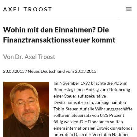
AXEL TROOST
Wohin mit den Einnahmen? Die
Finanztransaktionssteuer kommt
Startseite
Themen
Von Dr. Axel Troost
Leitlinien linker Wirtschafts- und Finanzpolitik
23.03.2013 / Neues Deutschland vom 23.03.2013
Im November 1997 brachte die PDS im
Wirtschaftspolitik
Bundestag einen Antrag zur »Einführung
einer Steuer auf spekulative
Steuer- und Finanzpolitik
Devisenumsätze« ein, zur sogenannten
Tobin-Steuer. Auf alle Währungsgeschäfte
Öffentliche Infrastruktur und Daseinsvorsorge
sollte ein Steuersatz von 0,25 Prozent
fällig werden. Die Einnahmen sollten
Eurokrise und Griechenland
einem internationalen Entwicklungsfonds
unter dem Dach der Vereinten Nationen