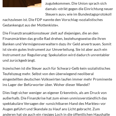
DIE LINKE
zugutekommen. Die Union sprach sich
damals »strikt gegen die Einrichtung neuer
Steuern aus«, wie im Bundestagsprotokoll
Weitere Themen
nachzulesen ist. Die FDP nannte den Vorschlag »sozialistisches
Gedankengut aus der Mottenkiste«.
Memo-Gruppe
Die Finanztransaktionssteuer zielt auf diejenigen, die an den
Finanzmärkten das große Rad drehen, beziehungsweise die ihren
Institut Solidarische Moderne
Banken und Vermögensverwaltern dazu ihr Geld anvertrauen. Somit
ist sie ein gutes Instrument zur Umverteilung. Sie ist aber auch ein
Rosa-Luxemburg-Stiftung
Instrument zur Regulierung: Spekulation wird dadurch unrentabler
und zurückgedrängt.
Über mich
Inzwischen ist die Steuer auch für Schwarz-Gelb kein sozialistisches
Teufelszeug mehr. Selbst von den überwiegend neoliberal
Kontakt
eingestellten deutschen Volkswirten laufen immer mehr Prominente
ins Lager der Befürworter über. Woher dieser Wandel?
Dies liegt sicher weniger an eigener Erkenntnis, als am Druck von
außerhalb. Die Finanzkrise hat zum einen unmissverständlich das
spektakuläre Versagen der »unsichtbaren Hand des Marktes« vor
Augen geführt und Skandale zu Hauf ans Licht gebracht. Zum
anderen hat sie auch ein riesiges Loch in die öffentlichen Haushalte