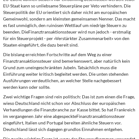
EU-Staat kann so unliebsame Steuerpläne per Veto verhindern. Die
Steuerpolitik der EU orientiert sich daher nicht am europäischen
Gemeinwohl, sondern am kleinsten gemeinsamen Nenner. Das macht
es fast unmöglich, den ruinösen Wettlauf um niedrige Steuern zu
beenden. DieFinanztransaktionssteuer wird nun jedoch - erstmalig
für ein Steuerprojekt - per »Verstärkter Zusammenarbeit« von den
Staaten eingeführt, die dazu bereit sind.
Die bislang erreichten Fortschritte auf dem Weg zu einer
Finanztransaktionssteuer sind bemerkenswert, aber natürlich kein
Grund zum uneingeschränkten Jubeln. Tatsächlich muss die
Einführung weiter kritisch begleitet werden. Die unten stehenden
Ausführungen verdeutlichen, an welcher Stelle nachgebessert
werden kann oder sollte.
Zwei wichtige Fragen sind rein politisch: Das ist zum einen die Frage,
wieso Deutschland nicht schon vor Abschluss der europäischen
Verhandlungen die Finanzbranche zur Kasse bittet. So hat Frankreich
im vergangenen Jahr eine abgespeckteFinanztransaktionssteuer
eingeführt, Italien und Portugal bereiten ähnliche Steuern vor.
Deutschland lässt sich dagegen grundlos Einnahmen entgehen.
Die zweite wichtige Frage ist, wozu das Steueraufkommen verwendet