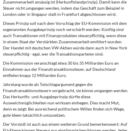
Zusammenarbeit ansässig ist (Herkunftslandprinzip). Damit kann die
Steuer nicht umgangen werden, indem das Geschäft zum Beispiel in
London oder in Singapur statt in Frankfurt abgeschlossen wird.
Dieses Prinzip soll nach dem Vorschlag der EU-Kommission mit dem
sogenannten Ausgabeprinzip noch verschärft werden: Künftig sind
auch Transaktionen mit Finanzprodukten steuerpflichtig, wenn diese
in einem Staat der Verstärkten Zusammenarbeit emittiert wurden.
Der Handel mit deutschen VW-Aktien würde dann auch in New York
steuerpflichtig - egal, wer die Transaktionsparteien sind.
Die Kommission veranschlagt etwa 30 bis 35 Milliarden Euro an
Einnahmen aus der Finanztransaktionssteuer, auf Deutschland
entfielen knapp 12 Milliarden Euro.
Jahrelang wurde als Totschlagargument gegen die
Finanztransaktionssteuern vorgebracht, sie könne umgangen werden.
Das Herkunfts- und Ausgabeprinzip dürfte diese
Ausweichmöglichkeiten nun wirksam einhegen. Dies macht Mut,
denn es zeigt: Bei ausreichend politischem Willen finden sich Wege,
gute Ideen tatsächlich umzusetzen.
Der Vorstoß ist auch aus einem weiteren Grund bemerkenswert: Auf
EU-Ebene können Steuern nur einstimmig beschlossen werden. Jeder