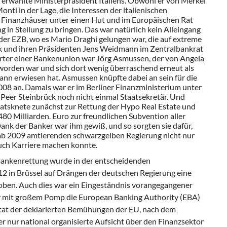
erwählte Ministerpräsident Italiens. Obwohl er von Merkel
nti in der Lage, die Interessen der italienischen
n Finanzhäuser unter einen Hut und im Europäischen Rat
 in Stellung zu bringen. Das war natürlich kein Alleingang
der EZB, wo es Mario Draghi gelungen war, die auf extreme
und ihren Präsidenten Jens Weidmann im Zentralbankrat
worter einer Bankenunion war Jörg Asmussen, der von Angela
worden war und sich dort wenig überraschend erneut als
nn erwiesen hat. Asmussen knüpfte dabei an sein für die
08 an. Damals war er im Berliner Finanzministerium unter
Peer Steinbrück noch nicht einmal Staatsekretär. Und
taatsknete zunächst zur Rettung der Hypo Real Estate und
80 Milliarden. Euro zur freundlichen Subvention aller
nk der Banker war ihm gewiß, und so sorgten sie dafür,
ab 2009 amtierenden schwarzgelben Regierung nicht nur
ch Karriere machen konnte.
 Bankenrettung wurde in der entscheidenden
12 in Brüssel auf Drängen der deutschen Regierung eine
ben. Auch dies war ein Eingeständnis vorangegangener
r mit großem Pomp die European Banking Authority (EBA)
ultat der deklarierten Bemühungen der EU, nach dem
er nur national organisierte Aufsicht über den Finanzsektor