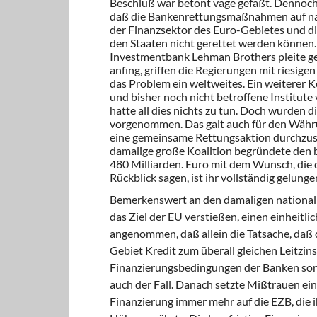
Beschluß war betont vage gefaßt. Dennoch 
daß die Bankenrettungsmaßnahmen auf nat
der Finanzsektor des Euro-Gebietes und d
den Staaten nicht gerettet werden können.
Investmentbank Lehman Brothers pleite ge
anfing, griffen die Regierungen mit riesig
das Problem ein weltweites. Ein weiterer 
und bisher noch nicht betroffene Institut
hatte all dies nichts zu tun. Doch wurden
vorgenommen. Das galt auch für den Währ
eine gemeinsame Rettungsaktion durchzuset
damalige große Koalition begründete den
480 Milliarden. Euro mit dem Wunsch, die 
Rückblick sagen, ist ihr vollständig gelunge
Bemerkenswert an den damaligen national 
das Ziel der EU verstießen, einen einheitl
angenommen, daß allein die Tatsache, daß 
Gebiet Kredit zum überall gleichen Leitzin
Finanzierungsbedingungen der Banken sorg
auch der Fall. Danach setzte Mißtrauen ein.
Finanzierung immer mehr auf die EZB, die i