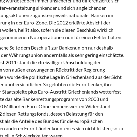
ng wurde jedoch immer unsicherer und differenzierte sich
terveranstaltung sinkender und sich angleichender
tungsaktionen zugunsten jeweils nationaler Banken im
rung in der Euro-Zone. Die 2012 erklärte Absicht der
wollen, heißt also, sofern sie diesen Beschluß wirklich
orgenommenen Notoperationen nun für einen Fehler halten.
tsche Seite dem Beschluß zur Bankenunion nur deshalb
 der Währungsunion andernfalls als sehr gering einschätzte.
bst 2011 stand die »freiwillige« Umschuldung der
em von außen erzwungenen Rücktritt der Regierung
wurde die politische Lage in Griechenland aus der Sicht
unübersichtlicher. So gelobten die Euro-Lenker, ihre
 Staatspleite plus Euro-Austritt Griechenlands wetterfest
erte das alte Bankenrettungsprogramm von 2008 und
480 Milliarden Euro. Ohne nennenswerten Widerstand
 diesen Rettungsfonds, dessen Belastung für den
st als die Anteile des Bundes für die europäischen
 anderen Euro-Länder konnten es sich nicht leisten, so zu
tuell in Schwierigkeiten waren.