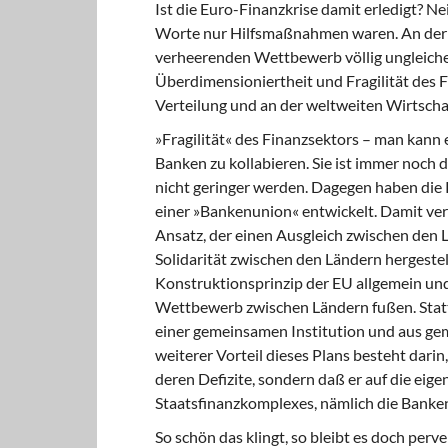
Ist die Euro-Finanzkrise damit erledigt? Ne
Worte nur Hilfsmaßnahmen waren. An der T
verheerenden Wettbewerb völlig ungleiche
Überdimensioniertheit und Fragilität des 
Verteilung und an der weltweiten Wirtscha
»Fragilität« des Finanzsektors – man kann e
Banken zu kollabieren. Sie ist immer noch 
nicht geringer werden. Dagegen haben die
einer »Bankenunion« entwickelt. Damit verf
Ansatz, der einen Ausgleich zwischen den L
Solidarität zwischen den Ländern hergeste
Konstruktionsprinzip der EU allgemein un
Wettbewerb zwischen Ländern fußen. Statt 
einer gemeinsamen Institu­tion und aus ge
weiterer Vorteil dieses Plans besteht darin
deren Defizite, sondern daß er auf die eige
Staatsfinanzkomplexes, nämlich die Banken,
So schön das klingt, so bleibt es doch per