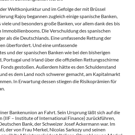
er Weltkonjunktur und im Gefolge der mit Brüssel
ierung Rajoy begannen zugleich einige spanische Banken,
 viele und besonders große Banken, vor allem dank des bis
n Immobilienbooms. Die Verschuldung des spanischen
ger als die Deutschlands. Eine umfassende Rettung der
zen überfordert. Und eine umfassende
tes und der spanischen Banken wie bei den bisherigen
 Portugal und Irland über die offiziellen Rettungsschirme
r Fonds gestoßen. Außerdem hätte es den Schuldenstand
 und es dem Land noch schwerer gemacht, am Kapitalmarkt
ommen. In Erwartung dessen stiegen die Risikoprämien für
an.
ner Bankenunion an Fahrt. Sein Ursprung läßt sich auf die
(IIF – Institute of International Finance) zurückführen,
 Deutschen Bank, der Schweizer Josef Ackermann war. Im
i, der von Frau Merkel, Nicolas Sarkozy und seinen