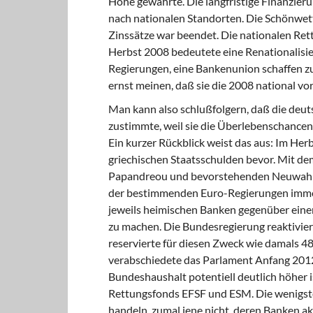
Höhe gewährte. Die langfristige Finanzieru
nach nationalen Standorten. Die Schönwet
Zinssätze war beendet. Die nationalen Ret
Herbst 2008 bedeutete eine Renationalisie
Regierungen, eine Bankenunion schaffen zu 
ernst meinen, daß sie die 2008 national v
Man kann also schlußfolgern, daß die deu
zustimmte, weil sie die Überlebenschancen
Ein kurzer Rückblick weist das aus: Im Her
griechischen Staatsschulden bevor. Mit d
Papandreou und bevorstehenden Neuwahlen 
der bestimmenden Euro-Regierungen immer 
jeweils heimischen Banken gegenüber einer
zu machen. Die Bundesregierung reaktivi
reservierte für diesen Zweck wie damals 
verabschiedete das Parlament Anfang 2012
Bundeshaushalt potentiell deutlich höher i
Rettungsfonds EFSF und ESM. Die wenigsten
handeln, zumal jene nicht, deren Banken ak