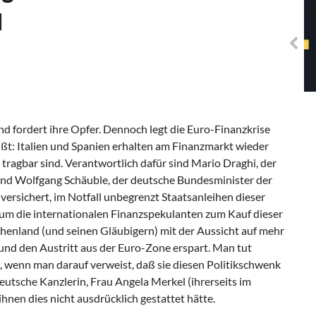
Solidarisches EUropa -
l
Mosaiklinke Perspektiven
d fordert ihre Opfer. Dennoch legt die Euro-Finanzkrise
ißt: Italien und Spanien erhalten am Finanzmarkt wieder
 tragbar sind. Verantwortlich dafür sind Mario Draghi, der
und Wolfgang Schäuble, der deutsche Bundesminister der
ersichert, im Notfall unbegrenzt Staatsanleihen dieser
um die internationalen Finanzspekulanten zum Kauf dieser
chenland (und seinen Gläubigern) mit der Aussicht auf mehr
nd den Austritt aus der Euro-Zone erspart. Man tut
, wenn man darauf verweist, daß sie diesen Politikschwenk
eutsche Kanzlerin, Frau Angela Merkel (ihrerseits im
hnen dies nicht ausdrücklich gestattet hätte.