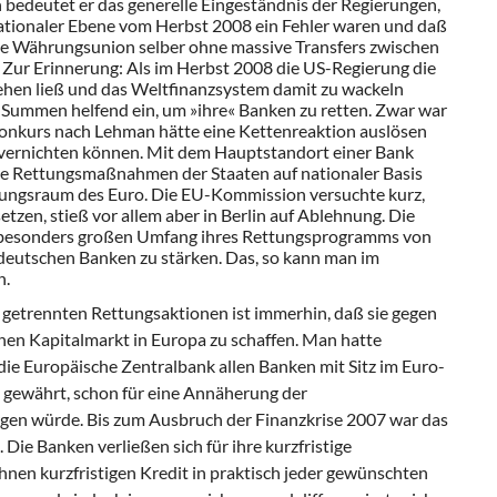
bedeutet er das generelle Eingeständnis der Regierungen,
ionaler Ebene vom Herbst 2008 ein Fehler waren und daß
ie Währungsunion selber ohne massive Transfers zwischen
 Zur Erinnerung: Als im Herbst 2008 die US-Regierung die
hen ließ und das Weltfinanzsystem damit zu wackeln
en Summen helfend ein, um »ihre« Banken zu retten. Zwar war
Konkurs nach Lehman hätte eine Kettenreaktion auslösen
e vernichten können. Mit dem Hauptstandort einer Bank
 die Rettungsmaßnahmen der Staaten auf nationaler Basis
ungsraum des Euro. Die EU-Kommission versuchte kurz,
zen, stieß vor allem aber in Berlin auf Ablehnung. Die
 besonders großen Umfang ihres Rettungsprogramms von
deutschen Banken zu stärken. Das, so kann man im
n.
getrennten Rettungsaktionen ist immerhin, daß sie gegen
ichen Kapitalmarkt in Europa zu schaffen. Man hatte
die Europäische Zentralbank allen Banken mit Sitz im Euro-
s gewährt, schon für eine Annäherung der
en würde. Bis zum Ausbruch der Finanzkrise 2007 war das
 Die Banken verließen sich für ihre kurzfristige
hnen kurzfristigen Kredit in praktisch jeder gewünschten