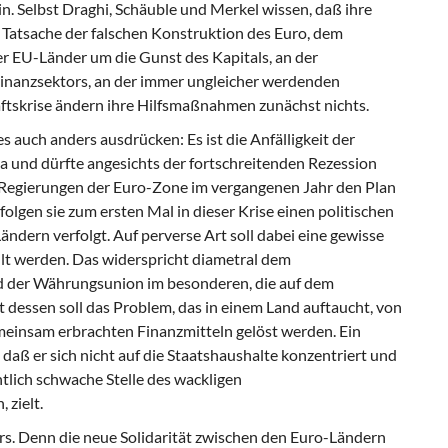
in. Selbst Draghi, Schäuble und Merkel wissen, daß ihre
atsache der falschen Konstruktion des Euro, dem
r EU-Länder um die Gunst des Kapitals, an der
Finanzsektors, an der immer ungleicher werdenden
ftskrise ändern ihre Hilfsmaßnahmen zunächst nichts.
s auch anders ausdrücken: Es ist die Anfälligkeit der
da und dürfte angesichts der fortschreitenden Rezession
 Regierungen der Euro-Zone im vergangenen Jahr den Plan
olgen sie zum ersten Mal in dieser Krise einen politischen
ändern verfolgt. Auf perverse Art soll dabei eine gewisse
llt werden. Das widerspricht diametral dem
d der Währungsunion im besonderen, die auf dem
dessen soll das Problem, das in einem Land auftaucht, von
meinsam erbrachten Finanzmitteln gelöst werden. Ein
, daß er sich nicht auf die Staatshaushalte konzentriert und
ntlich schwache Stelle des wackligen
 zielt.
vers. Denn die neue Solidarität zwischen den Euro-Ländern