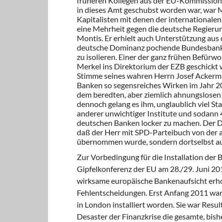
früheren Kollegen aus der EU-Kommission 
in dieses Amt geschubst worden war, war Mo
Kapitalisten mit denen der internationale
eine Mehrheit gegen die deutsche Regierung
Montis. Er erhielt auch Unterstützung aus 
deutsche Dominanz pochende Bundesbank 
zu isolieren. Einer der ganz frühen Befür
Merkel ins Direktorium der EZB geschickt 
Stimme seines wahren Herrn Josef Ackerma
Banken so segensreiches Wirken im Jahr 20
dem beredten, aber ziemlich ahnungslosen 
dennoch gelang es ihm, unglaublich viel S
anderer unwichtiger Institute und sodann 4
deutschen Banken locker zu machen. Der Da
daß der Herr mit SPD-Parteibuch von der 
übernommen wurde, sondern dortselbst au
Zur Vorbedingung für die Installation der
Gipfelkonferenz der EU am 28./29. Juni 20
wirksame europäische Bankenaufsicht erho
Fehlentscheidungen. Erst Anfang 2011 wa
in London installiert worden. Sie war Res
Desaster der Finanzkrise die gesamte, bish