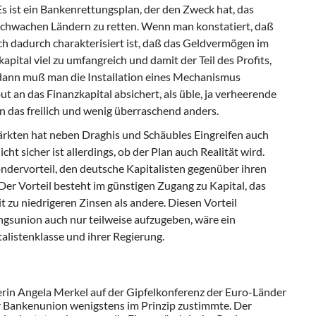
Es ist ein Bankenrettungsplan, der den Zweck hat, das
chwachen Ländern zu retten. Wenn man konstatiert, daß
ch dadurch charakterisiert ist, daß das Geldvermögen im
pital viel zu umfangreich und damit der Teil des Profits,
t, dann muß man die Installation eines Mechanismus
t an das Finanzkapital absichert, als üble, ja verheerende
n das freilich und wenig überraschend anders.
rkten hat neben Draghis und Schäubles Eingreifen auch
ht sicher ist allerdings, ob der Plan auch Realität wird.
Sondervorteil, den deutsche Kapitalisten gegenüber ihren
r Vorteil besteht im günstigen Zugang zu Kapital, das
t zu niedrigeren Zinsen als andere. Diesen Vorteil
sunion auch nur teilweise aufzugeben, wäre ein
alistenklasse und ihrer Regierung.
erin Angela Merkel auf der Gipfelkonferenz der Euro-Länder
r Bankenunion wenigstens im Prinzip zustimmte. Der