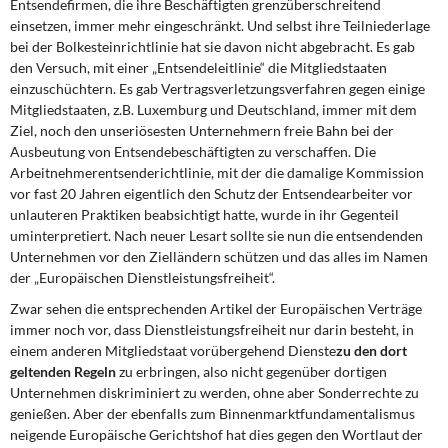
Entsendefirmen, die ihre Beschäftigten grenzüberschreitend
DIE LINKE
einsetzen, immer mehr eingeschränkt. Und selbst ihre Teilniederlage
bei der Bolkesteinrichtlinie hat sie davon nicht abgebracht. Es gab
Weitere Themen
den Versuch, mit einer „Entsendeleitlinie“ die Mitgliedstaaten
einzuschüchtern. Es gab Vertragsverletzungsverfahren gegen einige
Memo-Gruppe
Mitgliedstaaten, z.B. Luxemburg und Deutschland, immer mit dem
Ziel, noch den unseriösesten Unternehmern freie Bahn bei der
Institut Solidarische Moderne
Ausbeutung von Entsendebeschäftigten zu verschaffen. Die
Arbeitnehmerentsenderichtlinie, mit der die damalige Kommission
vor fast 20 Jahren eigentlich den Schutz der Entsendearbeiter vor
Rosa-Luxemburg-Stiftung
unlauteren Praktiken beabsichtigt hatte, wurde in ihr Gegenteil
uminterpretiert. Nach neuer Lesart sollte sie nun die entsendenden
Über mich
Unternehmen vor den Zielländern schützen und das alles im Namen
der „Europäischen Dienstleistungsfreiheit“.
Kontakt
Zwar sehen die entsprechenden Artikel der Europäischen Verträge
immer noch vor, dass Dienstleistungsfreiheit nur darin besteht, in
einem anderen Mitgliedstaat vorübergehend Dienste
zu den dort
geltenden Regeln
zu erbringen, also nicht gegenüber dortigen
Unternehmen diskriminiert zu werden, ohne aber Sonderrechte zu
genießen. Aber der ebenfalls zum Binnenmarktfundamentalismus
neigende Europäische Gerichtshof hat dies gegen den Wortlaut der