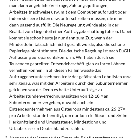
man dann angebliche Verträge, Zahlungsquittungen,
Arbeitszeitnachweise usw. mit dem Computer aufdruckt oder
indem sie leere Listen usw. unterschreiben müssen, die man
dann passend ausfüllt. Die Neuregelung würde also in der
Realität zum Gegenteil einer Auftraggeberhaftung führen. Dabei
kommt sie schon heute ja nur dann zum Zug, wenn der
Mindestlohn tatsächlich nicht gezahlt wurde, also die schöne
Papierlage nicht stimmte. Die deutsche Regelung ist nach EuGH-
Auffassung europarechtskonform. Wir haben durch sie
Tausenden geprellten Entsendebeschäftigten zu ihren Löhnen
verhelfen können. In all diesen Fällen wusste das
Auftraggeberunternehmen trotz der gefälschten Lohnlisten usw.
sehr genau, was mit den Arbeitern durch den Subunternehmer
getrieben wurde. Denn es hatte Unteraufträge zu
Arbeiterstundenverrechnungssätzen von 12-18 ¤ an
Subunternehmer vergeben, obwohl auch ein
Entsendeunternehmen aus Osteuropa mindestens ca. 26-27¤
pro Arbeiterstunde benötigt, um nur korrekt Steuer und SV im
Herkunftsland und Umsatzsteuer, Mindestlohn und
Urlaubskasse in Deutschland zu zahlen.
Aber auch der Versuch des Entwurfs, Briefkastenfirmen und