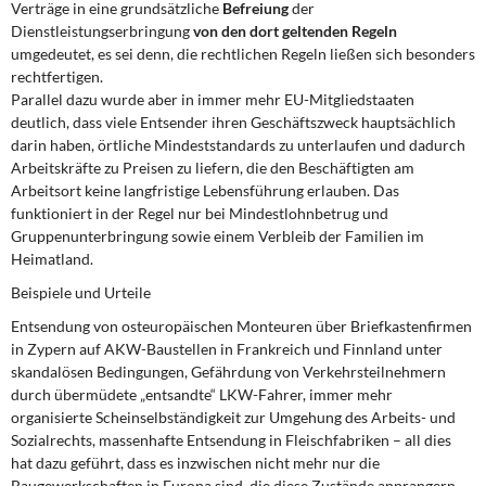
Verträge in eine grundsätzliche
Befreiung
der
Dienstleistungserbringung
von den dort geltenden Regeln
umgedeutet, es sei denn, die rechtlichen Regeln ließen sich besonders
rechtfertigen.
Parallel dazu wurde aber in immer mehr EU-Mitgliedstaaten
deutlich, dass viele Entsender ihren Geschäftszweck hauptsächlich
darin haben, örtliche Mindeststandards zu unterlaufen und dadurch
Arbeitskräfte zu Preisen zu liefern, die den Beschäftigten am
Arbeitsort keine langfristige Lebensführung erlauben. Das
funktioniert in der Regel nur bei Mindestlohnbetrug und
Gruppenunterbringung sowie einem Verbleib der Familien im
Heimatland.
Beispiele und Urteile
Entsendung von osteuropäischen Monteuren über Briefkastenfirmen
in Zypern auf AKW-Baustellen in Frankreich und Finnland unter
skandalösen Bedingungen, Gefährdung von Verkehrsteilnehmern
durch übermüdete „entsandte“ LKW-Fahrer, immer mehr
organisierte Scheinselbständigkeit zur Umgehung des Arbeits- und
Sozialrechts, massenhafte Entsendung in Fleischfabriken – all dies
hat dazu geführt, dass es inzwischen nicht mehr nur die
Baugewerkschaften in Europa sind, die diese Zustände anprangern.