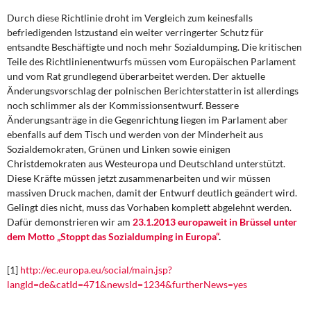
Durch diese Richtlinie droht im Vergleich zum keinesfalls
befriedigenden Istzustand ein weiter verringerter Schutz für
entsandte Beschäftigte und noch mehr Sozialdumping. Die kritischen
Teile des Richtlinienentwurfs müssen vom Europäischen Parlament
und vom Rat grundlegend überarbeitet werden. Der aktuelle
Änderungsvorschlag der polnischen Berichterstatterin ist allerdings
noch schlimmer als der Kommissionsentwurf. Bessere
Änderungsanträge in die Gegenrichtung liegen im Parlament aber
ebenfalls auf dem Tisch und werden von der Minderheit aus
Sozialdemokraten, Grünen und Linken sowie einigen
Christdemokraten aus Westeuropa und Deutschland unterstützt.
Diese Kräfte müssen jetzt zusammenarbeiten und wir müssen
massiven Druck machen, damit der Entwurf deutlich geändert wird.
Gelingt dies nicht, muss das Vorhaben komplett abgelehnt werden.
Dafür demonstrieren wir am
23.1.2013 europaweit in Brüssel unter
dem Motto „Stoppt das Sozialdumping in Europa“
.
[1]
http://ec.europa.eu/social/main.jsp?
langId=de&catId=471&newsId=1234&furtherNews=yes