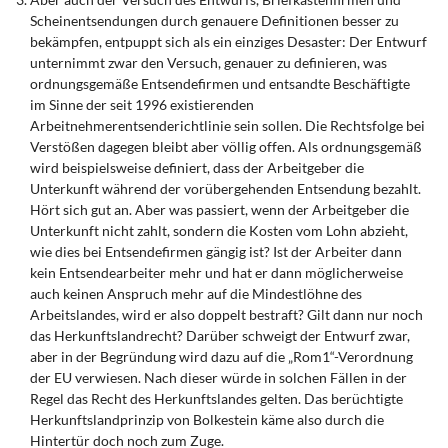
Scheinentsendungen durch genauere Definitionen besser zu
bekämpfen, entpuppt sich als ein einziges Desaster: Der Entwurf
unternimmt zwar den Versuch, genauer zu definieren, was
ordnungsgemäße Entsendefirmen und entsandte Beschäftigte
im Sinne der seit 1996 existierenden
Arbeitnehmerentsenderichtlinie sein sollen. Die Rechtsfolge bei
Verstößen dagegen bleibt aber völlig offen. Als ordnungsgemäß
wird beispielsweise definiert, dass der Arbeitgeber die
Unterkunft während der vorübergehenden Entsendung bezahlt.
Hört sich gut an. Aber was passiert, wenn der Arbeitgeber die
Unterkunft nicht zahlt, sondern die Kosten vom Lohn abzieht,
wie dies bei Entsendefirmen gängig ist? Ist der Arbeiter dann
kein Entsendearbeiter mehr und hat er dann möglicherweise
auch keinen Anspruch mehr auf die Mindestlöhne des
Arbeitslandes, wird er also doppelt bestraft? Gilt dann nur noch
das Herkunftslandrecht? Darüber schweigt der Entwurf zwar,
aber in der Begründung wird dazu auf die „Rom1“-Verordnung
der EU verwiesen. Nach dieser würde in solchen Fällen in der
Regel das Recht des Herkunftslandes gelten. Das berüchtigte
Herkunftslandprinzip von Bolkestein käme also durch die
Hintertür doch noch zum Zuge.