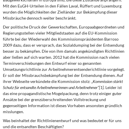
Mit den EuGH-Urteilen in den Fällen Laval, Rüffert und Luxemburg
wurden die Möglichkeiten der Zielländer zur Bekämpfung dieser
Missbräuche dennoch weiter beschränkt.
Der politische Druck der Gewerkschaften, Europaabgeordneten und
Regierungsstellen vieler Mitgliedstaaten auf die EU-Kommission
führte bei der Wiederwahl des Kommissionspräsidenten Barroso
2009 dazu, dass er versprach, das Sozialdumping bei der Entsendung
besser zu bekämpfen. Die von ihm damals angekündigten Richtlinien
aber ließen auf sich warten. 2012 hat die Kommission nach vielen
Terminverschiebungen den Entwurf einer so genannten
Umsetzungsrichtlinie zur Arbeitnehmerentsenderichtlinie vorgelegt.
Er soll der Missbrauchsbekämpfung bei der Entsendung dienen. Auf
ihrer Webseite verkündete die Kommission stolz: „
Kommission stärkt
Schutz für entsandte Arbeitnehmerinnen und Arbeitnehmer“[1]
.
Leider ist
das eine propagandistische Mogelpackung, denn trotz einiger guter
Ansätze bei der grenzüberschreitenden Vollstreckung und
gegenseitigen Information ist dieses Vorhaben ansonsten gründlich
misslungen.
Was beinhaltet der Richtlinienentwurf und was bedeutet er für uns
und die entsandten Beschäftigten?