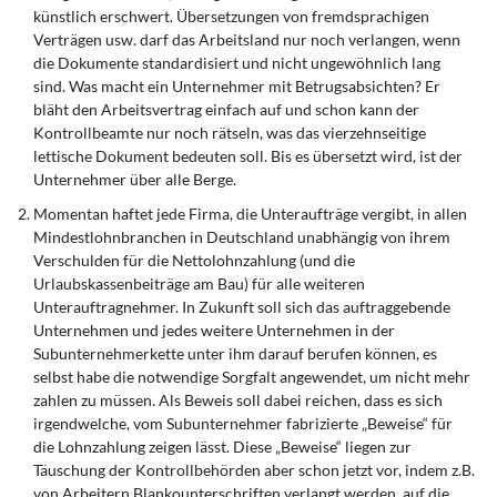
künstlich erschwert. Übersetzungen von fremdsprachigen
Verträgen usw. darf das Arbeitsland nur noch verlangen, wenn
die Dokumente standardisiert und nicht ungewöhnlich lang
sind. Was macht ein Unternehmer mit Betrugsabsichten? Er
bläht den Arbeitsvertrag einfach auf und schon kann der
Kontrollbeamte nur noch rätseln, was das vierzehnseitige
lettische Dokument bedeuten soll. Bis es übersetzt wird, ist der
Unternehmer über alle Berge.
Momentan haftet jede Firma, die Unteraufträge vergibt, in allen
Mindestlohnbranchen in Deutschland unabhängig von ihrem
Verschulden für die Nettolohnzahlung (und die
Urlaubskassenbeiträge am Bau) für alle weiteren
Unterauftragnehmer. In Zukunft soll sich das auftraggebende
Unternehmen und jedes weitere Unternehmen in der
Subunternehmerkette unter ihm darauf berufen können, es
selbst habe die notwendige Sorgfalt angewendet, um nicht mehr
zahlen zu müssen. Als Beweis soll dabei reichen, dass es sich
irgendwelche, vom Subunternehmer fabrizierte „Beweise“ für
die Lohnzahlung zeigen lässt. Diese „Beweise“ liegen zur
Täuschung der Kontrollbehörden aber schon jetzt vor, indem z.B.
von Arbeitern Blankounterschriften verlangt werden, auf die