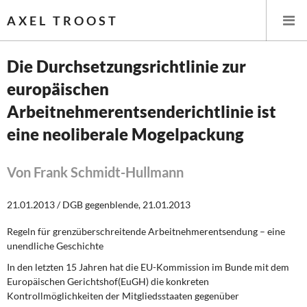
AXEL TROOST
Die Durchsetzungsrichtlinie zur
europäischen
Startseite
Arbeitnehmerentsenderichtlinie ist
Themen
eine neoliberale Mogelpackung
Leitlinien linker Wirtschafts- und Finanzpolitik
Von Frank Schmidt-Hullmann
Wirtschaftspolitik
21.01.2013 / DGB gegenblende, 21.01.2013
Steuer- und Finanzpolitik
Regeln für grenzüberschreitende Arbeitnehmerentsendung – eine
unendliche Geschichte
Öffentliche Infrastruktur und Daseinsvorsorge
In den letzten 15 Jahren hat die EU-Kommission im Bunde mit dem
Europäischen Gerichtshof(EuGH) die konkreten
Eurokrise und Griechenland
Kontrollmöglichkeiten der Mitgliedsstaaten gegenüber