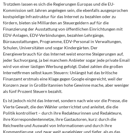
Trotzdem lassen es sich die Regierungen Europas und die EU-
Kommission seit Jahren angelegen sein, die ebenfalls ausgesprochen
kostspielige Infrastruktur für das Internet zu bezahlen oder zu
fördern, bieten sie Milliarden an Steuergeldern auf für die
Finanzierung der Ausstattung von öffentlichen Einrichtungen mit
EDV-Anlagen, EDV-Verbindungen, bezahlen Lehrgänge,
Büroausstattungen, Programme, EDV-Personal in Verwaltungen,
Schulen, Universitäten und sogar Kindergärten. Der
Energieverbrauch für das Internet weist enorme Steigerungen auf,
jeder Suchvorgang, ja bei manchem Anbieter sogar jede private Email
wird von einer lästigen Werbung gefolgt. Dabei zahlen die großen
Internetfirmen selbst kaum Steuern: Unlängst hat das britische
Finanzamt erstmals eine Klage gegen Google eingereicht, weil der
Konzern zwar in Großbritannien hohe Gewinne mache, aber weniger
als fünf Prozent Steuern bezahlt.
Es ist jedoch nicht das Internet, sondern nach wie vor die Presse, die
Vierte Gewalt, die den Wähler unterrichtet und anleitet, die die
Politik kontrolliert – durch ihre Redakteurinnen und Redakteure,
ihre Korrespondentennetze, ihre Gastautoren, kurz: durch die
Reichweite und Auswahl von Informationen und durch ihre
Kommentierung, und zwar weit ausgiebiger und tiefer, als es das