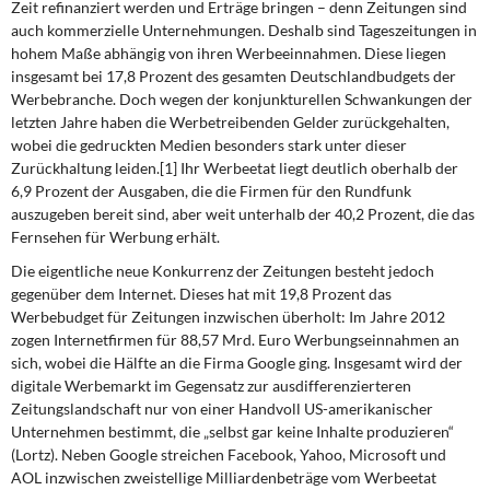
Zeit refinanziert werden und Erträge bringen – denn Zeitungen sind
DIE LINKE
auch kommerzielle Unternehmungen. Deshalb sind Tageszeitungen in
hohem Maße abhängig von ihren Werbeeinnahmen. Diese liegen
Weitere Themen
insgesamt bei 17,8 Prozent des gesamten Deutschlandbudgets der
Werbebranche. Doch wegen der konjunkturellen Schwankungen der
Memo-Gruppe
letzten Jahre haben die Werbetreibenden Gelder zurückgehalten,
wobei die gedruckten Medien besonders stark unter dieser
Institut Solidarische Moderne
Zurückhaltung leiden.[1] Ihr Werbeetat liegt deutlich oberhalb der
6,9 Prozent der Ausgaben, die die Firmen für den Rundfunk
auszugeben bereit sind, aber weit unterhalb der 40,2 Prozent, die das
Rosa-Luxemburg-Stiftung
Fernsehen für Werbung erhält.
Die eigentliche neue Konkurrenz der Zeitungen besteht jedoch
Über mich
gegenüber dem Internet. Dieses hat mit 19,8 Prozent das
Werbebudget für Zeitungen inzwischen überholt: Im Jahre 2012
Kontakt
zogen Internetfirmen für 88,57 Mrd. Euro Werbungseinnahmen an
sich, wobei die Hälfte an die Firma Google ging. Insgesamt wird der
digitale Werbemarkt im Gegensatz zur ausdifferenzierteren
Zeitungslandschaft nur von einer Handvoll US-amerikanischer
Unternehmen bestimmt, die „selbst gar keine Inhalte produzieren“
(Lortz). Neben Google streichen Facebook, Yahoo, Microsoft und
AOL inzwischen zweistellige Milliardenbeträge vom Werbeetat