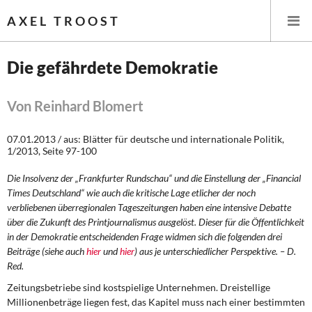
AXEL TROOST
Die gefährdete Demokratie
Startseite
Von Reinhard Blomert
Themen
07.01.2013 / aus: Blätter für deutsche und internationale Politik,
1/2013, Seite 97-100
Leitlinien linker Wirtschafts- und Finanzpolitik
Die Insolvenz der „Frankfurter Rundschau“ und die Einstellung der „Financial
Wirtschaftspolitik
Times Deutschland“ wie auch die kritische Lage etlicher der noch
verbliebenen überregionalen Tageszeitungen haben eine intensive Debatte
über die Zukunft des Printjournalismus ausgelöst. Dieser für die Öffentlichkeit
Steuer- und Finanzpolitik
in der Demokratie entscheidenden Frage widmen sich die folgenden drei
Beiträge (siehe auch
hier
und
hier
)
aus je unterschiedlicher Perspektive. – D.
Öffentliche Infrastruktur und Daseinsvorsorge
Red.
Zeitungsbetriebe sind kostspielige Unternehmen. Dreistellige
Eurokrise und Griechenland
Millionenbeträge liegen fest, das Kapitel muss nach einer bestimmten