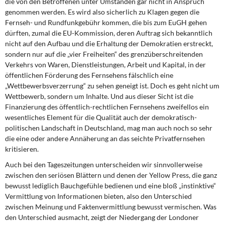
die von den Betroffenen unter Umständen gar nicht in Anspruch
genommen werden. Es wird also sicherlich zu Klagen gegen die
Fernseh- und Rundfunkgebühr kommen, die bis zum EuGH gehen
dürften, zumal die EU-Kommission, deren Auftrag sich bekanntlich
nicht auf den Aufbau und die Erhaltung der Demokratien erstreckt,
sondern nur auf die „vier Freiheiten“ des grenzüberschreitenden
Verkehrs von Waren, Dienstleistungen, Arbeit und Kapital, in der
öffentlichen Förderung des Fernsehens fälschlich eine
„Wettbewerbsverzerrung“ zu sehen geneigt ist. Doch es geht nicht um
Wettbewerb, sondern um Inhalte. Und aus dieser Sicht ist die
Finanzierung des öffentlich-rechtlichen Fernsehens zweifellos ein
wesentliches Element für die Qualität auch der demokratisch-
politischen Landschaft in Deutschland, mag man auch noch so sehr
die eine oder andere Annäherung an das seichte Privatfernsehen
kritisieren.
Auch bei den Tageszeitungen unterscheiden wir sinnvollerweise
zwischen den seriösen Blättern und denen der
Yellow Press
, die ganz
bewusst lediglich Bauchgefühle bedienen und eine bloß „instinktive“
Vermittlung von Informationen bieten, also den Unterschied
zwischen Meinung und Faktenvermittlung bewusst vermischen. Was
den Unterschied ausmacht, zeigt der Niedergang der Londoner