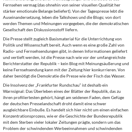
Fernsehen vermag (das ohnehin von seiner visuellen Qualität her
stärker emotionale Belange beliefert). Von der Tagespresse lebt die
Auseinandersetzung, leben die Talkshows und die Blogs; von dort
werden Themen und Meinungen vorgegeben, die der demokratischen
Gesellschaft den Diskussionsstoff liefern.
Die Presse stellt zugleich Basismaterial für die Unterrichtung von
Politik und Wissenschaft bereit. Auch wenn es eine große Zahl von
Radio- und Fernsehsendungen gibt, in denen Informationen geliefert
und vertieft werden, ist die Presse nach wie vor der umfangreichste
Berichterstatter der Republik – kein Blog mit Meinungsäußerung und
keine Fernsehsendung kann mit der Zeitung hier konkurrieren. Von
daher benötigt die Demokratie die Presse wie der Fisch das Wasser.
Die Insolvenz der „Frankfurter Rundschau“ ist deshalb ein
Warnsignal: Das Überleben eines der Blätter der Republik, das zu
ihren profiliertesten gehört, hängt am seidenen Faden, dem Gefüge
der deutschen Presselandschaft droht damit eine schwer
ausgleichbare Einbuße. Es handelt sich hier nicht um einen einfachen
Konzentrationsprozess, wie er die Geschichte der Bundesrepublik
mit dem Sterben vieler lokaler Zeitungen prägte, sondern um das
Problem der schwindenden Werbeeinnahmen und schwindenden