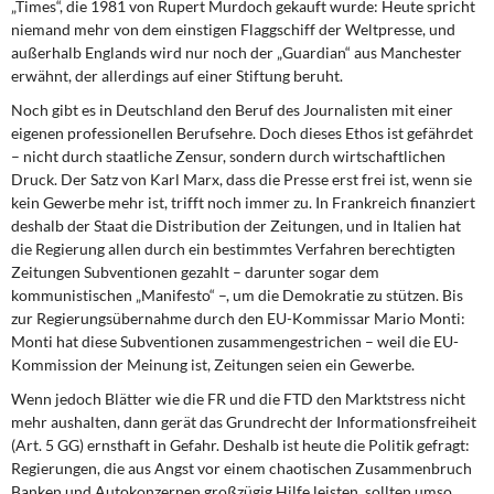
„Times“, die 1981 von Rupert Murdoch gekauft wurde: Heute spricht
niemand mehr von dem einstigen Flaggschiff der Weltpresse, und
außerhalb Englands wird nur noch der „Guardian“ aus Manchester
erwähnt, der allerdings auf einer Stiftung beruht.
Noch gibt es in Deutschland den Beruf des Journalisten mit einer
eigenen professionellen Berufsehre. Doch dieses Ethos ist gefährdet
– nicht durch staatliche Zensur, sondern durch wirtschaftlichen
Druck. Der Satz von Karl Marx, dass die Presse erst frei ist, wenn sie
kein Gewerbe mehr ist, trifft noch immer zu. In Frankreich finanziert
deshalb der Staat die Distribution der Zeitungen, und in Italien hat
die Regierung allen durch ein bestimmtes Verfahren berechtigten
Zeitungen Subventionen gezahlt – darunter sogar dem
kommunistischen „Manifesto“ –, um die Demokratie zu stützen. Bis
zur Regierungsübernahme durch den EU-Kommissar Mario Monti:
Monti hat diese Subventionen zusammengestrichen – weil die EU-
Kommission der Meinung ist, Zeitungen seien ein Gewerbe.
Wenn jedoch Blätter wie die FR und die FTD den Marktstress nicht
mehr aushalten, dann gerät das Grundrecht der Informationsfreiheit
(Art. 5 GG) ernsthaft in Gefahr. Deshalb ist heute die Politik gefragt:
Regierungen, die aus Angst vor einem chaotischen Zusammenbruch
Banken und Autokonzernen großzügig Hilfe leisten, sollten umso