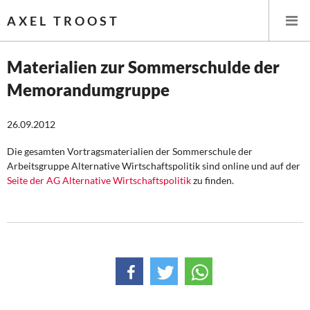
AXEL TROOST
Materialien zur Sommerschulde der
Memorandumgruppe
Startseite
26.09.2012
Themen
Die gesamten Vortragsmaterialien der Sommerschule der
Leitlinien linker Wirtschafts- und Finanzpolitik
Arbeitsgruppe Alternative Wirtschaftspolitik sind online und auf der
Seite der AG Alternative Wirtschaftspolitik
zu finden.
Wirtschaftspolitik
Steuer- und Finanzpolitik
Öffentliche Infrastruktur und Daseinsvorsorge
Eurokrise und Griechenland