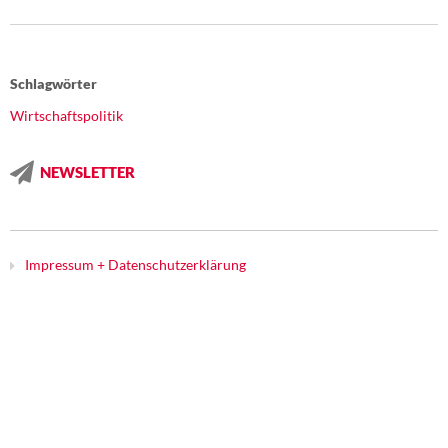
DIE LINKE
Weitere Themen
Schlagwörter
Memo-Gruppe
Wirtschaftspolitik
Institut Solidarische Moderne
NEWSLETTER
Rosa-Luxemburg-Stiftung
Über mich
Impressum + Datenschutzerklärung
Kontakt