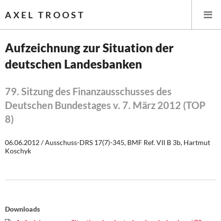
AXEL TROOST
Aufzeichnung zur Situation der
deutschen Landesbanken
Startseite
Themen
79. Sitzung des Finanzausschusses des
Deutschen Bundestages v. 7. März 2012 (TOP
Leitlinien linker Wirtschafts- und Finanzpolitik
8)
Wirtschaftspolitik
06.06.2012 / Ausschuss-DRS 17(7)-345, BMF Ref. VII B 3b, Hartmut
Koschyk
Steuer- und Finanzpolitik
Öffentliche Infrastruktur und Daseinsvorsorge
Eurokrise und Griechenland
Downloads