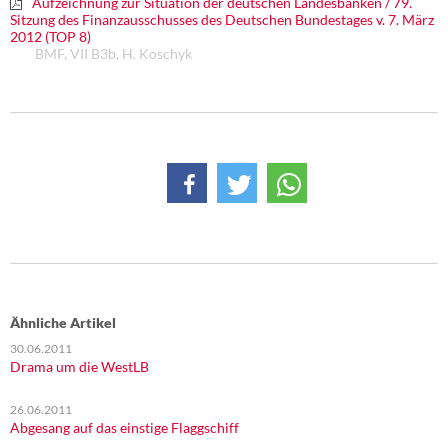
Aufzeichnung zur Situation der deutschen Landesbanken / 79.
DIE LINKE
Sitzung des Finanzausschusses des Deutschen Bundestages v. 7. März
2012 (TOP 8)
BMF, VII B3b, H. Koschyk
Weitere Themen
Memo-Gruppe
Institut Solidarische Moderne
Rosa-Luxemburg-Stiftung
Über mich
Kontakt
Ähnliche Artikel
30.06.2011
Drama um die WestLB
26.06.2011
Abgesang auf das einstige Flaggschiff