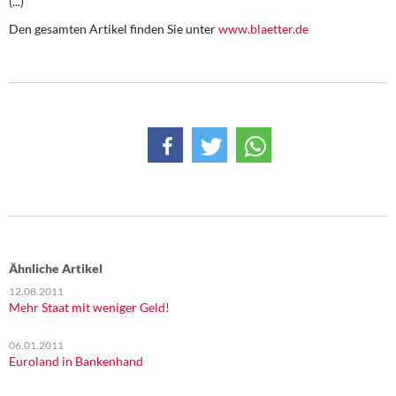
(...)
DIE LINKE
Den gesamten Artikel finden Sie unter
www.blaetter.de
Weitere Themen
Memo-Gruppe
Institut Solidarische Moderne
Rosa-Luxemburg-Stiftung
Über mich
Kontakt
Ähnliche Artikel
12.08.2011
Mehr Staat mit weniger Geld!
06.01.2011
Euroland in Bankenhand