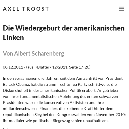
AXEL TROOST
Die Wiedergeburt der amerikanischen
Linken
Startseite
Themen
Von Albert Scharenberg
Leitlinien linker Wirtschafts- und Finanzpolitik
08.12.2011 / (aus: »Blätter« 12/2011, Seite 17-20)
In den vergangenen drei Jahren, seit dem Amtsantritt von Präsident
Wirtschaftspolitik
Barack Obama, hat die stramm rechte
Tea Party
schrittweise die
Diskurshoheit in der amerikanischen Politik erobert. Angetrieben
Steuer- und Finanzpolitik
von ihrer fundamentalistischen Ablehnung des ersten schwarzen
Präsidenten waren die konservativen Aktivisten und ihre
Öffentliche Infrastruktur und Daseinsvorsorge
milliardenschweren Financiers die treibende Kraft hinter dem
republikanischen Sieg bei den Kongresswahlen vom November 2010;
Eurokrise und Griechenland
ihr medialer wie politischer Siegeszug schien unaufhaltsam.