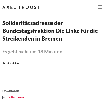
AXEL TROOST
Solidaritätsadresse der
Bundestagsfraktion Die Linke für die
Startseite
Streikenden in Bremen
Themen
Es geht nicht um 18 Minuten
Memo-Gruppe
16.03.2006
Institut Solidarische Moderne
Rosa-Luxemburg-Stiftung
Über mich
Downloads
Soliadresse
Kontakt