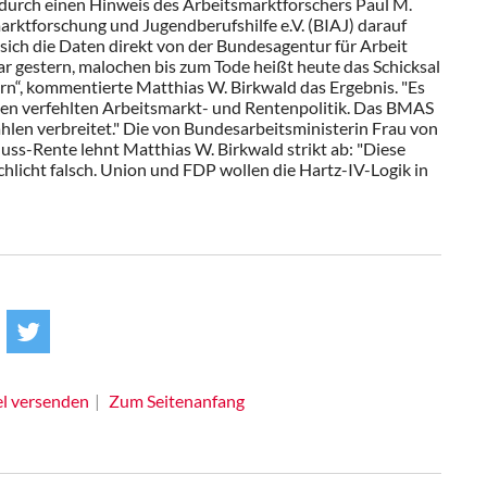
durch einen Hinweis des Arbeitsmarktforschers Paul M.
arktforschung und Jugendberufshilfe e.V. (BIAJ) darauf
ich die Daten direkt von der Bundesagentur für Arbeit
 gestern, malochen bis zum Tode heißt heute das Schicksal
“, kommentierte Matthias W. Birkwald das Ergebnis. "Es
men verfehlten Arbeitsmarkt- und Rentenpolitik. Das BMAS
hlen verbreitet." Die von Bundesarbeitsministerin Frau von
uss-Rente lehnt Matthias W. Birkwald strikt ab: "Diese
schlicht falsch. Union und FDP wollen die Hartz-IV-Logik in
el versenden
Zum Seitenanfang