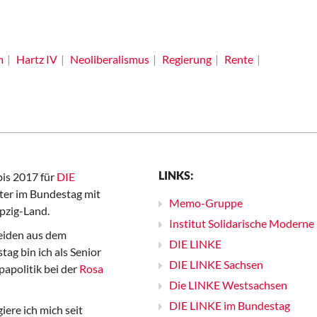
m
Hartz IV
Neoliberalismus
Regierung
Rente
LINKS:
bis 2017 für
DIE
er im Bundestag mit
Memo-Gruppe
pzig-Land.
Institut Solidarische Moderne
iden aus dem
DIE LINKE
ag bin ich als Senior
DIE LINKE Sachsen
papolitik bei der
Rosa
Die LINKE Westsachsen
DIE LINKE im Bundestag
iere ich mich seit