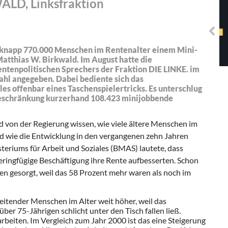
D, Linksfraktion
Solidarisches EUropa -
Mosaiklinke Perspektiven
 knapp 770.000 Menschen im Rentenalter einem Mini-
atthias W. Birkwald. Im August hatte die
entenpolitischen Sprechers der Fraktion DIE LINKE. im
ahl angegeben. Dabei bediente sich das
es offenbar eines Taschenspielertricks. Es unterschlug
beschränkung kurzerhand 108.423 minijobbende
 von der Regierung wissen, wie viele ältere Menschen im
 wie die Entwicklung in den vergangenen zehn Jahren
teriums für Arbeit und Soziales (BMAS) lautete, dass
eringfügige Beschäftigung ihre Rente aufbesserten. Schon
len gesorgt, weil das 58 Prozent mehr waren als noch im
rbeitender Menschen im Alter weit höher, weil das
er 75-Jährigen schlicht unter den Tisch fallen ließ.
beiten. Im Vergleich zum Jahr 2000 ist das eine Steigerung