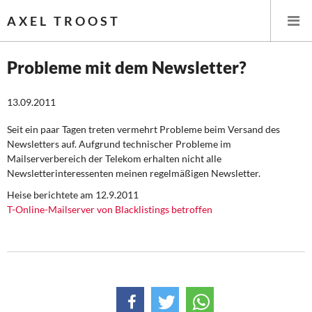
AXEL TROOST
Probleme mit dem Newsletter?
Startseite
13.09.2011
Themen
Seit ein paar Tagen treten vermehrt Probleme beim Versand des
Newsletters auf. Aufgrund technischer Probleme im
Mailserverbereich der Telekom erhalten nicht alle
Leitlinien linker Wirtschafts- und Finanzpolitik
Newsletterinteressenten meinen regelmäßigen Newsletter.
Wirtschaftspolitik
Heise berichtete am 12.9.2011
T-Online-Mailserver von Blacklistings betroffen
Steuer- und Finanzpolitik
Öffentliche Infrastruktur und Daseinsvorsorge
Eurokrise und Griechenland