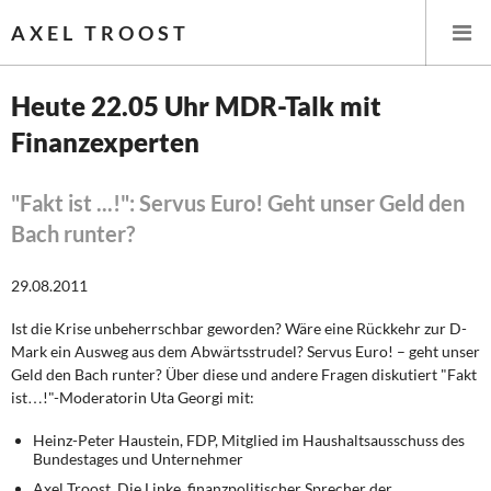
AXEL TROOST
Heute 22.05 Uhr MDR-Talk mit
Finanzexperten
Startseite
Themen
"Fakt ist ...!": Servus Euro! Geht unser Geld den
Bach runter?
Leitlinien linker Wirtschafts- und Finanzpolitik
29.08.2011
Wirtschaftspolitik
Ist die Krise unbeherrschbar geworden? Wäre eine Rückkehr zur D-
Mark ein Ausweg aus dem Abwärtsstrudel? Servus Euro! – geht unser
Steuer- und Finanzpolitik
Geld den Bach runter? Über diese und andere Fragen diskutiert "Fakt
ist…!"-Moderatorin Uta Georgi mit:
Öffentliche Infrastruktur und Daseinsvorsorge
Heinz-Peter Haustein, FDP, Mitglied im Haushaltsausschuss des
Eurokrise und Griechenland
Bundestages und Unternehmer
Axel Troost, Die Linke, finanzpolitischer Sprecher der