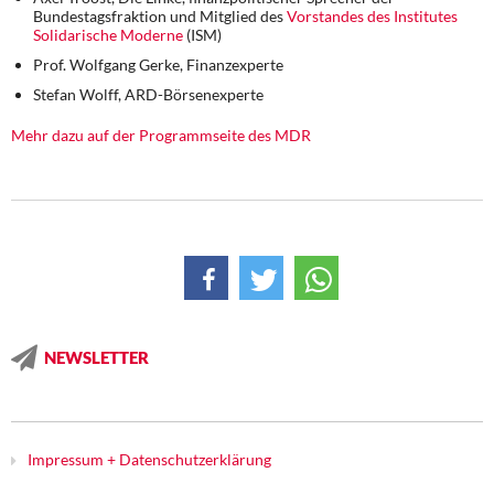
DIE LINKE
Bundestagsfraktion und Mitglied des
Vorstandes des Institutes
Solidarische Moderne
(ISM)
Weitere Themen
Prof. Wolfgang Gerke, Finanzexperte
Stefan Wolff, ARD-Börsenexperte
Memo-Gruppe
Mehr dazu auf der Programmseite des MDR
Institut Solidarische Moderne
Rosa-Luxemburg-Stiftung
Über mich
Kontakt
NEWSLETTER
Impressum + Datenschutzerklärung