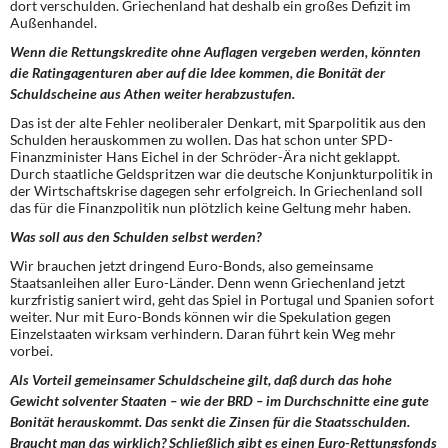
dort verschulden. Griechenland hat deshalb ein großes Defizit im
Außenhandel.
Wenn die Rettungskredite ohne Auflagen vergeben werden, könnten
die Ratingagenturen aber auf die Idee kommen, die Bonität der
Schuldscheine aus Athen weiter herabzustufen.
Das ist der alte Fehler neoliberaler Denkart, mit Sparpolitik aus den
Schulden herauskommen zu wollen. Das hat schon unter SPD-
Finanzminister Hans Eichel in der Schröder-Ära nicht geklappt.
Durch staatliche Geldspritzen war die deutsche Konjunkturpolitik in
der Wirtschaftskrise dagegen sehr erfolgreich. In Griechenland soll
das für die Finanzpolitik nun plötzlich keine Geltung mehr haben.
Was soll aus den Schulden selbst werden?
Wir brauchen jetzt dringend Euro-Bonds, also gemeinsame
Staatsanleihen aller Euro-Länder. Denn wenn Griechenland jetzt
kurzfristig saniert wird, geht das Spiel in Portugal und Spanien sofort
weiter. Nur mit Euro-Bonds können wir die Spekulation gegen
Einzelstaaten wirksam verhindern. Daran führt kein Weg mehr
vorbei.
Als Vorteil gemeinsamer Schuldscheine gilt, daß durch das hohe
Gewicht solventer Staaten – wie der BRD – im Durchschnitte eine gute
Bonität herauskommt. Das senkt die Zinsen für die Staatsschulden.
Braucht man das wirklich? Schließlich gibt es einen Euro-Rettungsfonds