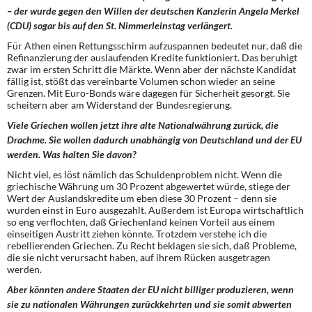
– der wurde gegen den Willen der deutschen Kanzlerin Angela Merkel
(CDU) sogar bis auf den St. Nimmerleinstag verlängert.
Für Athen einen Rettungsschirm aufzuspannen bedeutet nur, daß die
Refinanzierung der auslaufenden Kredite funktioniert. Das beruhigt
zwar im ersten Schritt die Märkte. Wenn aber der nächste Kandidat
fällig ist, stößt das vereinbarte Volumen schon wieder an seine
Grenzen. Mit Euro-Bonds wäre dagegen für Sicherheit gesorgt. Sie
scheitern aber am Widerstand der Bundesregierung.
Viele Griechen wollen jetzt ihre alte Nationalwährung zurück, die
Drachme. Sie wollen dadurch unabhängig von Deutschland und der EU
werden. Was halten Sie davon?
Nicht viel, es löst nämlich das Schuldenproblem nicht. Wenn die
griechische Währung um 30 Prozent abgewertet würde, stiege der
Wert der Auslandskredite um eben diese 30 Prozent – denn sie
wurden einst in Euro ausgezahlt. Außerdem ist Europa wirtschaftlich
so eng verflochten, daß Griechenland keinen Vorteil aus einem
einseitigen Austritt ziehen könnte. Trotzdem verstehe ich die
rebellierenden Griechen. Zu Recht beklagen sie sich, daß Probleme,
die sie nicht verursacht haben, auf ihrem Rücken ausgetragen
werden.
Aber könnten andere Staaten der EU nicht billiger produzieren, wenn
sie zu nationalen Währungen zurückkehrten und sie somit abwerten