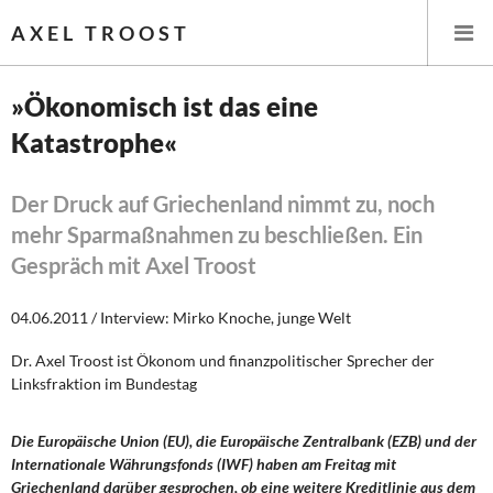
AXEL TROOST
»Ökonomisch ist das eine
Katastrophe«
Startseite
Themen
Der Druck auf Griechenland nimmt zu, noch
mehr Sparmaßnahmen zu beschließen. Ein
Leitlinien linker Wirtschafts- und Finanzpolitik
Gespräch mit Axel Troost
Wirtschaftspolitik
04.06.2011 / Interview: Mirko Knoche, junge Welt
Steuer- und Finanzpolitik
Dr. Axel Troost ist Ökonom und finanzpolitischer Sprecher der
Linksfraktion im Bundestag
Öffentliche Infrastruktur und Daseinsvorsorge
Die Europäische Union (EU), die Europäische Zentralbank (EZB) und der
Eurokrise und Griechenland
Internationale Währungsfonds (IWF) haben am Freitag mit
Griechenland darüber gesprochen, ob eine weitere Kreditlinie aus dem