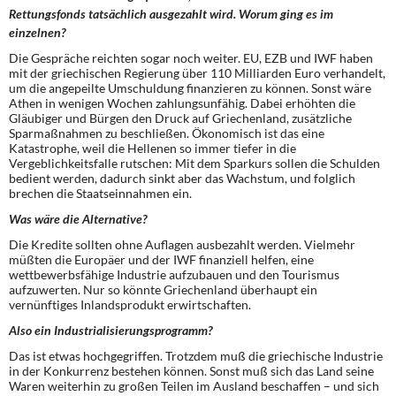
DIE LINKE
Rettungsfonds tatsächlich ausgezahlt wird. Worum ging es im
einzelnen?
Weitere Themen
Die Gespräche reichten sogar noch weiter. EU, EZB und IWF haben
mit der griechischen Regierung über 110 Milliarden Euro verhandelt,
um die angepeilte Umschuldung finanzieren zu können. Sonst wäre
Memo-Gruppe
Athen in wenigen Wochen zahlungsunfähig. Dabei erhöhten die
Gläubiger und Bürgen den Druck auf Griechenland, zusätzliche
Sparmaßnahmen zu beschließen. Ökonomisch ist das eine
Institut Solidarische Moderne
Katastrophe, weil die Hellenen so immer tiefer in die
Vergeblichkeitsfalle rutschen: Mit dem Sparkurs sollen die Schulden
Rosa-Luxemburg-Stiftung
bedient werden, dadurch sinkt aber das Wachstum, und folglich
brechen die Staatseinnahmen ein.
Was wäre die Alternative?
Über mich
Die Kredite sollten ohne Auflagen ausbezahlt werden. Vielmehr
müßten die Europäer und der IWF finanziell helfen, eine
Kontakt
wettbewerbsfähige Industrie aufzubauen und den Tourismus
aufzuwerten. Nur so könnte Griechenland überhaupt ein
vernünftiges Inlandsprodukt erwirtschaften.
Also ein Industrialisierungsprogramm?
Das ist etwas hochgegriffen. Trotzdem muß die griechische Industrie
in der Konkurrenz bestehen können. Sonst muß sich das Land seine
Waren weiterhin zu großen Teilen im Ausland beschaffen – und sich