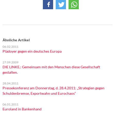
DIE LINKE
Weitere Themen
Memo-Gruppe
Institut Solidarische Moderne
Ähnliche Artikel
06.02.2011
Plädoyer gegen ein deutsches Europa
Rosa-Luxemburg-Stiftung
27.09.2009
Über mich
DIE LINKE.: Gemeinsam mit den Menschen diese Gesellschaft
gestalten.
Kontakt
28.04.2011
Pressekonferenz am Donnerstag, d. 28.4.2011: „Strategien gegen
Schuldenbremse, Exportwahn und Eurochaos“
06.01.2011
Euroland in Bankenhand