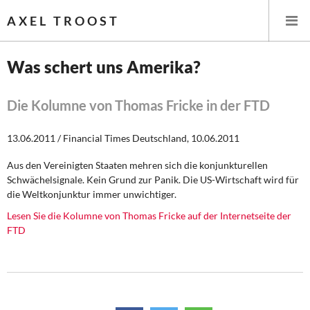
AXEL TROOST
Was schert uns Amerika?
Startseite
Die Kolumne von Thomas Fricke in der FTD
Themen
13.06.2011 / Financial Times Deutschland, 10.06.2011
Leitlinien linker Wirtschafts- und Finanzpolitik
Aus den Vereinigten Staaten mehren sich die konjunkturellen
Schwächelsignale. Kein Grund zur Panik. Die US-Wirtschaft wird für
Wirtschaftspolitik
die Weltkonjunktur immer unwichtiger.
Lesen Sie die Kolumne von Thomas Fricke auf der Internetseite der
Steuer- und Finanzpolitik
FTD
Öffentliche Infrastruktur und Daseinsvorsorge
Eurokrise und Griechenland