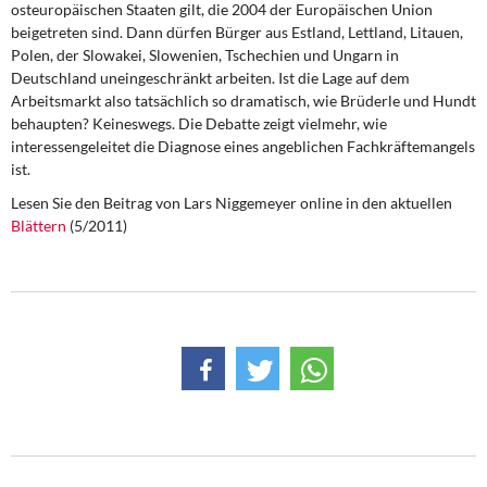
osteuropäischen Staaten gilt, die 2004 der Europäischen Union
DIE LINKE
beigetreten sind. Dann dürfen Bürger aus Estland, Lettland, Litauen,
Polen, der Slowakei, Slowenien, Tschechien und Ungarn in
Weitere Themen
Deutschland uneingeschränkt arbeiten. Ist die Lage auf dem
Arbeitsmarkt also tatsächlich so dramatisch, wie Brüderle und Hundt
Memo-Gruppe
behaupten? Keineswegs. Die Debatte zeigt vielmehr, wie
interessengeleitet die Diagnose eines angeblichen Fachkräftemangels
Institut Solidarische Moderne
ist.
Lesen Sie den Beitrag von Lars Niggemeyer online in den aktuellen
Rosa-Luxemburg-Stiftung
Blättern
(5/2011)
Über mich
Kontakt