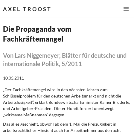
AXEL TROOST
Die Propaganda vom
Fachkräftemangel
Startseite
Themen
Von Lars Niggemeyer, Blätter für deutsche und
internationale Politik, 5/2011
Leitlinien linker Wirtschafts- und Finanzpolitik
10.05.2011
Wirtschaftspolitik
„Der Fachkräftemangel wird in den nächsten Jahren zum
Schlüsselproblem für den deutschen Arbeitsmarkt und nicht die
Steuer- und Finanzpolitik
Arbeitslosigkeit“, erklärt Bundeswirtschaftsminister Rainer Brüderle,
und Arbeitgeber-Präsident Dieter Hundt fordert unentwegt
Öffentliche Infrastruktur und Daseinsvorsorge
„wirksame Maßnahmen“ dagegen.
Eurokrise und Griechenland
Das alles geschieht, obwohl ab dem 1. Mai die Freizügigkeit in
arbeitsrechtlicher Hinsicht auch für Arbeitnehmer aus den acht