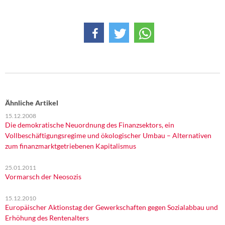
DIE LINKE
Weitere Themen
Memo-Gruppe
Institut Solidarische Moderne
Rosa-Luxemburg-Stiftung
Ähnliche Artikel
15.12.2008
Die demokratische Neuordnung des Finanzsektors, ein
Über mich
Vollbeschäftigungsregime und ökologischer Umbau – Alternativen
zum finanzmarktgetriebenen Kapitalismus
Kontakt
25.01.2011
Vormarsch der Neosozis
15.12.2010
Europäischer Aktionstag der Gewerkschaften gegen Sozialabbau und
Erhöhung des Rentenalters