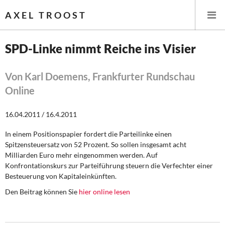
AXEL TROOST
SPD-Linke nimmt Reiche ins Visier
Startseite
Von Karl Doemens, Frankfurter Rundschau
Online
Themen
16.04.2011 / 16.4.2011
Leitlinien linker Wirtschafts- und Finanzpolitik
In einem Positionspapier fordert die Parteilinke einen
Wirtschaftspolitik
Spitzensteuersatz von 52 Prozent. So sollen insgesamt acht
Milliarden Euro mehr eingenommen werden. Auf
Steuer- und Finanzpolitik
Konfrontationskurs zur Parteiführung steuern die Verfechter einer
Besteuerung von Kapitaleinkünften.
Öffentliche Infrastruktur und Daseinsvorsorge
Den Beitrag können Sie
hier online lesen
Eurokrise und Griechenland