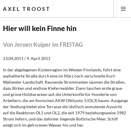
AXEL TROOST
Hier will kein Finne hin
Startseite
Von Jeroen Kuiper im FREITAG
Themen
13.04.2011 / 9. April 2011
Leitlinien linker Wirtschafts- und Finanzpolitik
In der abgelegenen Küstenregion im Westen Finnlands, führt eine
asphaltierte Straße durch eine im März noch verschneite Kurt-
Wirtschaftspolitik
Wallander-Landschaft. Raunende Strommasten säumen die Straßen,
dazu Birken und endlose Kiefernwälder. Dann tauchen erste graue
Steuer- und Finanzpolitik
und grüne Holzbaracken auf, die Unterkünfte für Hunderte von
Arbeitern, die am finnischen AKW Olkiluoto 3 (OL3) bauen. Ausgangs
der Siedlung bietet eine Terrasse die idyllisch anmutende Aussicht
Öffentliche Infrastruktur und Daseinsvorsorge
auf die Reaktoren OL1 und OL2, die seit 1979 beziehungsweise 1982
Strom liefern, und das dahinter liegende Bottnische Meer. Schilf
Eurokrise und Griechenland
wiegt sich im gefrorenen Wasser hin und her.