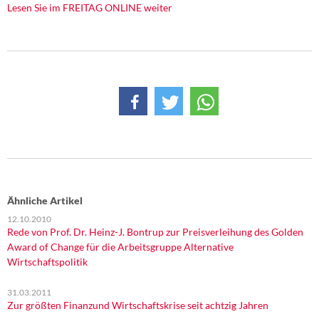
DIE LINKE
Lesen Sie im FREITAG ONLINE weiter
Weitere Themen
Memo-Gruppe
Institut Solidarische Moderne
Rosa-Luxemburg-Stiftung
Über mich
Ähnliche Artikel
Kontakt
12.10.2010
Rede von Prof. Dr. Heinz-J. Bontrup zur Preisverleihung des Golden
Award of Change für die Arbeitsgruppe Alternative
Wirtschaftspolitik
31.03.2011
Zur größten Finanzund Wirtschaftskrise seit achtzig Jahren