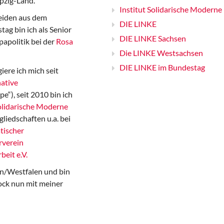
pzig-Land.
Institut Solidarische Moderne
iden aus dem
DIE LINKE
ag bin ich als Senior
DIE LINKE Sachsen
papolitik bei der
Rosa
Die LINKE Westsachsen
DIE LINKE im Bundestag
iere ich mich seit
ative
“), seit 2010 bin ich
Solidarische Moderne
gliedschaften u.a. bei
tischer
rverein
beit e.V.
n/Westfalen und bin
ock nun mit meiner