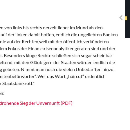
Solidarisches EUropa -
Mosaiklinke Perspektiven
on links bis rechts derzeit lieber im Mund als den
auf der linken damit hoffen, endlich die ungeliebten Banken
e auf der Rechten,weil mit der öffentlich verkündeten
dem Fokus der Finanzkrisenanalytiker geraten sind und der
st. Besonders kluge Rechte schließen sich sogar scheinbar
eltend, mit den Gläubigern der Staaten würden endlich die
g gebeten. Nimmt man noch die vielen Unbedarften hinzu,
leitenbefürworter“. Wer das Wort „haircut“ ordentlich
r Staatsbankrott."
en:
 drohende Sieg der Unvernunft (PDF)