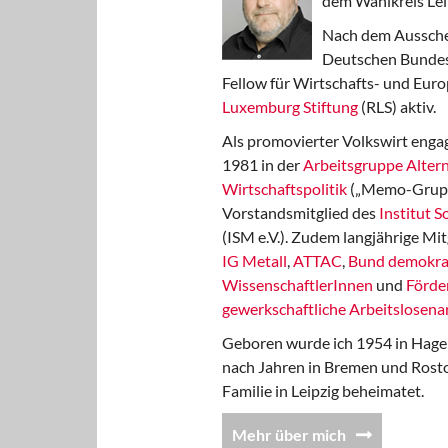
dem Wahlkreis Lei
Nach dem Aussche
Deutschen Bundest
Fellow für Wirtschafts- und Euro
Luxemburg Stiftung
(RLS) aktiv.
Als promovierter Volkswirt engag
1981 in der
Arbeitsgruppe Altern
Wirtschaftspolitik
(„Memo-Gruppe
Vorstandsmitglied des
Institut 
(ISM e.V.). Zudem langjährige Mit
IG Metall
,
ATTAC
,
Bund demokra
WissenschaftlerInnen
und
Förde
gewerkschaftliche Arbeitslosenar
Geboren wurde ich 1954 in Hage
nach Jahren in Bremen und Rost
Familie in Leipzig beheimatet.
Mehr über mich