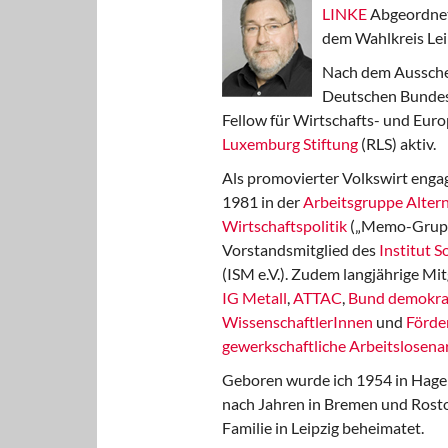
LINKE
Abgeordnet
dem Wahlkreis Lei
Nach dem Aussche
Deutschen Bundest
Fellow für Wirtschafts- und Euro
Luxemburg Stiftung
(RLS) aktiv.
Als promovierter Volkswirt engag
1981 in der
Arbeitsgruppe Altern
Wirtschaftspolitik
(„Memo-Gruppe
Vorstandsmitglied des
Institut 
(ISM e.V.). Zudem langjährige Mit
IG Metall
,
ATTAC
,
Bund demokra
WissenschaftlerInnen
und
Förde
gewerkschaftliche Arbeitslosenar
Geboren wurde ich 1954 in Hage
nach Jahren in Bremen und Rost
Familie in Leipzig beheimatet.