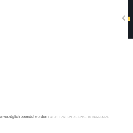
Solidarisches EUropa -
Mosaiklinke Perspektiven
 unverzüglich beendet werden
FRAKTION DIE LINKE. IM BUNDESTAG