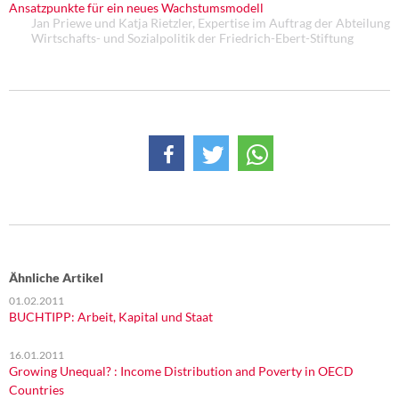
Ansatzpunkte für ein neues Wachstumsmodell
DIE LINKE
Jan Priewe und Katja Rietzler, Expertise im Auftrag der Abteilung
Wirtschafts- und Sozialpolitik der Friedrich-Ebert-Stiftung
Weitere Themen
Memo-Gruppe
Institut Solidarische Moderne
Rosa-Luxemburg-Stiftung
Über mich
Kontakt
Ähnliche Artikel
01.02.2011
BUCHTIPP: Arbeit, Kapital und Staat
16.01.2011
Growing Unequal? : Income Distribution and Poverty in OECD
Countries