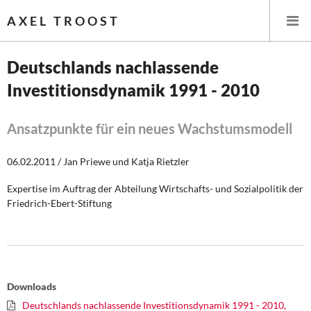
AXEL TROOST
Deutschlands nachlassende
Investitionsdynamik 1991 - 2010
Startseite
Themen
Ansatzpunkte für ein neues Wachstumsmodell
Leitlinien linker Wirtschafts- und Finanzpolitik
06.02.2011 / Jan Priewe und Katja Rietzler
Expertise im Auftrag der Abteilung Wirtschafts- und Sozialpolitik der
Wirtschaftspolitik
Friedrich-Ebert-Stiftung
Steuer- und Finanzpolitik
Öffentliche Infrastruktur und Daseinsvorsorge
Downloads
Eurokrise und Griechenland
Deutschlands nachlassende Investitionsdynamik 1991 - 2010,