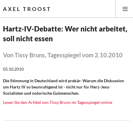
AXEL TROOST
Hartz-IV-Debatte: Wer nicht arbeitet,
soll nicht essen
Startseite
Themen
Von Tissy Bruns, Tagesspiegel vom 2.10.2010
Leitlinien linker Wirtschafts- und Finanzpolitik
05.10.2010
Die Stimmung in Deutschland wird prekär: Warum die Diskussion
Wirtschaftspolitik
um Hartz IV so beunruhigend ist - nicht nur für Herz-Jesu-
Sozialisten und notorische Gutmenschen.
Steuer- und Finanzpolitik
Lesen Sie den Artikel von Tissy Bruns im Tagesspiegel online
Öffentliche Infrastruktur und Daseinsvorsorge
Eurokrise und Griechenland