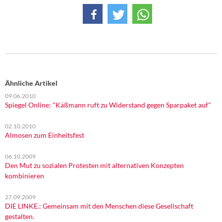
DIE LINKE
Weitere Themen
Memo-Gruppe
Institut Solidarische Moderne
Ähnliche Artikel
09.06.2010
Rosa-Luxemburg-Stiftung
Spiegel Online: "Käßmann ruft zu Widerstand gegen Sparpaket auf"
Über mich
02.10.2010
Almosen zum Einheitsfest
Kontakt
06.10.2009
Den Mut zu sozialen Protesten mit alternativen Konzepten
kombinieren
27.09.2009
DIE LINKE.: Gemeinsam mit den Menschen diese Gesellschaft
gestalten.