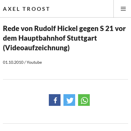
AXEL TROOST
Rede von Rudolf Hickel gegen S 21 vor
dem Hauptbahnhof Stuttgart
Startseite
(Videoaufzeichnung)
Themen
01.10.2010 / Youtube
Leitlinien linker Wirtschafts- und Finanzpolitik
Wirtschaftspolitik
Steuer- und Finanzpolitik
Öffentliche Infrastruktur und Daseinsvorsorge
Eurokrise und Griechenland