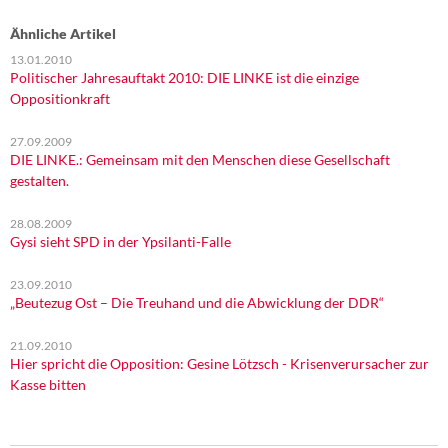
DIE LINKE
Ähnliche Artikel
Weitere Themen
13.01.2010
Politischer Jahresauftakt 2010: DIE LINKE ist die einzige
Oppositionkraft
Memo-Gruppe
27.09.2009
Institut Solidarische Moderne
DIE LINKE.: Gemeinsam mit den Menschen diese Gesellschaft
gestalten.
Rosa-Luxemburg-Stiftung
28.08.2009
Gysi sieht SPD in der Ypsilanti-Falle
Über mich
23.09.2010
Kontakt
„Beutezug Ost – Die Treuhand und die Abwicklung der DDR“
21.09.2010
Hier spricht die Opposition: Gesine Lötzsch - Krisenverursacher zur
Kasse bitten