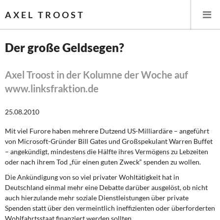
AXEL TROOST
Der große Geldsegen?
Startseite
Axel Troost in der Kolumne der Woche auf
www.linksfraktion.de
Themen
25.08.2010
Leitlinien linker Wirtschafts- und Finanzpolitik
Mit viel Furore haben mehrere Dutzend US-Milliardäre – angeführt
Wirtschaftspolitik
von Microsoft-Gründer Bill Gates und Großspekulant Warren Buffet
– angekündigt, mindestens die Hälfte ihres Vermögens zu Lebzeiten
Steuer- und Finanzpolitik
oder nach ihrem Tod „für einen guten Zweck“ spenden zu wollen.
Die Ankündigung von so viel privater Wohltätigkeit hat in
Öffentliche Infrastruktur und Daseinsvorsorge
Deutschland einmal mehr eine Debatte darüber ausgelöst, ob nicht
auch hierzulande mehr soziale Dienstleistungen über private
Eurokrise und Griechenland
Spenden statt über den vermeintlich ineffizienten oder überforderten
Wohlfahrtsstaat finanziert werden sollten.