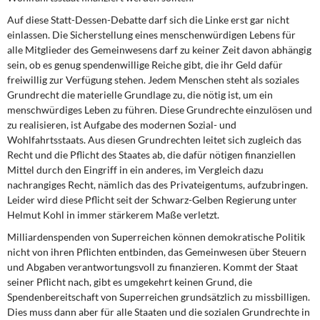
DIE LINKE
Auf diese Statt-Dessen-Debatte darf sich die Linke erst gar nicht
einlassen. Die Sicherstellung eines menschenwürdigen Lebens für
Weitere Themen
alle Mitglieder des Gemeinwesens darf zu keiner Zeit davon abhängig
sein, ob es genug spendenwillige Reiche gibt, die ihr Geld dafür
Memo-Gruppe
freiwillig zur Verfügung stehen. Jedem Menschen steht als soziales
Grundrecht die materielle Grundlage zu, die nötig ist, um ein
Institut Solidarische Moderne
menschwürdiges Leben zu führen. Diese Grundrechte einzulösen und
zu realisieren, ist Aufgabe des modernen Sozial- und
Wohlfahrtsstaats. Aus diesen Grundrechten leitet sich zugleich das
Rosa-Luxemburg-Stiftung
Recht und die Pflicht des Staates ab, die dafür nötigen finanziellen
Mittel durch den Eingriff in ein anderes, im Vergleich dazu
Über mich
nachrangiges Recht, nämlich das des Privateigentums, aufzubringen.
Leider wird diese Pflicht seit der Schwarz-Gelben Regierung unter
Kontakt
Helmut Kohl in immer stärkerem Maße verletzt.
Milliardenspenden von Superreichen können demokratische Politik
nicht von ihren Pflichten entbinden, das Gemeinwesen über Steuern
und Abgaben verantwortungsvoll zu finanzieren. Kommt der Staat
seiner Pflicht nach, gibt es umgekehrt keinen Grund, die
Spendenbereitschaft von Superreichen grundsätzlich zu missbilligen.
Dies muss dann aber für alle Staaten und die sozialen Grundrechte in