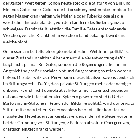
der ganzen Welt gelten. Schon heute steckt die Stiftung von Bill und
Melinda Gates mehr Geld in die Erforschung bestimmter Impfstoffe
gegen Massenkrankheiten wie Malaria oder Tuberkulose als die
westlichen Industrieländer, von den Ländern des Südens ganz zu
schweigen. Damit stellt letztlich die Familie Gates entscheidende
Weichen, welche Krankheit in welchem Land bekämpft wird und
welche nicht.
Gemessen am Leitbild einer „demokratischen Weltinnenpolitik“ ist
dieser Zustand unhaltbar. Aber erneut: die Verantwortung dafür
trägt nicht primär Bill Gates, sondern die Regierungen, die ihn im
Angesicht so großer sozialer Not und Ausgrenzung so reich werden
ließen. Die aberwitzigste Perversion dieses Staatsversagens zeigt sich
im Stiftungsrecht. Dafür, dass private Stiftungen mehr oder weniger
unbemerkt und nicht demokratisch-legitimiert zu entscheidenden
nationalen wie internationalen Spielern geworden sind (z.B. die
Bertelsmann-Stiftung in Fragen der Bildungspolitik), wird der private
Stifter mit einem fetten Steuernachlass belohnt. Hier könnte und
müsste der Hebel zuerst angesetzt werden, indem die Steuervorteile
bei der Gründung von Stiftungen, z.B. durch absolute Obergrenzen,
drastisch eingeschränkt werden.