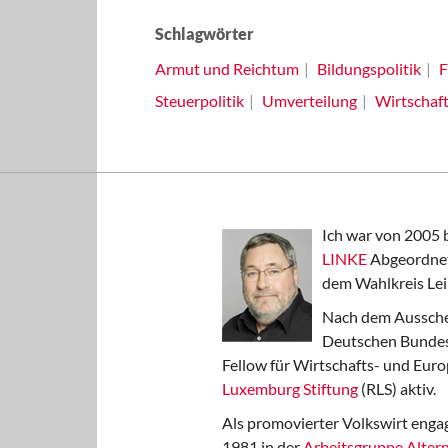
Schlagwörter
Armut und Reichtum
Bildungspolitik
F
Steuerpolitik
Umverteilung
Wirtschaft
Ich war von 2005 
LINKE
Abgeordnet
dem Wahlkreis Lei
Nach dem Aussche
Deutschen Bundest
Fellow für Wirtschafts- und Euro
Luxemburg Stiftung
(RLS) aktiv.
Als promovierter Volkswirt engag
1981 in der
Arbeitsgruppe Altern