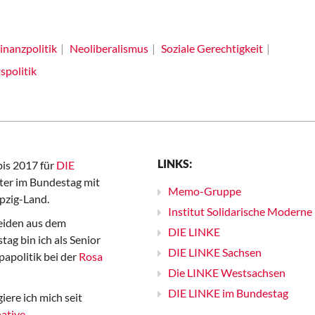
inanzpolitik
Neoliberalismus
Soziale Gerechtigkeit
spolitik
LINKS:
bis 2017 für
DIE
er im Bundestag mit
Memo-Gruppe
pzig-Land.
Institut Solidarische Moderne
iden aus dem
DIE LINKE
ag bin ich als Senior
DIE LINKE Sachsen
papolitik bei der
Rosa
Die LINKE Westsachsen
DIE LINKE im Bundestag
iere ich mich seit
ative