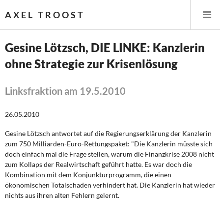
AXEL TROOST
Gesine Lötzsch, DIE LINKE: Kanzlerin
ohne Strategie zur Krisenlösung
Startseite
Themen
Linksfraktion am 19.5.2010
Leitlinien linker Wirtschafts- und Finanzpolitik
26.05.2010
Gesine Lötzsch antwortet auf die Regierungserklärung der Kanzlerin
Wirtschaftspolitik
zum 750 Milliarden-Euro-Rettungspaket: "Die Kanzlerin müsste sich
doch einfach mal die Frage stellen, warum die Finanzkrise 2008 nicht
Steuer- und Finanzpolitik
zum Kollaps der Realwirtschaft geführt hatte. Es war doch die
Kombination mit dem Konjunkturprogramm, die einen
Öffentliche Infrastruktur und Daseinsvorsorge
ökonomischen Totalschaden verhindert hat. Die Kanzlerin hat wieder
nichts aus ihren alten Fehlern gelernt.
Eurokrise und Griechenland