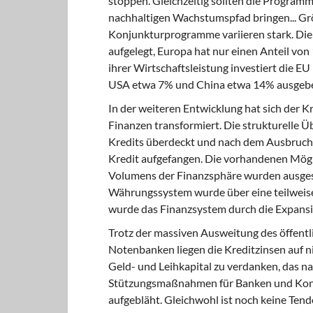
stoppen. Gleichzeitig sollten die Programm
nachhaltigen Wachstumspfad bringen... Gr
Konjunkturprogramme variieren stark. Di
aufgelegt, Europa hat nur einen Anteil 
ihrer Wirtschaftsleistung investiert die E
USA etwa 7% und China etwa 14% ausgeben
In der weiteren Entwicklung
hat sich der K
Finanzen transformiert. Die strukturelle 
Kredits überdeckt und nach dem Ausbruch 
Kredit aufgefangen. Die vorhandenen Mögl
Volumens der Finanzsphäre wurden ausges
Währungssystem wurde über eine teilweise E
wurde das Finanzsystem durch die Expansio
Trotz der massiven Ausweitung
des öffentl
Notenbanken liegen die Kreditzinsen auf n
Geld- und Leihkapital zu verdanken, das n
Stützungsmaßnahmen für Banken und Konju
aufgebläht. Gleichwohl ist noch keine Ten