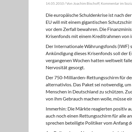
14.05.2010 / Von Joachim Bischoff, Kommentar im Sozi
Die europäische Schuldenkrise ist nach de
EU will mit einem gigantischen Schutzsch
vor dem Zerfall bewahren. Die Finanzminis
Krisenfonds mit einem Kreditrahmen von i
Der Internationale Währungsfonds (IWF)
s
Ankündigung dieses Krisenfonds soll der E
vergangenen Wochen hatten weltweit falle
Nervosität gesorgt.
Der 750-Milliarden-Rettungsschirm
für de
alternativlos. Das Paket sei notwendig, um
Menschen in Deutschland zu schützen. Zude
von ihm Gebrauch machen wolle, müsse ei
Immerhin: Die Märkte reagierten
positiv a
auch noch einen Rettungsschirm für alle a
sprechen beteiligte Politiker vom Anfang d