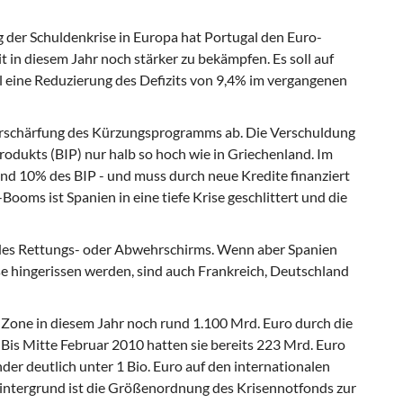
 der Schuldenkrise in Europa hat Portugal den Euro-
t in diesem Jahr noch stärker zu bekämpfen. Es soll auf
el eine Reduzierung des Defizits von 9,4% im vergangenen
erschärfung des Kürzungsprogramms ab. Die Verschuldung
rodukts (BIP) nur halb so hoch wie in Griechenland. Im
rund 10% des BIP - und muss durch neue Kredite finanziert
oms ist Spanien in eine tiefe Krise geschlittert und die
des Rettungs- oder Abwehrschirms. Wenn aber Spanien
ise hingerissen werden, sind auch Frankreich, Deutschland
Zone in diesem Jahr noch rund 1.100 Mrd. Euro durch die
Bis Mitte Februar 2010 hatten sie bereits 223 Mrd. Euro
er deutlich unter 1 Bio. Euro auf den internationalen
ntergrund ist die Größenordnung des Krisennotfonds zur