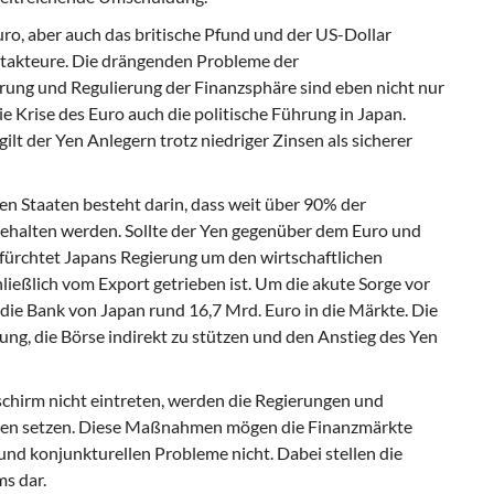
ro, aber auch das britische Pfund und der US-Dollar
ktakteure. Die drängenden Probleme der
ng und Regulierung der Finanzsphäre sind eben nicht nur
e Krise des Euro auch die politische Führung in Japan.
ilt der Yen Anlegern trotz niedriger Zinsen als sicherer
n Staaten besteht darin, dass weit über 90% der
gehalten werden. Sollte der Yen gegenüber dem Euro und
fürchtet Japans Regierung um den wirtschaftlichen
ießlich vom Export getrieben ist. Um die akute Sorge vor
ie Bank von Japan rund 16,7 Mrd. Euro in die Märkte. Die
ung, die Börse indirekt zu stützen und den Anstieg des Yen
chirm nicht eintreten, werden die Regierungen und
tzen setzen. Diese Maßnahmen mögen die Finanzmärkte
 und konjunkturellen Probleme nicht. Dabei stellen die
ms dar.