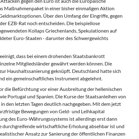
Attacken gegen den Euro ist auch die Europäische
 das Maßnahmenpaket in einer bisher einmaligen Aktion
Geldmarktoptionen. Über den Umfang der Eingriffe, gegen
 der EZB-Rat noch entscheiden. Die beispiellose
abgewendeten Kollaps Griechenlands, Spekulationen auf
ldeter Euro-Staaten - darunter des Schwergewichts
eeinigt, dass bei einem drohenden Staatsbankrott
einzelne Mitgliedsländer gewährt werden können. Die
zur Haushaltssanierung geknüpft. Deutschland hatte sich
 und ein gemeinschaftliches Instrument abgelehnt.
r die Befürchtung vor einer Ausbreitung der hellenischen
ie Portugal und Spanien. Die Kurse der Staatsanleihen von
in den letzten Tagen deutlich nachgegeben. Mit dem jetzt
kurzfristige Bewegungen von Geld- und Leihkapital
ung des Euro-Währungssystems ist allerdings erst dann
e durchgreifende wirtschaftliche Erholung absehbar ist und
ealistischer Ansatz zur Sanierung der öffentlichen Finanzen