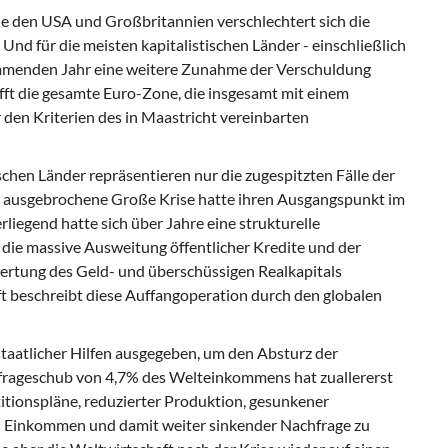
e den USA und Großbritannien verschlechtert sich die
nd für die meisten kapitalistischen Länder - einschließlich
ommenden Jahr eine weitere Zunahme der Verschuldung
ft die gesamte Euro-Zone, die insgesamt mit einem
den Kriterien des in Maastricht vereinbarten
hen Länder repräsentieren nur die zugespitzten Fälle der
7 ausgebrochene Große Krise hatte ihren Ausgangspunkt im
iegend hatte sich über Jahre eine strukturelle
die massive Ausweitung öffentlicher Kredite und der
rtung des Geld- und überschüssigen Realkapitals
ft beschreibt diese Auffangoperation durch den globalen
staatlicher Hilfen ausgegeben, um den Absturz der
frageschub von 4,7% des Welteinkommens hat zuallererst
stitionspläne, reduzierter Produktion, gesunkener
n Einkommen und damit weiter sinkender Nachfrage zu