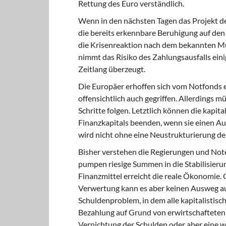
Rettung des Euro verständlich.
Wenn in den nächsten Tagen
das Projekt d
die bereits erkennbare Beruhigung auf den 
die Krisenreaktion nach dem bekannten Mu
nimmt das Risiko des Zahlungsausfalls eini
Zeitlang überzeugt.
Die Europäer erhoffen sich
vom Notfonds ei
offensichtlich auch gegriffen. Allerdings 
Schritte folgen. Letztlich können die kapit
Finanzkapitals beenden, wenn sie einen A
wird nicht ohne eine Neustrukturierung de
Bisher verstehen die Regierungen
und Note
pumpen riesige Summen in die Stabilisieru
Finanzmittel erreicht die reale Ökonomie
Verwertung kann es aber keinen Ausweg au
Schuldenproblem, in dem alle kapitalistisch
Bezahlung auf Grund von erwirtschafteten
Vernichtung der Schulden oder aber eine 