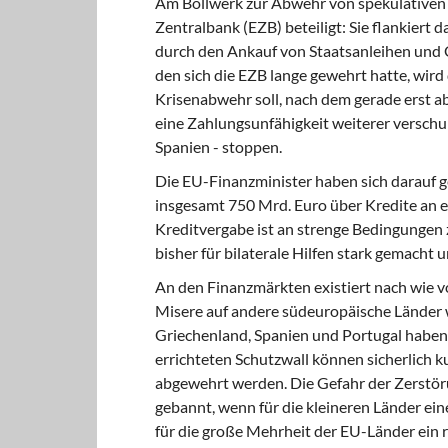
Am Bollwerk zur Abwehr
von spekulativen 
Zentralbank (EZB) beteiligt: Sie flankiert
durch den Ankauf von Staatsanleihen und 
den sich die EZB lange gewehrt hatte, wird
Krisenabwehr soll, nach dem gerade erst 
eine Zahlungsunfähigkeit weiterer verschu
Spanien - stoppen.
Die EU-Finanzminister haben sich
darauf g
insgesamt 750 Mrd. Euro über Kredite an 
Kreditvergabe ist an strenge Bedingungen 
bisher für bilaterale Hilfen stark gemacht
An den Finanzmärkten existiert
nach wie vo
Misere auf andere südeuropäische Länder w
Griechenland, Spanien und Portugal haben 
errichteten Schutzwall können sicherlich 
abgewehrt werden. Die Gefahr der Zerstör
gebannt, wenn für die kleineren Länder ein
für die große Mehrheit der EU-Länder ein r