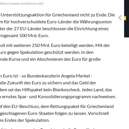
Solidarisches EUropa -
alismus (www.sozialismus.de)
Mosaiklinke Perspektiven
r Unterstützungsaktion für Griechenland nicht zu Ende. Die
irm für hochverschuldete Euro-Länder die Währungsunion
ter der 27 EU-Länder beschlossen die Einrichtung eines
nsgesamt 500 Mrd. Euro.
oll mit weiteren 250 Mrd. Euro beteiligt werden. Mit der
uro gegen Spekulation geschützt werden. In den
nde Kurse und ein Abschmieren des Euro für große
n Euro ist - so Bundeskanzlerin Angela Merkel -
 die Zukunft des Euro zu sichern und das Geld der
m sei das Hilfspaket kein Blankoscheck. Jedes Land, das
n ernstes Spar- und Konsolidierungsprogramm nachweisen.
uf den EU-Beschluss, dem Rettungspaket für Griechenland
ngeschlagenen Euro-Staaten folgen zu lassen. Vorschnell
es Endes der Spekulation.