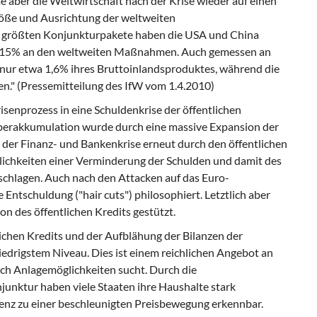
e aber die Weltwirtschaft nach der Krise wieder auf einen
öße und Ausrichtung der weltweiten
e größten Konjunkturpakete haben die USA und China
von 15% an den weltweiten Maßnahmen. Auch gemessen an
U nur etwa 1,6% ihres Bruttoinlandsproduktes, während die
." (Pressemitteilung des IfW vom 1.4.2010)
risenprozess in eine Schuldenkrise der öffentlichen
Überakkumulation wurde durch eine massive Expansion der
der Finanz- und Bankenkrise erneut durch den öffentlichen
ichkeiten einer Verminderung der Schulden und damit des
chlagen. Auch nach den Attacken auf das Euro-
ntschuldung ("hair cuts") philosophiert. Letztlich aber
n des öffentlichen Kredits gestützt.
ichen Kredits und der Aufblähung der Bilanzen der
iedrigstem Niveau. Dies ist einem reichlichen Angebot an
ach Anlagemöglichkeiten sucht. Durch die
nktur haben viele Staaten ihre Haushalte stark
denz zu einer beschleunigten Preisbewegung erkennbar.