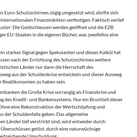
es Euro-Schutzschirmes zügig umgesetzt wird, dürfte sich
internationalen Finanzmärkten verfestigen. Faktisch verlief
ster: Die Geldschleusen werden geöffnet und die EZB
ger EU-Staaten in die eigenen Bücher, was zweifellos eine
n starkes Signal gegen Spekulanten und dieses Kalkül hat
müssen nach der Errichtung des Schutzschirmes weitere
alistischen Länder nur dann die Herrschaft des
usweg aus der Schuldenkrise entwickeln und dieser Ausweg
r Realökonomien zu haben sein.
nbanken die Große Krise vorrangig als Finanzkrise und
ng des Kredit- und Bankensystems. Nur ein Bruchteil dieser
. Ohne eine Rekonstruktion der Wertschöpfung und
s der Schuldenfalle geben. Das allgemeine
en Länder tief verstrickt sind, wird entweder durch
 Überschüssen gelöst, durch eine naturwüchsige
weitreichende Umschuldung.