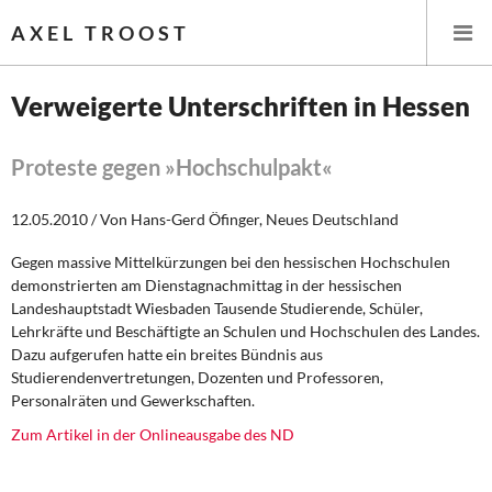
AXEL TROOST
Verweigerte Unterschriften in Hessen
Startseite
Proteste gegen »Hochschulpakt«
Themen
12.05.2010 / Von Hans-Gerd Öfinger, Neues Deutschland
Leitlinien linker Wirtschafts- und Finanzpolitik
Gegen massive Mittelkürzungen bei den hessischen Hochschulen
demonstrierten am Dienstagnachmittag in der hessischen
Wirtschaftspolitik
Landeshauptstadt Wiesbaden Tausende Studierende, Schüler,
Lehrkräfte und Beschäftigte an Schulen und Hochschulen des Landes.
Steuer- und Finanzpolitik
Dazu aufgerufen hatte ein breites Bündnis aus
Studierendenvertretungen, Dozenten und Professoren,
Personalräten und Gewerkschaften.
Öffentliche Infrastruktur und Daseinsvorsorge
Zum Artikel in der Onlineausgabe des ND
Eurokrise und Griechenland