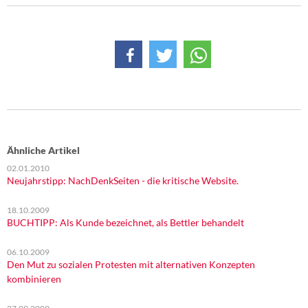
DIE LINKE
Weitere Themen
Memo-Gruppe
Institut Solidarische Moderne
Rosa-Luxemburg-Stiftung
Ähnliche Artikel
02.01.2010
Über mich
Neujahrstipp: NachDenkSeiten - die kritische Website.
Kontakt
18.10.2009
BUCHTIPP: Als Kunde bezeichnet, als Bettler behandelt
06.10.2009
Den Mut zu sozialen Protesten mit alternativen Konzepten
kombinieren