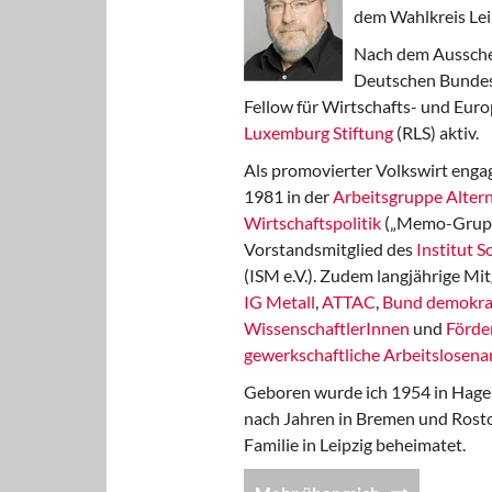
dem Wahlkreis Lei
Nach dem Aussche
Deutschen Bundest
Fellow für Wirtschafts- und Euro
Luxemburg Stiftung
(RLS) aktiv.
Als promovierter Volkswirt engag
1981 in der
Arbeitsgruppe Altern
Wirtschaftspolitik
(„Memo-Gruppe
Vorstandsmitglied des
Institut 
(ISM e.V.). Zudem langjährige Mit
IG Metall
,
ATTAC
,
Bund demokra
WissenschaftlerInnen
und
Förde
gewerkschaftliche Arbeitslosenar
Geboren wurde ich 1954 in Hage
nach Jahren in Bremen und Rost
Familie in Leipzig beheimatet.