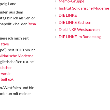
Memo-Gruppe
pzig-Land.
Institut Solidarische Moderne
iden aus dem
DIE LINKE
ag bin ich als Senior
DIE LINKE Sachsen
papolitik bei der
Rosa
Die LINKE Westsachsen
DIE LINKE im Bundestag
iere ich mich seit
ative
“), seit 2010 bin ich
Solidarische Moderne
gliedschaften u.a. bei
tischer
rverein
beit e.V.
n/Westfalen und bin
ock nun mit meiner