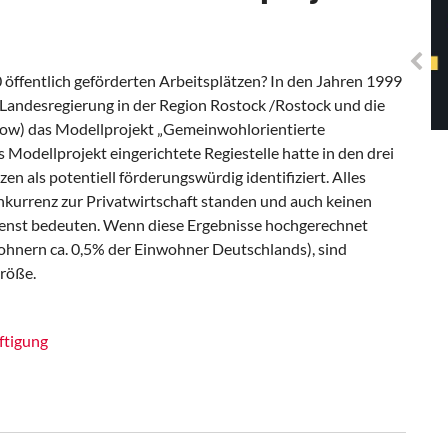
Solidarisches EUropa -
Mosaiklinke Perspektiven
ffentlich geförderten Arbeitsplätzen? In den Jahren 1999
Landesregierung in der Region Rostock /Rostock und die
ow) das Modellprojekt „Gemeinwohlorientierte
 Modellprojekt eingerichtete Regiestelle hatte in den drei
en als potentiell förderungswürdig identifiziert. Alles
onkurrenz zur Privatwirtschaft standen und auch keinen
Dienst bedeuten. Wenn diese Ergebnisse hochgerechnet
hnern ca. 0,5% der Einwohner Deutschlands), sind
röße.
ftigung