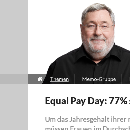
Themen
Memo-Gruppe
Equal Pay Day: 77% 
Um das Jahresgehalt ihrer 
müssen Frauen im Durchsch