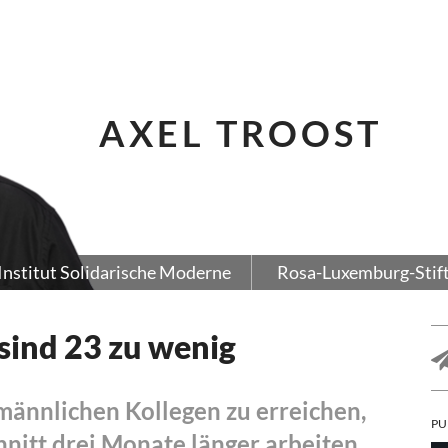
AXEL TROOST
Institut Solidarische Moderne
Rosa-Luxemburg-Stif
sind 23 zu wenig
männlichen Kollegen zu erreichen,
PU
nitt drei Monate länger arbeiten.