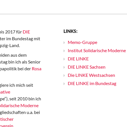
LINKS:
bis 2017 für
DIE
er im Bundestag mit
Memo-Gruppe
pzig-Land.
Institut Solidarische Moderne
iden aus dem
DIE LINKE
ag bin ich als Senior
DIE LINKE Sachsen
papolitik bei der
Rosa
Die LINKE Westsachsen
DIE LINKE im Bundestag
iere ich mich seit
ative
“), seit 2010 bin ich
Solidarische Moderne
gliedschaften u.a. bei
tischer
rverein