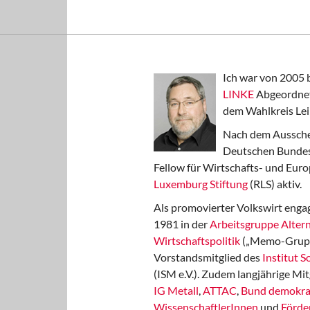
Ich war von 2005 
LINKE
Abgeordnet
dem Wahlkreis Lei
Nach dem Aussche
Deutschen Bundest
Fellow für Wirtschafts- und Euro
Luxemburg Stiftung
(RLS) aktiv.
Als promovierter Volkswirt engag
1981 in der
Arbeitsgruppe Altern
Wirtschaftspolitik
(„Memo-Gruppe
Vorstandsmitglied des
Institut 
(ISM e.V.). Zudem langjährige Mit
IG Metall
,
ATTAC
,
Bund demokra
WissenschaftlerInnen
und
Förde