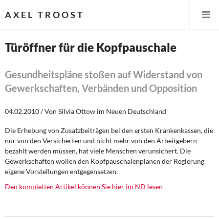
AXEL TROOST
Türöffner für die Kopfpauschale
Startseite
Gesundheitspläne stoßen auf Widerstand von
Gewerkschaften, Verbänden und Opposition
Themen
04.02.2010 / Von Silvia Ottow im Neuen Deutschland
Leitlinien linker Wirtschafts- und Finanzpolitik
Die Erhebung von Zusatzbeiträgen bei den ersten Krankenkassen, die
Wirtschaftspolitik
nur von den Versicherten und nicht mehr von den Arbeitgebern
bezahlt werden müssen, hat viele Menschen verunsichert. Die
Steuer- und Finanzpolitik
Gewerkschaften wollen den Kopfpauschalenplänen der Regierung
eigene Vorstellungen entgegensetzen.
Öffentliche Infrastruktur und Daseinsvorsorge
Den kompletten Artikel können Sie hier im ND lesen
Eurokrise und Griechenland