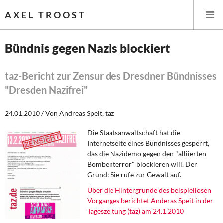
AXEL TROOST
Bündnis gegen Nazis blockiert
Startseite
taz-Bericht zur Zensur des Dresdner Bündnisses
"Dresden Nazifrei"
Themen
24.01.2010 / Von Andreas Speit, taz
Memo-Gruppe
Die Staatsanwaltschaft hat die
Institut Solidarische Moderne
Internetseite eines Bündnisses gesperrt,
das die Nazidemo gegen den "alliierten
Bombenterror" blockieren will. Der
Rosa-Luxemburg-Stiftung
Grund: Sie rufe zur Gewalt auf.
Über mich
Über die Hintergründe des beispiellosen
Vorganges berichtet Anderas Speit in der
Tageszeitung (taz) am 24.1.2010
Über mich