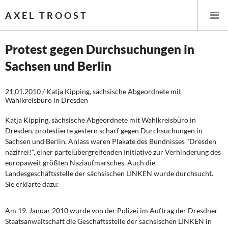
AXEL TROOST
Protest gegen Durchsuchungen in
Sachsen und Berlin
Startseite
21.01.2010 / Katja Kipping, sächsische Abgeordnete mit
Themen
Wahlkreisbüro in Dresden
Memo-Gruppe
Katja Kipping, sächsische Abgeordnete mit Wahlkreisbüro in
Dresden, protestierte gestern scharf gegen Durchsuchungen in
Sachsen und Berlin. Anlass waren Plakate des Bündnisses "Dresden
Institut Solidarische Moderne
nazifrei!", einer parteiübergreifenden Initiative zur Verhinderung des
europaweit größten Naziaufmarsches. Auch die
Rosa-Luxemburg-Stiftung
Landesgeschäftsstelle der sächsischen LINKEN wurde durchsucht.
Sie erklärte dazu:
Über mich
Am 19. Januar 2010 wurde von der Polizei im Auftrag der Dresdner
Über mich
Staatsanwaltschaft die Geschäftsstelle der sächsischen LINKEN in