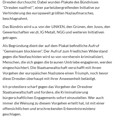
Dresden durchsucht. Dabei wurden Plakate des Bündnisses
Kontakt
"Dresden nazifrei!", einer parteiübergreifenden Initiative zur
Verhinderung des europaweit größten Naziaufmarsches,
beschlagnahmt.
Das Bündnis wird u.a. von der LINKEN, den Grünen, den Jusos, den
Gewerkschaften ver.di, IG Metall, NGG und weiteren Initiativen
getragen.
Als Begründung dient der auf dem Plakat befindliche Aufruf
"Gemeinsam blockieren". Der Aufruf zum friedlichen Widerstand
gegen die Neofaschisten wird so von vornherein kriminalisiert,
Menschen, die sich gegen die braunen Umtriebe engagieren, werden
eingeschüchtert. Die Staatsanwaltschaft verschafft mit ihrem
Vorgehen der europäischen Naziszene einen Triumph, noch bevor
diese Dresden überhaupt mit ihrer Anwesenheit belästigt.
Ich protestiere scharf gegen das Vorgehen der Dresdner
Staatsanwaltschaft und fordere, die Kriminalisierung
bürgerschaftlichen Engagements sofort einzustellen. Wer auch
immer die Weisung zu diesem Vorgehen erteilt hat, ist mit einer
offensichtlichen und erschreckenden Erkenntnisresistenz
geschlagen.