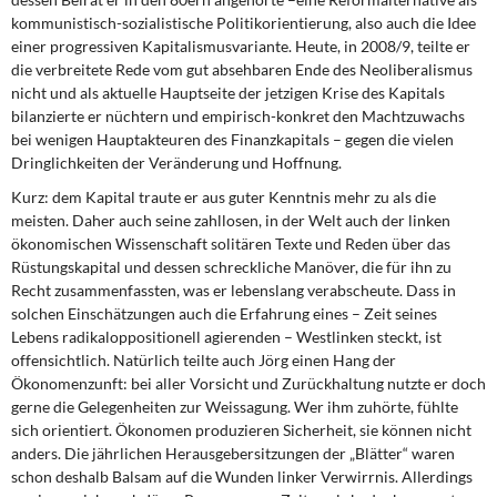
kommunistisch-sozialistische Politikorientierung, also auch die Idee
einer progressiven Kapitalismusvariante. Heute, in 2008/9, teilte er
die verbreitete Rede vom gut absehbaren Ende des Neoliberalismus
nicht und als aktuelle Hauptseite der jetzigen Krise des Kapitals
bilanzierte er nüchtern und empirisch-konkret den Machtzuwachs
bei wenigen Hauptakteuren des Finanzkapitals – gegen die vielen
Dringlichkeiten der Veränderung und Hoffnung.
Kurz: dem Kapital traute er aus guter Kenntnis mehr zu als die
meisten. Daher auch seine zahllosen, in der Welt auch der linken
ökonomischen Wissenschaft solitären Texte und Reden über das
Rüstungskapital und dessen schreckliche Manöver, die für ihn zu
Recht zusammenfassten, was er lebenslang verabscheute. Dass in
solchen Einschätzungen auch die Erfahrung eines – Zeit seines
Lebens radikaloppositionell agierenden – Westlinken steckt, ist
offensichtlich. Natürlich teilte auch Jörg einen Hang der
Ökonomenzunft: bei aller Vorsicht und Zurückhaltung nutzte er doch
gerne die Gelegenheiten zur Weissagung. Wer ihm zuhörte, fühlte
sich orientiert. Ökonomen produzieren Sicherheit, sie können nicht
anders. Die jährlichen Herausgebersitzungen der „Blätter“ waren
schon deshalb Balsam auf die Wunden linker Verwirrnis. Allerdings