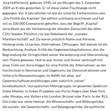
DIE LINKE
Jörg Huffschmid, geboren 1940, ist am Morgen des 5. Dezember
2009 an Krebs gestorben. Er ist diese vielen Fluchtwege nicht
gegangen. Vor 4 Jahrzehnten ist wie ein scharfer Fanfarenstoss sein
Weitere Themen
„Die Politik des Kapitals“ bei edition suhrkamp erschienen und hat
mit so 100 000 Exemplaren geholfen, dass der Begriff „Kapital“
Memo-Gruppe
zurückkam aus der Verbannung der elenden Zensurzeit des alten
CDU-Staates. Plötzlich riss das Nebelwerk der „sozialen
Institut Solidarische Moderne
Marktwirtschaft“ auf. Da waren plötzlich Name und Adresse,
Hintergründe, Ursachen, Alternativen, Öffnungen. Seit damals ist die
Beobachtung, Analyse, Kritik des Gegenwartskapitalismus, also die
Rosa-Luxemburg-Stiftung
Begründung der Dringlichkeit seiner Veränderung und Überwindung,
sein Thema gewesen. Und es war immer und immer verknüpft mit
Über mich
einer Fülle von Vorschlägen für eine Politik der Alternativen: an der
Hochschule in Seminaren und Gegenunis, bei Demonstrationen und
Kontakt
Unterschriftensammlungen, im BdWi, bei attac, auf
Gewerkschaftsveranstaltungen oder natürlich „seiner“
bundesdeutsch / europäischen Memogruppe; im gesamten Spektrum
linker Medien, in linken Projekten von Porto Alegre über New York
oder Moskau, von Volterra bis London, Brüssel oder Paris. In der RLS.
Die Linke war seine Heimat: die Wissenschafts- und Bildungslinke,
die soziale-, die Gewerkschafts- und Bewegungslinke, die politische