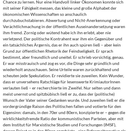
Chance zu lernen. Nur eine Handvoll linker Ökonomen konnte sich
mit seiner Fähigkeit messen, das kleine und große Alphabet der
ökonomischen Wissenschaften so anschaulich
durchzubuchstabieren. Abwertung und Nicht-Anerkennung oder
Verächtlichmachung in der öffentlichen Auseinandersetzung waren
ihm fremd. Zornig oder wütend habe ich ihn erlebt, aber nie
verletzend. Der politische Kontrahent war ihm ein Gegenüber und
ein tatsächliches Ärgernis, das er ihn auch spüren ließ – aber kein
Grund zur öffentlichen Rhetorik der Feindseligkeit. Er sprach
bestimmt, aber freundlich und uneitel. Er schrieb vorsichtig, genau.
Er war misstrauisch und zog es vor, die Dinge sehr gründlich und
wiederholt anzuschauen. Seine Urteile waren zurückhaltend und
scheuten jede Spekulation. Er revidierte sie zuweilen. Kein Wunder,
dass er unversehens Ratschläge für lesenswerte KrimiautorInnen
verlauten ließ – er recherchierte im Zweifel. Nur selten und dann
meist unernst und spitzbübisch ließ er zu, dass der (politische)
Wunsch der Vater seiner Gedanken wurde. Und zuweilen ließ er die
vordergründige Raison des Politischen fallen und votierte für den
Eigensinn: damals, in den 70er und 80ern, konzipierte er – gegen die
wirklichkeitsfremde Ratio der kommunistischen Parteien, aber mit
dem Institut für Marxistische Studien und Forschungen (IMSF),
dessen Beirat er in den 80ern angehörte –eine Reformalternative als