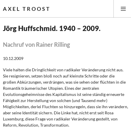
AXEL TROOST
Jörg Huffschmid. 1940 – 2009.
Startseite
Nachruf von Rainer Rilling
Themen
10.12.2009
Leitlinien linker Wirtschafts- und Finanzpolitik
Viele halten die Dringlichkeit von radikaler Veränderung nicht aus.
Sie resignieren, setzen bloß noch auf kleinste Schritte oder die
Wirtschaftspolitik
großen Abkürzungen, verdrängen, was sie sehen oder flüchten in die
Romantik träumerischer Utopien. Eines der zentralen
Steuer- und Finanzpolitik
Evolutionsgeheimnisse des Kapitalismus ist seine ständig erneuerte
Fähigkeit zur Herstellung von solchen (und Tausend mehr)
Möglichkeiten, derlei Fluchten so hinzuregeln, dass sie ihn verändern,
Öffentliche Infrastruktur und Daseinsvorsorge
aber seine Identität sichern. Die Linke hat, nicht erst seit Rosa
Luxemburg, diese Frage von radikaler Veränderung gestellt, von
Eurokrise und Griechenland
Reform, Revolution, Transformation.