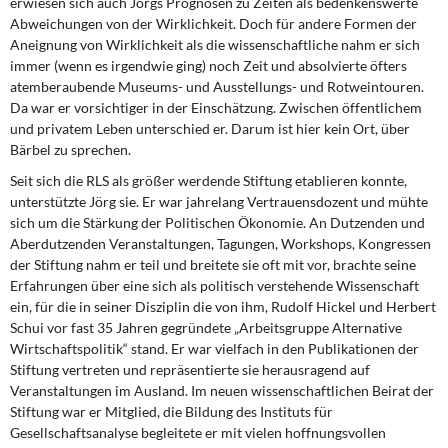
erwiesen sich auch Jörgs Prognosen zu Zeiten als bedenkenswerte
Abweichungen von der Wirklichkeit. Doch für andere Formen der
Aneignung von Wirklichkeit als die wissenschaftliche nahm er sich
immer (wenn es irgendwie ging) noch Zeit und absolvierte öfters
atemberaubende Museums- und Ausstellungs- und Rotweintouren.
Da war er vorsichtiger in der Einschätzung. Zwischen öffentlichem
und privatem Leben unterschied er. Darum ist hier kein Ort, über
Bärbel zu sprechen.
Seit sich die RLS als größer werdende Stiftung etablieren konnte,
unterstützte Jörg sie. Er war jahrelang Vertrauensdozent und mühte
sich um die Stärkung der Politischen Ökonomie. An Dutzenden und
Aberdutzenden Veranstaltungen, Tagungen, Workshops, Kongressen
der Stiftung nahm er teil und breitete sie oft mit vor, brachte seine
Erfahrungen über eine sich als politisch verstehende Wissenschaft
ein, für die in seiner Disziplin die von ihm, Rudolf Hickel und Herbert
Schui vor fast 35 Jahren gegründete „Arbeitsgruppe Alternative
Wirtschaftspolitik“ stand. Er war vielfach in den Publikationen der
Stiftung vertreten und repräsentierte sie herausragend auf
Veranstaltungen im Ausland. Im neuen wissenschaftlichen Beirat der
Stiftung war er Mitglied, die Bildung des Instituts für
Gesellschaftsanalyse begleitete er mit vielen hoffnungsvollen