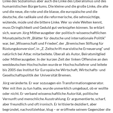
Linke des Sozialismus aber auch die Linke des Liberalismus und des
humanistischen Bürgertums. Die kleine und die große Linke, die alte
und die neue, die rote und die blasse, die europäische und die
deutsche, die radikale und die reformerische, die sehnsüchtige,
wütende, müde und die bittere Linke. Wer so viele Welten kennt,
muss Dringlichkeit und Geduld gut verknüpfen können. So erklärt
sich, warum Jörg Mitherausgeber der politisch-wissenschaftlichen
Monatszeitschrift „Blätter für deutsche und internationale Politik“
war, bei „Wissenschaft und Frieden“, der „Bremischen Stiftung für
Rüstungskonversion“, in „Z. Zeitschrift marxistische Erneuerung“ und
natürlich bei Attac mitarbeitete. Überall als Autor, Beiratsmitglied
oder Mitherausgeber. In der kurzen Zeit der linken Offensive an den
westdeutschen Hochschulen wurde er Hochschullehrer und leitete
bis 2005 das Institut für Europäische Wirtschaft, Wirtschafts- und
Gesellschaftspolitik der Universität Bremen.
Jörg veränderte. Er war sozusagen ein Transformationsgenerator.
Wer mit ihm zu tun hatte, wurde unmerklich umgebaut, ob er wollte
oder nicht. Er verband wissenschaftliche Autorität, politische
Vernunft und menschliche Ausstrahlung. Er argumentierte, scharf,
aber freundlich und oft ironisch. Er kritisierte dezidiert, aber
begründet, nachvollziehbar, klug – er eröffnete seinem Gegenüber die