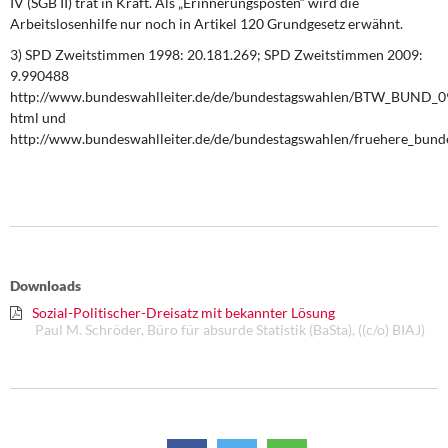
IV (SGB II) trat in Kraft. Als „Erinnerungsposten“ wird die
Arbeitslosenhilfe nur noch in Artikel 120 Grundgesetz erwähnt.
3) SPD Zweitstimmen 1998: 20.181.269; SPD Zweitstimmen 2009:
9.990488
http://www.bundeswahlleiter.de/de/bundestagswahlen/BTW_BUND_09/
html und
http://www.bundeswahlleiter.de/de/bundestagswahlen/fruehere_bun
Downloads
Sozial-Politischer-Dreisatz mit bekannter Lösung
Paul M. Schröder, Büro für absurde Statistik (BaSta), ((c/o) BIAJ)