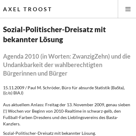
AXEL TROOST
Sozial-Politischer-Dreisatz mit
bekannter Lösung
Startseite
Themen
Agenda 2010 (in Worten: ZwanzigZehn) und die
Undankbarkeit der wahlberechtigten
Leitlinien linker Wirtschafts- und Finanzpolitik
Bürgerinnen und Bürger
Wirtschaftspolitik
15.11.2009 / Paul M. Schröder, Büro für absurde Statistik (BaSta),
((c/o) BIAJ)
Steuer- und Finanzpolitik
Aus aktuellem Anlass: Freitag der 13. November 2009, genau sieben
(!) Wochen vor Beginn von 2010-Realtime in schwarz-gelb, den
Öffentliche Infrastruktur und Daseinsvorsorge
Fußball-Farben Dresdens und des Lieblingsvereins des Basta-
Kanzlers.
Eurokrise und Griechenland
S
ozial-
P
olitischer-
D
reisatz mit bekannter Lösung.