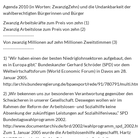
DIE LINKE
Agenda 2010 (in Worten: ZwanzigZehn) und die Undankbarkeit der
wahlberechtigten Bürgerinnen und Bürger
Weitere Themen
Zwanzig Arbeitskräfte zum Preis von zehn (1)
Zwanzig Arbeitslose zum Preis von zehn (2)
Memo-Gruppe
--------------------
Von zwanzig Millionen auf zehn Millionen Zweitstimmen (3)
Institut Solidarische Moderne
--------------------
1) "Wir haben einen der besten Niedriglohnsektoren aufgebaut, den
Rosa-Luxemburg-Stiftung
es in Europa gibt." Bundeskanzler Gerhard Schröder (SPD) vor dem
Weltwirtschaftsforum (World Economic Forum) in Davos am 28.
Über mich
Januar 2005.
http://archiv.bundesregierung.de/bpaexport/rede/91/780791/multi.ht
Kontakt
2) „Wir bekennen uns zur besonderen Verantwortung gegenüber den
Schwächeren in unserer Gesellschaft. Deswegen wollen wir im
Rahmen der Reform der Arbeitslosen- und Sozialhilfe keine
Absenkung der zukünftigen Leistungen auf Sozialhilfeniveau.“ SPD
Bundestagswahlprogramm 2002.
http://www.documentarchiv.de/brd/2002/wahlprogramm_spd_2002.h
Zum 1. Januar 2005 wurde die Arbeitslosenhilfe abgeschafft. Hartz