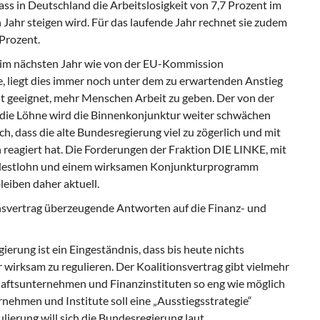
ass in Deutschland die Arbeitslosigkeit von 7,7 Prozent im
 Jahr steigen wird. Für das laufende Jahr rechnet sie zudem
Prozent.
im nächsten Jahr wie von der EU-Kommission
e, liegt dies immer noch unter dem zu erwartenden Anstieg
ht geeignet, mehr Menschen Arbeit zu geben. Der von der
 die Löhne wird die Binnenkonjunktur weiter schwächen
ch, dass die alte Bundesregierung viel zu zögerlich und mit
 reagiert hat. Die Forderungen der Fraktion DIE LINKE, mit
ndestlohn und einem wirksamen Konjunkturprogramm
eiben daher aktuell.
nsvertrag überzeugende Antworten auf die Finanz- und
erung ist ein Eingeständnis, dass bis heute nichts
irksam zu regulieren. Der Koalitionsvertrag gibt vielmehr
schaftsunternehmen und Finanzinstituten so eng wie möglich
rnehmen und Institute soll eine „Ausstiegsstrategie“
ierung will sich die Bundesregierung laut