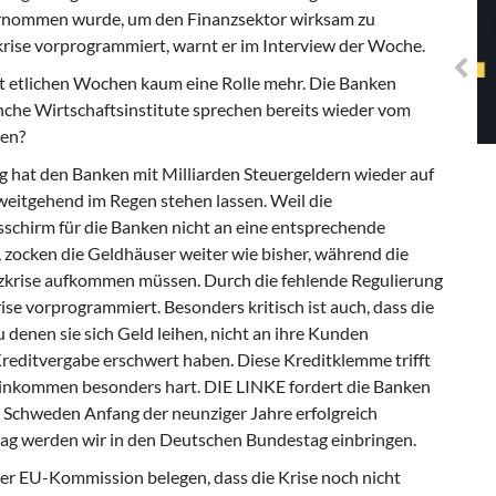
Solidarisches EUropa -
ternommen wurde, um den Finanzsektor wirksam zu
Mosaiklinke Perspektiven
krise vorprogrammiert, warnt er im Interview der Woche.
eit etlichen Wochen kaum eine Rolle mehr. Die Banken
he Wirtschaftsinstitute sprechen bereits wieder vom
den?
g hat den Banken mit Milliarden Steuergeldern wieder auf
 weitgehend im Regen stehen lassen. Weil die
schirm für die Banken nicht an eine entsprechende
, zocken die Geldhäuser weiter wie bisher, während die
anzkrise aufkommen müssen. Durch die fehlende Regulierung
ise vorprogrammiert. Besonders kritisch ist auch, dass die
 denen sie sich Geld leihen, nicht an ihre Kunden
reditvergabe erschwert haben. Diese Kreditklemme trifft
Einkommen besonders hart. DIE LINKE fordert die Banken
es Schweden Anfang der neunziger Jahre erfolgreich
rag werden wir in den Deutschen Bundestag einbringen.
er EU-Kommission belegen, dass die Krise noch nicht