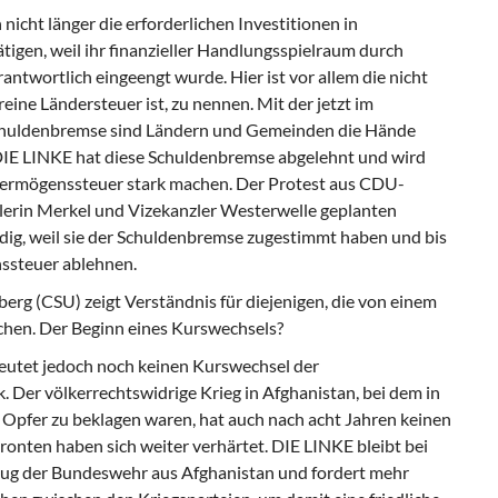
cht länger die erforderlichen Investitionen in
ätigen, weil ihr finanzieller Handlungsspielraum durch
ntwortlich eingeengt wurde. Hier ist vor allem die nicht
ine Ländersteuer ist, zu nennen. Mit der jetzt im
chuldenbremse sind Ländern und Gemeinden die Hände
E LINKE hat diese Schuldenbremse abgelehnt und wird
 Vermögenssteuer stark machen. Der Protest aus CDU-
zlerin Merkel und Vizekanzler Westerwelle geplanten
ig, weil sie der Schuldenbremse zugestimmt haben und bis
ssteuer ablehnen.
erg (CSU) zeigt Verständnis für diejenigen, die von einem
chen. Der Beginn eines Kurswechsels?
deutet jedoch noch keinen Kurswechsel der
. Der völkerrechtswidrige Krieg in Afghanistan, bei dem in
Opfer zu beklagen waren, hat auch nach acht Jahren keinen
Fronten haben sich weiter verhärtet. DIE LINKE bleibt bei
zug der Bundeswehr aus Afghanistan und fordert mehr