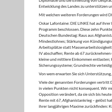
Diplomatie und die Einleitung von Gespräc
Entwicklung des Landes zu unterstützen un
Mit welchen weiteren Forderungen wird D
Oskar Lafontaine: DIE LINKE hat auf ihrer
Programm beschlossen. Diese zehn Punkte s
Deutschen Bundestag: Raus aus Afghanista
Mindestlohnes; Stärkung von Kündigungss
Arbeitsplätze statt Massenarbeitslosigkeit
IV abschaffen; Rente ab 67 zurücknehmen 
kleine und mittlere Einkommen entlasten; 
Sicherungssysteme; Grundrechte verteidi
Von wem erwarten Sie sich Unterstützung,
Viele der genannten Forderungen vertritt 
in vielen Punkten nicht konsequent. Wir m
Opposition verändert, da sie sich bis heute
Rente mit 67, Afghanistankrieg – gelöst h
ihrer langjährigen Maxime zurückfinden: Krie