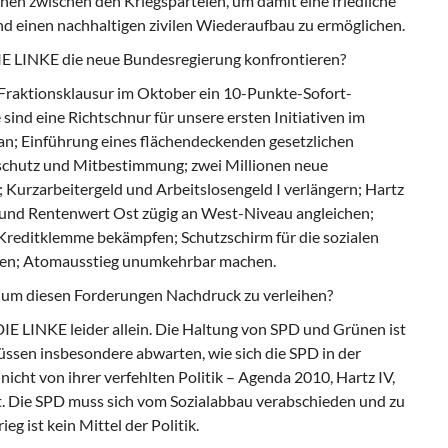
hen zwischen den Kriegsparteien, um damit eine friedliche
d einen nachhaltigen zivilen Wiederaufbau zu ermöglichen.
IE LINKE die neue Bundesregierung konfrontieren?
 Fraktionsklausur im Oktober ein 10-Punkte-Sofort-
ind eine Richtschnur für unsere ersten Initiativen im
n; Einführung eines flächendeckenden gesetzlichen
chutz und Mitbestimmung; zwei Millionen neue
; Kurzarbeitergeld und Arbeitslosengeld I verlängern; Hartz
und Rentenwert Ost zügig an West-Niveau angleichen;
Kreditklemme bekämpfen; Schutzschirm für die sozialen
gen; Atomausstieg unumkehrbar machen.
 um diesen Forderungen Nachdruck zu verleihen?
DIE LINKE leider allein. Die Haltung von SPD und Grünen ist
üssen insbesondere abwarten, wie sich die SPD in der
 nicht von ihrer verfehlten Politik – Agenda 2010, Hartz IV,
at. Die SPD muss sich vom Sozialabbau verabschieden und zu
g ist kein Mittel der Politik.