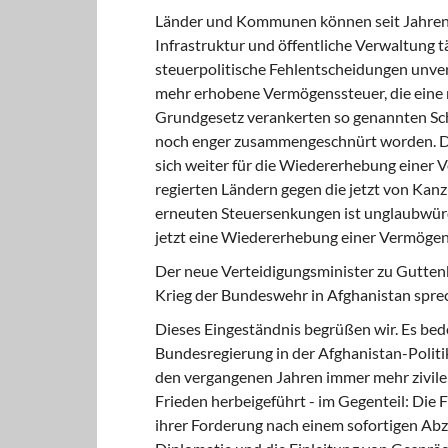
Länder und Kommunen können seit Jahren ni
Infrastruktur und öffentliche Verwaltung t
steuerpolitische Fehlentscheidungen unvera
mehr erhobene Vermögenssteuer, die eine re
Grundgesetz verankerten so genannten S
noch enger zusammengeschnürt worden. DI
sich weiter für die Wiedererhebung einer
regierten Ländern gegen die jetzt von Kan
erneuten Steuersenkungen ist unglaubwürd
jetzt eine Wiedererhebung einer Vermögen
Der neue Verteidigungsminister zu Guttenb
Krieg der Bundeswehr in Afghanistan spre
Dieses Eingeständnis begrüßen wir. Es be
Bundesregierung in der Afghanistan-Politik
den vergangenen Jahren immer mehr zivile 
Frieden herbeigeführt - im Gegenteil: Die 
ihrer Forderung nach einem sofortigen Ab