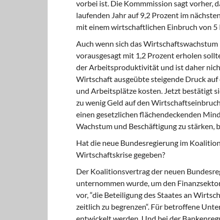
vorbei ist. Die Kommmission sagt vorher, d
laufenden Jahr auf 9,2 Prozent im nächsten
mit einem wirtschaftlichen Einbruch von 5 
Auch wenn sich das Wirtschaftswachstum 
vorausgesagt mit 1,2 Prozent erholen sollt
der Arbeitsproduktivität und ist daher nic
Wirtschaft ausgeübte steigende Druck auf
und Arbeitsplätze kosten. Jetzt bestätigt si
zu wenig Geld auf den Wirtschaftseinbruch
einen gesetzlichen flächendeckenden Mi
Wachstum und Beschäftigung zu stärken, bl
Hat die neue Bundesregierung im Koalitio
Wirtschaftskrise gegeben?
Der Koalitionsvertrag der neuen Bundesregi
unternommen wurde, um den Finanzsektor w
vor, “die Beteiligung des Staates an Wirt
zeitlich zu begrenzen“. Für betroffene Unte
entwickelt werden. Und bei der Bankenregul