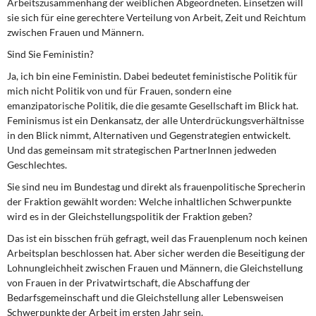
Arbeitszusammenhang der weiblichen Abgeordneten. Einsetzen will
DIE LINKE
sie sich für eine gerechtere Verteilung von Arbeit, Zeit und Reichtum
zwischen Frauen und Männern.
Weitere Themen
Sind Sie Feministin?
Memo-Gruppe
Ja, ich bin eine Feministin. Dabei bedeutet feministische Politik für
mich nicht Politik von und für Frauen, sondern eine
emanzipatorische Politik, die die gesamte Gesellschaft im Blick hat.
Institut Solidarische Moderne
Feminismus ist ein Denkansatz, der alle Unterdrückungsverhältnisse
in den Blick nimmt, Alternativen und Gegenstrategien entwickelt.
Rosa-Luxemburg-Stiftung
Und das gemeinsam mit strategischen PartnerInnen jedweden
Geschlechtes.
Über mich
Sie sind neu im Bundestag und direkt als frauenpolitische Sprecherin
der Fraktion gewählt worden: Welche inhaltlichen Schwerpunkte
Kontakt
wird es in der Gleichstellungspolitik der Fraktion geben?
Das ist ein bisschen früh gefragt, weil das Frauenplenum noch keinen
Arbeitsplan beschlossen hat. Aber sicher werden die Beseitigung der
Lohnungleichheit zwischen Frauen und Männern, die Gleichstellung
von Frauen in der Privatwirtschaft, die Abschaffung der
Bedarfsgemeinschaft und die Gleichstellung aller Lebensweisen
Schwerpunkte der Arbeit im ersten Jahr sein.