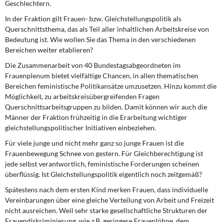
Geschlechtern.
In der Fraktion gilt Frauen- bzw. Gleichstellungspolitik als
Querschnittsthema, das als Teil aller inhaltlichen Arbeitskreise von
Bedeutung ist. Wie wollen Sie das Thema in den verschiedenen
Bereichen weiter etablieren?
Die Zusammenarbeit von 40 Bundestagsabgeordneten im
Frauenplenum bietet vielfältige Chancen, in allen thematischen
Bereichen feministische Politikansätze umzusetzen. Hinzu kommt die
Möglichkeit, zu arbeitskreisübergreifenden Fragen
Querschnittsarbeitsgruppen zu bilden. Damit können wir auch die
Männer der Fraktion frühzeitig in die Erarbeitung wichtiger
gleichstellungspolitischer Initiativen einbeziehen.
Für viele junge und nicht mehr ganz so junge Frauen ist die
Frauenbewegung Schnee von gestern. Für Gleichberechtigung ist
jede selbst verantwortlich, feministische Forderungen scheinen
überflüssig. Ist Gleichstellungspolitik eigentlich noch zeitgemäß?
Spätestens nach dem ersten Kind merken Frauen, dass individuelle
Vereinbarungen über eine gleiche Verteilung von Arbeit und Freizeit
nicht ausreichen. Weil sehr starke gesellschaftliche Strukturen der
Frauendiskriminierung, wie z.B. geringere Frauenlöhne, dem