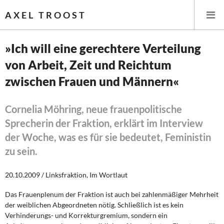
AXEL TROOST
»Ich will eine gerechtere Verteilung
von Arbeit, Zeit und Reichtum
Startseite
zwischen Frauen und Männern«
Themen
Cornelia Möhring, neue frauenpolitische
Leitlinien linker Wirtschafts- und Finanzpolitik
Sprecherin der Fraktion, erklärt im Interview
der Woche, was es für sie bedeutet, Feministin
Wirtschaftspolitik
zu sein.
Steuer- und Finanzpolitik
20.10.2009 / Linksfraktion, Im Wortlaut
Öffentliche Infrastruktur und Daseinsvorsorge
Das Frauenplenum der Fraktion ist auch bei zahlenmäßiger Mehrheit
der weiblichen Abgeordneten nötig. Schließlich ist es kein
Eurokrise und Griechenland
Verhinderungs- und Korrekturgremium, sondern ein