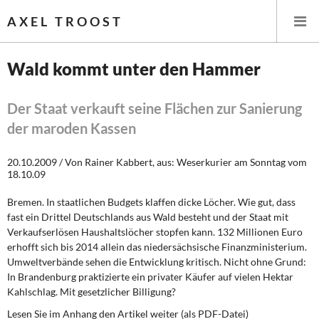
AXEL TROOST
Wald kommt unter den Hammer
Startseite
Der Staat verkauft seine Flächen zur Sanierung
der maroden Kassen
Themen
20.10.2009 / Von Rainer Kabbert, aus: Weserkurier am Sonntag vom
Leitlinien linker Wirtschafts- und Finanzpolitik
18.10.09
Wirtschaftspolitik
Bremen. In staatlichen Budgets klaffen dicke Löcher. Wie gut, dass
fast ein Drittel Deutschlands aus Wald besteht und der Staat mit
Steuer- und Finanzpolitik
Verkaufserlösen Haushaltslöcher stopfen kann. 132 Millionen Euro
erhofft sich bis 2014 allein das niedersächsische Finanzministerium.
Öffentliche Infrastruktur und Daseinsvorsorge
Umweltverbände sehen die Entwicklung kritisch. Nicht ohne Grund:
In Brandenburg praktizierte ein privater Käufer auf vielen Hektar
Kahlschlag. Mit gesetzlicher Billigung?
Eurokrise und Griechenland
Lesen Sie im Anhang den Artikel weiter (als PDF-Datei)