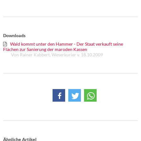
DIE LINKE
Weitere Themen
Memo-Gruppe
Downloads
Wald kommt unter den Hammer - Der Staat verkauft seine
Institut Solidarische Moderne
Flächen zur Sanierung der maroden Kassen
Von Rainer Kabbert, Weserkurier v. 18.10.2009
Rosa-Luxemburg-Stiftung
Über mich
Kontakt
Ähnliche Artikel