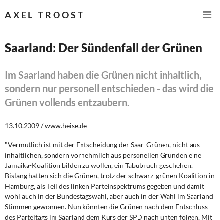
AXEL TROOST
Saarland: Der Sündenfall der Grünen
Startseite
Im Saarland haben die Grünen nicht inhaltlich,
sondern nur personell entschieden - das wird die
Themen
Grünen vollends entzaubern.
Leitlinien linker Wirtschafts- und Finanzpolitik
13.10.2009 / www.heise.de
Wirtschaftspolitik
"Vermutlich ist mit der Entscheidung der Saar-Grünen, nicht aus
inhaltlichen, sondern vornehmlich aus personellen Gründen eine
Steuer- und Finanzpolitik
Jamaika-Koalition bilden zu wollen, ein Tabubruch geschehen.
Bislang hatten sich die Grünen, trotz der schwarz-grünen Koalition in
Öffentliche Infrastruktur und Daseinsvorsorge
Hamburg, als Teil des linken Parteinspektrums gegeben und damit
wohl auch in der Bundestagswahl, aber auch in der Wahl im Saarland
Eurokrise und Griechenland
Stimmen gewonnen. Nun könnten die Grünen nach dem Entschluss
des Parteitags im Saarland dem Kurs der SPD nach unten folgen. Mit