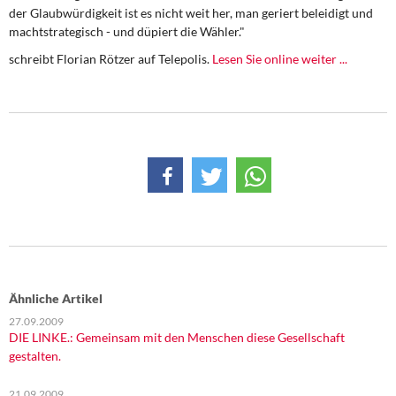
DIE LINKE
der Glaubwürdigkeit ist es nicht weit her, man geriert beleidigt und
machtstrategisch - und düpiert die Wähler."
Weitere Themen
schreibt Florian Rötzer auf Telepolis.
Lesen Sie online weiter ...
Memo-Gruppe
Institut Solidarische Moderne
Rosa-Luxemburg-Stiftung
Über mich
Kontakt
Ähnliche Artikel
27.09.2009
DIE LINKE.: Gemeinsam mit den Menschen diese Gesellschaft
gestalten.
21.09.2009