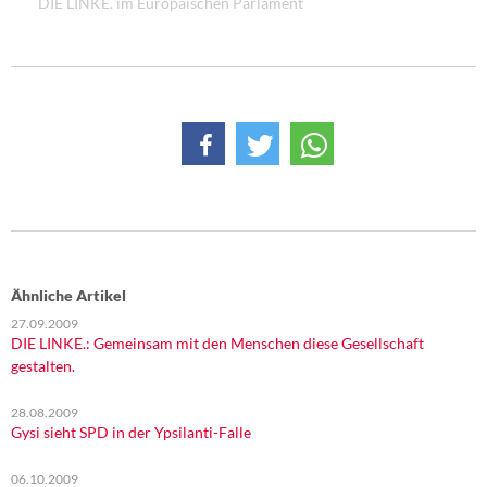
DIE LINKE. im Europäischen Parlament
DIE LINKE
Weitere Themen
Memo-Gruppe
Institut Solidarische Moderne
Rosa-Luxemburg-Stiftung
Über mich
Ähnliche Artikel
27.09.2009
Kontakt
DIE LINKE.: Gemeinsam mit den Menschen diese Gesellschaft
gestalten.
28.08.2009
Gysi sieht SPD in der Ypsilanti-Falle
06.10.2009