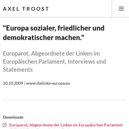
AXEL TROOST
"Europa sozialer, friedlicher und
demokratischer machen."
Startseite
Themen
Europarot, Abgeordnete der Linken im
Europäischen Parlament, Interviews und
Leitlinien linker Wirtschafts- und Finanzpolitik
Statements
Wirtschaftspolitik
10.10.2009 / www.dielinke-europa.eu
Steuer- und Finanzpolitik
Öffentliche Infrastruktur und Daseinsvorsorge
Downloads
Eurokrise und Griechenland
Europarot, Abgeordnete der Linken im Europäischen Parlament