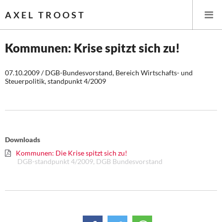
AXEL TROOST
Kommunen: Krise spitzt sich zu!
Startseite
07.10.2009 / DGB-Bundesvorstand, Bereich Wirtschafts- und
Steuerpolitik, standpunkt 4/2009
Themen
Leitlinien linker Wirtschafts- und Finanzpolitik
Wirtschaftspolitik
Downloads
Kommunen: Die Krise spitzt sich zu!
Steuer- und Finanzpolitik
DGB-standpunkt 4/2009, DGB Bundesvorstand
Öffentliche Infrastruktur und Daseinsvorsorge
Eurokrise und Griechenland