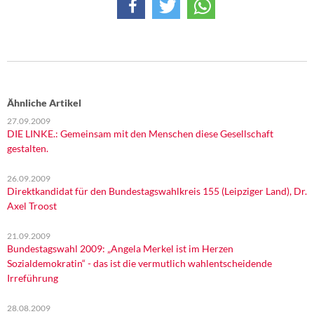
DIE LINKE
Weitere Themen
Memo-Gruppe
Ähnliche Artikel
Institut Solidarische Moderne
27.09.2009
DIE LINKE.: Gemeinsam mit den Menschen diese Gesellschaft
Rosa-Luxemburg-Stiftung
gestalten.
Über mich
26.09.2009
Direktkandidat für den Bundestagswahlkreis 155 (Leipziger Land), Dr.
Axel Troost
Kontakt
21.09.2009
Bundestagswahl 2009: „Angela Merkel ist im Herzen
Sozialdemokratin“ - das ist die vermutlich wahlentscheidende
Irreführung
28.08.2009