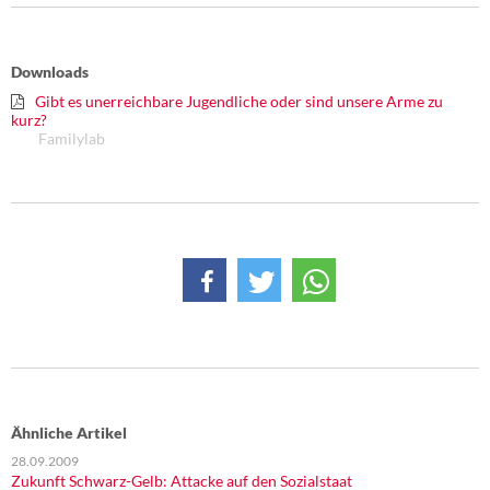
DIE LINKE
Weitere Themen
Downloads
Gibt es unerreichbare Jugendliche oder sind unsere Arme zu
Memo-Gruppe
kurz?
Familylab
Institut Solidarische Moderne
Rosa-Luxemburg-Stiftung
Über mich
Kontakt
Ähnliche Artikel
28.09.2009
Zukunft Schwarz-Gelb: Attacke auf den Sozialstaat