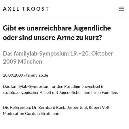
AXEL TROOST
Gibt es unerreichbare Jugendliche
oder sind unsere Arme zu kurz?
Startseite
Themen
Das familylab-Symposium 19.+20. Oktober
2009 München
Leitlinien linker Wirtschafts- und Finanzpolitik
28.09.2009 / familylab.de
Wirtschaftspolitik
Das familylab-Symposium für den Paradigmenwechsel in
sozialpädagogischer Arbeit mit Jugendlichen und ihren Familien.
Steuer- und Finanzpolitik
Öffentliche Infrastruktur und Daseinsvorsorge
Die Referenten:
Dr. Bernhard Bueb, Jesper Juul, Rupert Voß,
Moderation Cordula Stratmann
Eurokrise und Griechenland