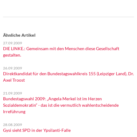
DIE LINKE
Weitere Themen
Memo-Gruppe
Ähnliche Artikel
27.09.2009
Institut Solidarische Moderne
DIE LINKE.: Gemeinsam mit den Menschen diese Gesellschaft
gestalten.
Rosa-Luxemburg-Stiftung
26.09.2009
Direktkandidat für den Bundestagswahlkreis 155 (Leipziger Land), Dr.
Über mich
Axel Troost
Kontakt
21.09.2009
Bundestagswahl 2009: „Angela Merkel ist im Herzen
Sozialdemokratin“ - das ist die vermutlich wahlentscheidende
Irreführung
28.08.2009
Gysi sieht SPD in der Ypsilanti-Falle