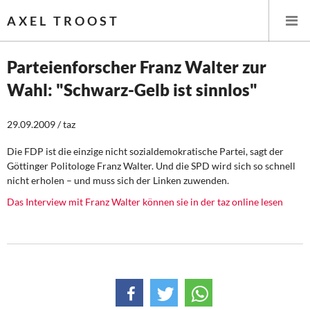
AXEL TROOST
Parteienforscher Franz Walter zur
Wahl: "Schwarz-Gelb ist sinnlos"
Startseite
29.09.2009 / taz
Themen
Die FDP ist die einzige nicht sozialdemokratische Partei, sagt der
Leitlinien linker Wirtschafts- und Finanzpolitik
Göttinger Politologe Franz Walter. Und die SPD wird sich so schnell
nicht erholen – und muss sich der Linken zuwenden.
Wirtschaftspolitik
Das Interview mit Franz Walter können sie in der taz online lesen
Steuer- und Finanzpolitik
Öffentliche Infrastruktur und Daseinsvorsorge
Eurokrise und Griechenland