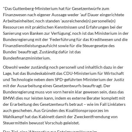
DIE LINKE
"Das Guttenberg-Ministerium hat für Gesetzentwürfe zum
Finanzwesen nach eigener Aussage weder 'auf Dauer eingerichtete
Weitere Themen
Arbeitseinheiten', noch standen 'ausreichende(n) personelle(n)
Ressourcen mit praktischen Kenntnissen und Erfahrungen bei der
Memo-Gruppe
Sanierung von Banken zur Verfügung', noch ist das Ministerium in der
Bundesregierung mit der 'Federführung für das Kreditwesen und die
Institut Solidarische Moderne
Finanzdienstleistungsaufsicht sowie für die Steuergesetze des
Bundes' beauftragt. Zuständig dafür ist das
Bundesfinanzministerium.
Rosa-Luxemburg-Stiftung
Obwohl weder zuständig noch personell und inhaltlich dazu in der
Lage, hat das Bundeskabinett das CDU-Ministerium für Wirtschaft
Über mich
und Technologie neben dem SPD-geführten Ministerium der Justiz
mit der Ausarbeitung eines Gesetzentwurfs beauftragt. Der
Kontakt
Bundesregierung muss von vorn herein klar gewesen sein, dass das
BMWi dies nur leisten kann, indem es externe Berater komplett mit
der Erarbeitung des Gesetzentwurfs betraut – wie im Fall Linklaters
auch geschehen. Aus Gründen des Koalitionsproporzes im
Wahlkampf hat das Kabinett damit der Zweckentfremdung von
Steuermitteln bewusst Vorschub geleistet.
Das Ziel, eine 'Alternative zur Enteignungslösung im