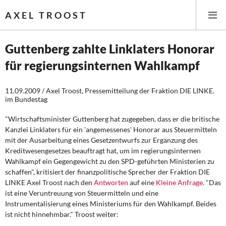
AXEL TROOST
Guttenberg zahlte Linklaters Honorar
für regierungsinternen Wahlkampf
Startseite
11.09.2009 / Axel Troost, Pressemitteilung der Fraktion DIE LINKE.
Themen
im Bundestag
Leitlinien linker Wirtschafts- und Finanzpolitik
"Wirtschaftsminister Guttenberg hat zugegeben, dass er die britische
Kanzlei Linklaters für ein 'angemessenes' Honorar aus Steuermitteln
Wirtschaftspolitik
mit der Ausarbeitung eines Gesetzentwurfs zur Ergänzung des
Kreditwesengesetzes beauftragt hat, um im regierungsinternen
Wahlkampf ein Gegengewicht zu den SPD-geführten Ministerien zu
Steuer- und Finanzpolitik
schaffen", kritisiert der finanzpolitische Sprecher der Fraktion DIE
LINKE Axel Troost nach den
Antworten
auf eine
Kleine Anfrage
.
"Das
Öffentliche Infrastruktur und Daseinsvorsorge
ist eine Veruntreuung von Steuermitteln und eine
Instrumentalisierung eines Ministeriums für den Wahlkampf. Beides
Eurokrise und Griechenland
ist nicht hinnehmbar." Troost weiter: