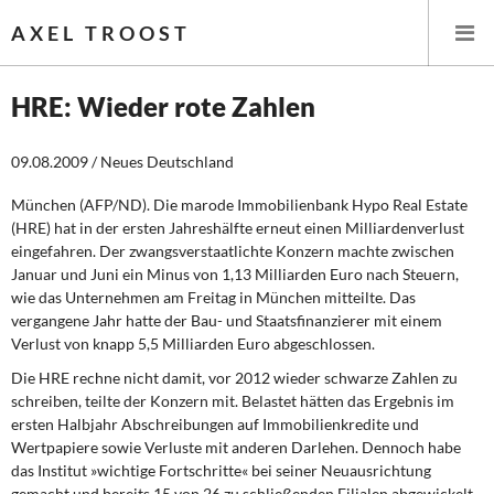
AXEL TROOST
HRE: Wieder rote Zahlen
Startseite
09.08.2009 / Neues Deutschland
Themen
München (AFP/ND). Die marode Immobilienbank Hypo Real Estate
(HRE) hat in der ersten Jahreshälfte erneut einen Milliardenverlust
eingefahren. Der zwangsverstaatlichte Konzern machte zwischen
Leitlinien linker Wirtschafts- und Finanzpolitik
Januar und Juni ein Minus von 1,13 Milliarden Euro nach Steuern,
wie das Unternehmen am Freitag in München mitteilte. Das
Wirtschaftspolitik
vergangene Jahr hatte der Bau- und Staatsfinanzierer mit einem
Verlust von knapp 5,5 Milliarden Euro abgeschlossen.
Steuer- und Finanzpolitik
Die HRE rechne nicht damit, vor 2012 wieder schwarze Zahlen zu
schreiben, teilte der Konzern mit. Belastet hätten das Ergebnis im
Öffentliche Infrastruktur und Daseinsvorsorge
ersten Halbjahr Abschreibungen auf Immobilienkredite und
Wertpapiere sowie Verluste mit anderen Darlehen. Dennoch habe
Eurokrise und Griechenland
das Institut »wichtige Fortschritte« bei seiner Neuausrichtung
gemacht und bereits 15 von 26 zu schließenden Filialen abgewickelt.