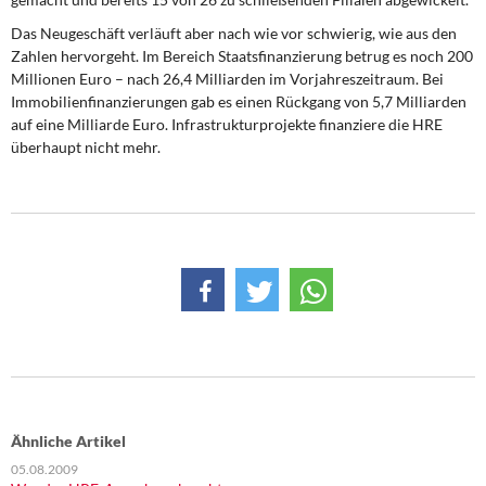
DIE LINKE
Das Neugeschäft verläuft aber nach wie vor schwierig, wie aus den
Zahlen hervorgeht. Im Bereich Staatsfinanzierung betrug es noch 200
Weitere Themen
Millionen Euro – nach 26,4 Milliarden im Vorjahreszeitraum. Bei
Immobilienfinanzierungen gab es einen Rückgang von 5,7 Milliarden
Memo-Gruppe
auf eine Milliarde Euro. Infrastrukturprojekte finanziere die HRE
überhaupt nicht mehr.
Institut Solidarische Moderne
Rosa-Luxemburg-Stiftung
Über mich
Kontakt
Ähnliche Artikel
05.08.2009