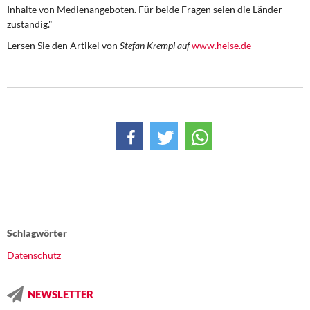
DIE LINKE
Inhalte von Medienangeboten. Für beide Fragen seien die Länder
zuständig."
Weitere Themen
Lersen Sie den Artikel von
Stefan Krempl auf
www.heise.de
Memo-Gruppe
Institut Solidarische Moderne
Rosa-Luxemburg-Stiftung
Über mich
Kontakt
Schlagwörter
Datenschutz
NEWSLETTER