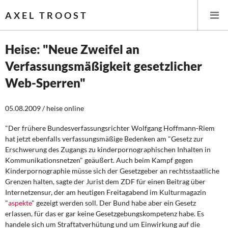
AXEL TROOST
Heise: "Neue Zweifel an
Verfassungsmäßigkeit gesetzlicher
Startseite
Web-Sperren"
Themen
05.08.2009 / heise online
Leitlinien linker Wirtschafts- und Finanzpolitik
"Der frühere Bundesverfassungsrichter Wolfgang Hoffmann-Riem
hat jetzt ebenfalls verfassungsmäßige Bedenken am "Gesetz zur
Wirtschaftspolitik
Erschwerung des Zugangs zu kinderpornographischen Inhalten in
Kommunikationsnetzen" geäußert. Auch beim Kampf gegen
Steuer- und Finanzpolitik
Kinderpornographie müsse sich der Gesetzgeber an rechtsstaatliche
Grenzen halten, sagte der Jurist dem ZDF für einen Beitrag über
Öffentliche Infrastruktur und Daseinsvorsorge
Internetzensur, der am heutigen Freitagabend im Kulturmagazin
"
aspekte
" gezeigt werden soll. Der Bund habe aber ein Gesetz
Eurokrise und Griechenland
erlassen, für das er gar keine Gesetzgebungskompetenz habe. Es
handele sich um Straftatverhütung und um Einwirkung auf die